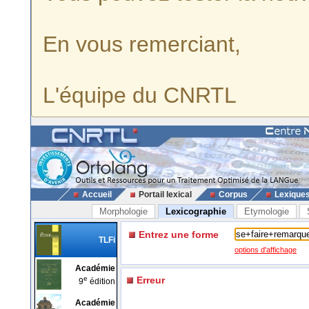
En vous remerciant,
L'équipe du CNRTL
Accueil
Portail lexical
Corpus
Lexique
Morphologie
Lexicographie
Etymologie
Entrez une forme
TLFi
options d'affichage
Académie
e
Erreur
9
édition
Académie