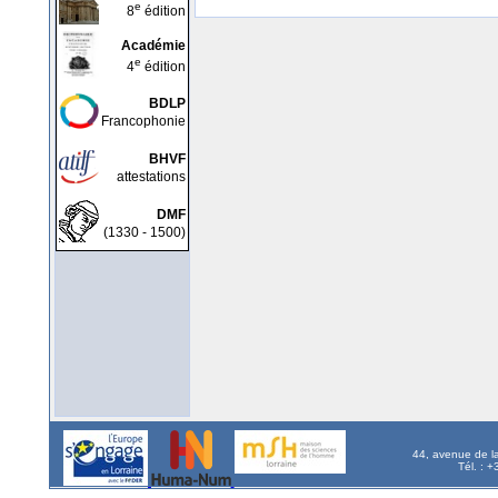
e
8
édition
Académie
e
4
édition
BDLP
Francophonie
BHVF
attestations
DMF
(1330 - 1500)
44, avenue de l
Tél. : 