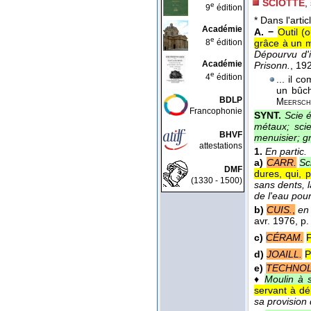
SCIOTTE
,
e
9
édition
* Dans l'artic
Académie
A. −
Outil (
e
8
édition
grâce à un m
Dépourvu d'i
Académie
Prisonn.
, 19
e
4
édition
... il 
un bûch
BDLP
Meersch
Francophonie
SYNT.
Scie é
métaux; sci
BHVF
menuisier; gr
attestations
1.
En partic.
a)
CARR.
Sc
DMF
dures, qui, 
(1330 - 1500)
sans dents, 
de l'eau pour
b)
CUIS.
,
en
avr. 1976
, p.
c)
CÉRAM.
F
d)
JOAILL.
P
e)
TECHNOL
♦
Moulin à s
servant à déb
sa provision 