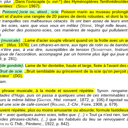
. plur.
,,Dans l'oviscapte (v.
ovi-
) des Hyménoptères Tenthrédinoïdes
entées`` (
1967
).
Séguy
.
Poisson(-)scie
ou, absol.,
scie.
Poisson marin au museau prolongé
art et d'autre une rangée de 20 paires de dents robustes, et dont la l
 tranquilles ces malheureux cétacés. Ils ont bien assez de leurs enne
 les scies, sans que vous vous en mêliez
(
,
Vingt mille lieues
,
Verne
pêcher des poissons-scies, ces manières de requins qui pullulaient
).
 (musicale).
,,Lame d'acier souple vibrant quand on la frotte avec un 
et`` (
Mus.
1976
).
Les cithares-en-terre, aux tiges de rotin ou de bamb
n'être pas, à vrai dire, susceptibles de tension
(
,
Instru
Schaeffner
) joue de l'accordéon, accompagné par un homme plus âgé qui joue d
9
, p. 281).
 (de gondole).
Lame de fer dentelée, haute et large, fixée à l'avant des
Bruit de scie.
,,Bruit semblable au grincement de la scie qu'on perçoit 
cœur`` (
DG
).
 fam.
 phrase musicale, à la mode et souvent répétée.
Synon.
rengaine
lades d'Hugo, puis on passa à quelques unes de ces interminables scie
ours la même bêtise
(
,
Hist. romant.
, 1872
, p. 106).
Il tapotait 
Gautier
it une scie de café-concert
(
,
J.-Chr.
, Foire
, 1908
, p. 679).
Rolland
uvent répétée, plus ou moins amusante ou absurde; formule fastidieu
it − avec quelques autres scies, telles que: (...)
« Tout ça n'est rien, ta
des phrases-clichés, (...) que les habitués du lieu se renvoyaient
Thib.
, Pénitenc.
, 1922
, p. 842).
in du G.