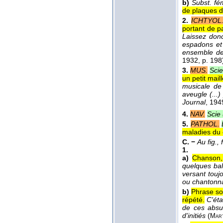
b)
Subst. fém
de plaques d
2.
ICHTYOL
portant de p
Laissez donc
espadons et
ensemble de 
1932
, p. 198
3.
MUS.
Scie
un petit maill
musicale de 
aveugle (...
Journal
, 194
4.
NAV.
Scie
5.
PATHOL.
maladies du 
C. −
Au fig.,
1.
a)
Chanson,
quelques bal
versant touj
ou chantonna
b)
Phrase so
répété.
C'éta
de ces absur
d'initiés
(
Mart