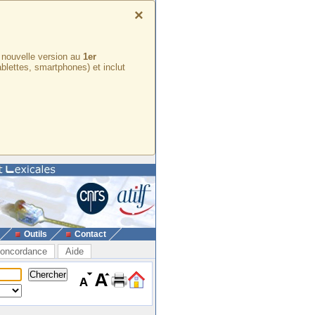
×
e nouvelle version au
1er
ablettes, smartphones) et inclut
Outils
Contact
oncordance
Aide