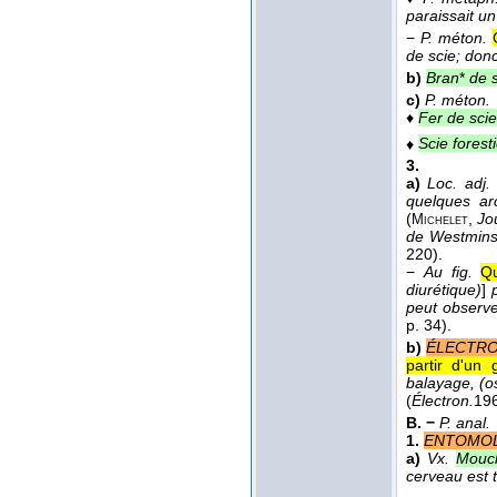
paraissait un
−
P. méton.
de scie; don
b)
Bran
*
de s
c)
P. méton.
♦
Fer de scie
♦
Scie forest
3.
a)
Loc. adj.
quelques ar
(
,
Jo
Michelet
de Westminst
220).
−
Au fig.
Qu
diurétique)
]
p
peut observe
p. 34).
b)
ÉLECTRO
partir d'un 
balayage, (o
(
Électron.
19
B. −
P. anal.
1.
ENTOMO
a)
Vx.
Mouch
cerveau est t