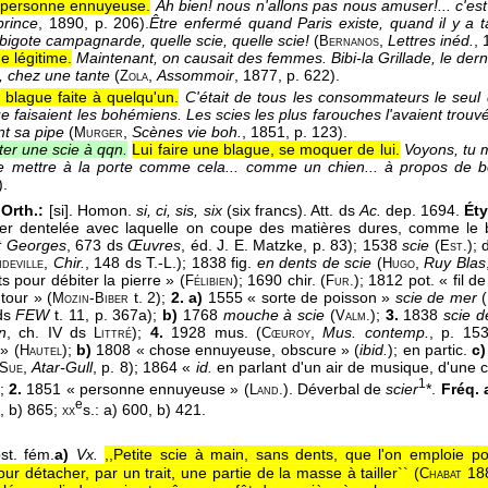
personne ennuyeuse.
Ah bien! nous n'allons pas nous amuser!... c'e
prince
, 1890
, p. 206).
Être enfermé quand Paris existe, quand il y a 
 bigote campagnarde, quelle scie, quelle scie!
(
,
Lettres inéd.
,
Bernanos
 légitime.
Maintenant, on causait des femmes. Bibi-la Grillade, le der
 chez une tante
(
,
Assommoir
, 1877
, p. 622).
Zola
 blague faite à quelqu'un.
C'était de tous les consommateurs le seul 
e faisaient les bohémiens. Les scies les plus farouches l'avaient trouvé i
nt sa pipe
(
,
Scènes vie boh.
, 1851
, p. 123).
Murger
ter une scie à qqn.
Lui faire une blague, se moquer de lui.
Voyons, tu m
 mettre à la porte comme cela... comme un chien... à propos de bo
).
Orth.:
[si]. Homon.
si, ci, sis, six
(six francs). Att. ds
Ac.
dep. 1694.
Éty
er dentelée avec laquelle on coupe des matières dures, comme le boi
t Georges
, 673 ds
Œuvres
, éd. J. E. Matzke, p. 83); 1538
scie
(
); 
Est.
,
Chir.
, 148 ds T.-L.); 1838 fig.
en dents de scie
(
,
Ruy Blas
deville
Hugo
s pour débiter la pierre » (
); 1690 chir. (
); 1812 pot. « fil d
Félibien
Fur.
tour » (
-
t. 2);
2. a)
1555 « sorte de poisson »
scie de mer
(
Mozin
Biber
ds
FEW
t. 11, p. 367a);
b)
1768
mouche à scie
(
);
3.
1838
scie d
Valm.
n
, ch. IV ds
);
4.
1928 mus. (
,
Mus. contemp.
, p. 15
Littré
Cœuroy
 » (
);
b)
1808 « chose ennuyeuse, obscure » (
ibid.
); en partic.
c)
Hautel
,
Atar-Gull
, p. 8); 1864 «
id.
en parlant d'un air de musique, d'une 
Sue
1
);
2.
1851 « personne ennuyeuse » (
). Déverbal de
scier
*.
Fréq. a
Land.
e
8, b) 865;
s.: a) 600, b) 421.
xx
st. fém.
a)
Vx.
,,Petite scie à main, sans dents, que l'on emploie p
r détacher, par un trait, une partie de la masse à tailler`` (
18
Chabat