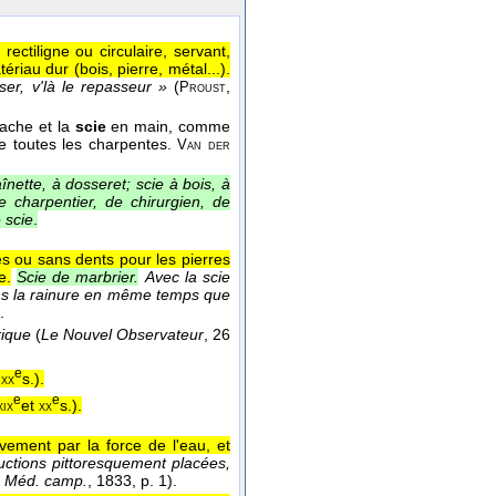
ctiligne ou circulaire, servant,
iau dur (bois, pierre, métal...).
ser, v'là le repasseur »
(
,
Proust
hache et la
scie
en main, comme
de toutes les charpentes.
Van der
nette, à dosseret; scie à bois, à
 charpentier, de chirurgien, de
 scie
.
es ou sans dents pour les pierres
e.
Scie de marbrier.
Avec la scie
ans la rainure en même temps que
.
rique
(
Le Nouvel Observateur
, 26
e
t
s.
).
xx
e
e
et
s.
).
xix
xx
ement par la force de l'eau, et
ctions pittoresquement placées,
,
Méd. camp.
, 1833
, p. 1).