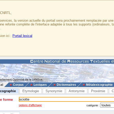
u CNRTL,
services, la version actuelle du portail sera prochainement remplacée par un
 une refonte complète de l'interface adaptée à tous les supports (ordinateurs, t
.
ion ici :
Portail lexical
cal
Corpus
Lexiques
Dictionnaires
Métalexicographie
icographie
Etymologie
Synonymie
Antonymie
Proxémie
C
ne forme
options d'affichage
catégorie :