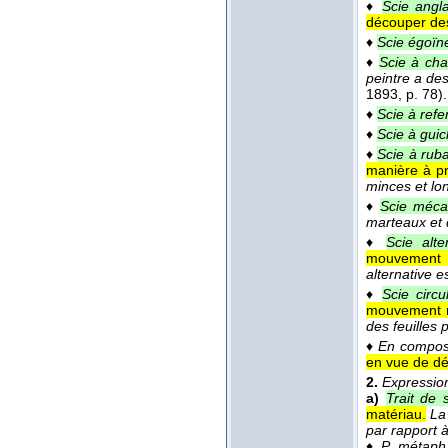
♦
Scie angla
découper des
♦
Scie égoïn
♦
Scie à cha
peintre a des
1893
, p. 78).
♦
Scie à ref
♦
Scie à guic
♦
Scie à rub
manière à p
minces et lo
♦
Scie méca
marteaux et 
♦
Scie alte
mouvement ét
alternative 
♦
Scie circul
mouvement r
des feuilles
♦
En compos
en vue de dé
2.
Expressio
a)
Trait de s
matériau.
La
par rapport à
♦
P. métaph