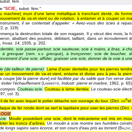
 subst. fém.
SCIE,
le "
, subst. fém."
ou machine) muni d'une lame métallique à tranchant denté, de forme re
ouvement de va-et-vient ou de rotation, à entamer et à couper un matér
nstrument, il se contentait d'appeler: « Avez-vous des scies à repas
22
, p. 119):
commença la destruction totale de son magasin. Il y vécut des mois, la 
eron, abattant des poutres, débitant, taillant, dans un écroulement 
,
Invas. 14
, 1935
, p. 202.
dentée; scie passe-partout; scie sauteuse; scie à mains, à bras, à chaî
e à grecquer
(rem.
s.v. grecque
),
à tronçonner; scie de boucher, de
incement d'une scie; affûter, graisser une scie; donner de la voie à une
ie (de tailleur de pierre)
.
Lame d'acier dentelée pour les pierres tendr
par un mouvement de va-et-vient, entame et divise peu à peu la pierr
la coupe
[
de la pierre dure
]
est facilitée par du sable que l'on verse d
 éviter l'échauffement
(
,
Industr. pierre et marbre
, 1962
, p. 65)
Lambertie
 compos.
Couteau-scie.
Couteau à lame dentée.
Le couteau-scie élect
 97, col. 3).
e
il de fer avec lequel le potier détache son ouvrage du tour. (
Dict.
e
xix
laque de fer ronde dont se sert le lapidaire pour user les pierres (
Dict.
OGIE
cie.
Moulin possédant une scie, dont le mécanisme est mis en mouv
iter les troncs d'arbres.
Un moulin à scie montre ses humbles constru
de longs sapins sans écorce, et son cours d'eau pris au torrent
(
Balzac