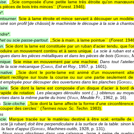
ise.
,,Scie composée d'une petite lame très étroite qu'on manœuvr
 pièces de bois très minces`` (
Forest.
1946
).
e
*.
ntourner.
Scie à lame étroite et mince servant à découper un modèle
siné son profil
[
de châssis
]
le machiniste le découpe à la scie à chanto
endre
*.
het
ou
scie passe-partout
.
,,Scie à main, à lame pointue`` (
Forest.
194
an.
Scie dont la lame est constituée par un ruban d'acier tendu, que l
roduire un mouvement continu et à sens unique.
La scie à ruban est 
ngues dans les pièces métalliques et dans les pièces de bois
(
,
M
Gorgeu
nique.
Scie mise en mouvement par une machine.
Dans tout l'atelie
de la scie mécanique
(
,
Exil et Roy.
, 1957
, p. 1601).
Camus
rnative.
,,Scie dont le porte-lame est animé d'un mouvement altern
ant rectiligne sur toute la course ou sur une partie seulement de c
est employée pour découper des ouvertures dans les planches
(
,
Gorgeu
aire.
Scie dont la lame est composée d'un disque d'acier à bord
apide de rotation.
Les placages déroulés sont (...) obtenus au moyen 
 prises dans la même partie du tronc
(
,
Meuble Fr.
, 1962
, p. 16).
Viaux
.
Scie-cloche.
,,Scie dont la lame affecte la forme d'une circonférence
couper des cercles`` (
Termes nouv. Sc. Techn.
1983
).
ns
cie.
Marque tracée sur le matériau destiné à être scié; entaille de la
 scie
[
à ruban
]
doit être perpendiculaire à la surface de la table: sinon l
 la face d'appui
(
,
Machines-outils
, 1928
, p. 131).
Gorgeu
.
Nous nous glissâmes dans une calanque, large à peine de quelque