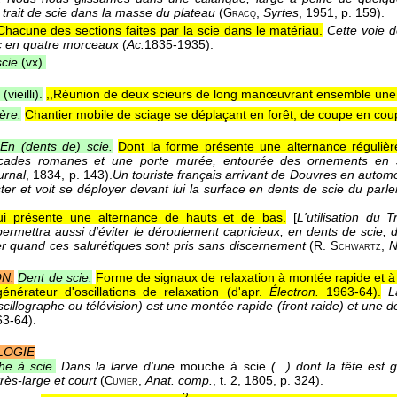
 trait de scie dans la masse du plateau
(
,
Syrtes
, 1951
, p. 159).
Gracq
Chacune des sections faites par la scie dans le matériau.
Cette voie d
c en quatre morceaux
(
Ac.
1835-1935
).
cie
(vx).
(vieilli).
,,Réunion de deux scieurs de long manœuvrant ensemble une 
ière.
Chantier mobile de sciage se déplaçant en forêt, de coupe en cou
En (dents de) scie.
Dont la forme présente une alternance régulièr
cades romanes et une porte murée, entourée des ornements en sc
urnal
, 1834
, p. 143).
Un touriste français arrivant de Douvres en automo
er et voit se déployer devant lui la surface en dents de scie du parl
i présente une alternance de hauts et de bas.
[
L'utilisation du
ermettra aussi d'éviter le déroulement capricieux, en dents de scie, de
r quand ces salurétiques sont pris sans discernement
(
R.
,
N
Schwartz
N.
Dent de scie.
Forme de signaux de relaxation à montée rapide et à 
générateur d'oscillations de relaxation (
d'apr.
Électron.
1963-64
).
L
scillographe ou télévision) est une montée rapide (front raide) et une 
63-64
).
LOGIE
e à scie.
Dans la larve d'une
mouche à scie
(...) dont la tête est
rès-large et court
(
,
Anat. comp.
, t. 2
, 1805
, p. 324).
Cuvier
2