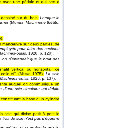
e avec une pédale et qui sert à
 dessiné sur du bois.
Lorsque le
urner
(
,
Machinerie théâtr.
,
Moynet
6
).
'on manœuvre sur deux parties, de
employée pour faire des sections
achines-outils
, 1928
, p. 129).
r, on n'entendait que le bruit des
atif vertical ou horizontal, ce
elle-ci`` (
1975
).
La scie
Métro
Machines-outils
, 1928
, p. 137).
 denté auquel on communique un
d'une scie circulaire qui débite
 constituant la base d'un cylindre
 scie qui divise petit à petit le
e trait de scie n'est pas d'équerre
s mètres et si profonde qu'elle