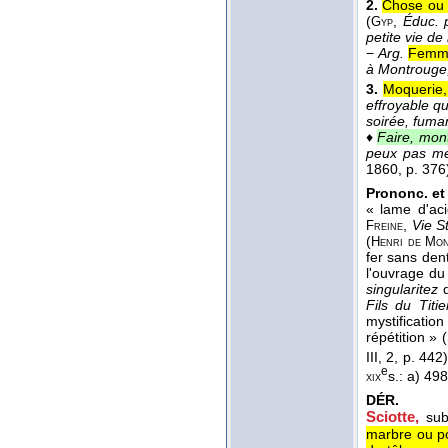
2.
Chose ou 
(
,
Éduc. 
Gyp
petite vie de
−
Arg.
Femme
à Montrouge,
3.
Moquerie,
effroyable qu
soirée, fuma
♦
Faire, mon
peux pas me
1860
, p. 376
Prononc. et 
« lame d'aci
,
Vie S
Freine
(
Henri de Mon
fer sans dent
l'ouvrage du 
singularitez
Fils du Titie
mystification
répétition » (
III, 2, p. 442
e
s.: a) 49
xix
DÉR.
Sciotte
,
sub
marbre ou pou