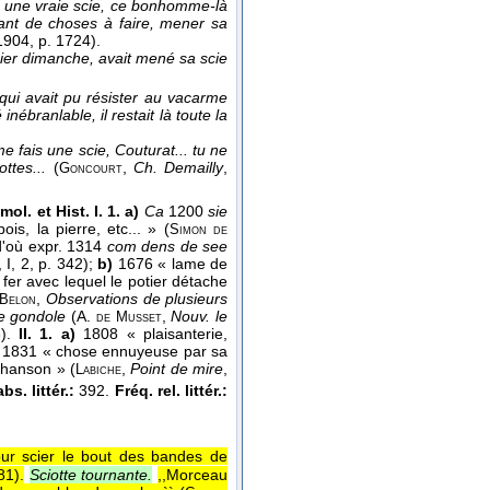
st une vraie scie, ce bonhomme-là
tant de choses à faire, mener sa
 1904
, p. 1724).
nier dimanche, avait mené sa scie
qui avait pu résister au vacarme
nébranlable, il restait là toute la
e fais une scie, Couturat... tu ne
ttes...
(
,
Ch. Demailly
,
Goncourt
mol. et Hist. I. 1. a)
Ca
1200
sie
s, la pierre, etc... » (
Simon de
d'où expr. 1314
com dens de see
, I, 2, p. 342);
b)
1676 « lame de
e fer avec lequel le potier détache
,
Observations de plusieurs
Belon
e gondole
(A.
,
Nouv. le
de Musset
3).
II. 1. a)
1808 « plaisanterie,
1831 « chose ennuyeuse par sa
chanson » (
,
Point de mire
,
Labiche
bs. littér.:
392.
Fréq. rel. littér.:
our scier le bout des bandes de
81
).
Sciotte tournante.
,,Morceau