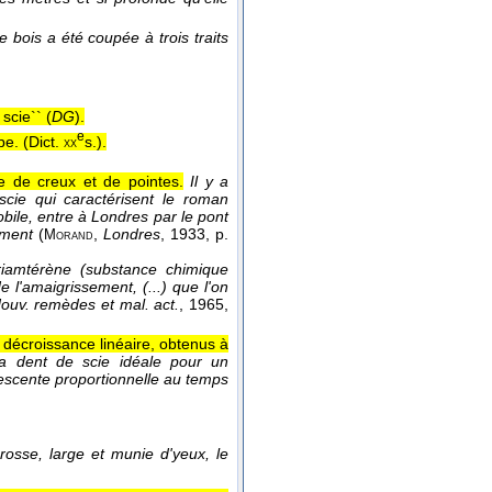
e bois a été coupée à trois traits
scie`` (
DG
).
e
pe. (
Dict.
s.
).
xx
e de creux et de pointes.
Il y a
ie qui caractérisent le roman
bile, entre à Londres par le pont
ement
(
,
Londres
, 1933
, p.
Morand
 Triamtérène (substance chimique
 l'amaigrissement, (...) que l'on
ouv. remèdes et mal. act.
, 1965
,
décroissance linéaire, obtenus à
a dent de scie idéale pour un
descente proportionnelle au temps
 grosse, large et munie d'yeux, le