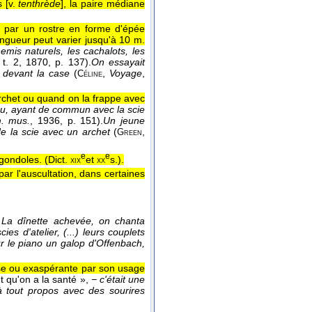
 [v.
tenthrède
], la paire médiane
 par un rostre en forme d'épée
ongueur peut varier jusqu'à 10 m.
mis naturels, les cachalots, les
 t. 2
, 1870
, p. 137).
On essayait
 devant la case
(
,
Voyage
,
Céline
archet ou quand on la frappe avec
ou, ayant de commun avec la scie
m. mus.
, 1936
, p. 151).
Un jeune
e la scie avec un archet
(
,
Green
e
e
 gondoles. (
Dict.
et
s.
).
xix
xx
par l'auscultation, dans certaines
.
La dînette achevée, on chanta
s d'atelier, (...) leurs couplets
sur le piano un galop d'Offenbach,
se ou exaspérante par son usage
nt qu'on a la santé »,
− c'était une
 à tout propos avec des sourires