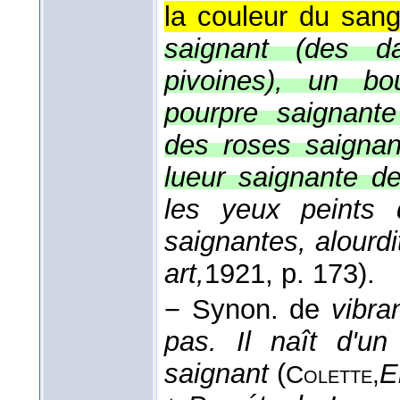
la couleur du sang
saignant (des da
pivoines), un bo
pourpre saignante
des roses saignan
lueur saignante de
les yeux peints d
saignantes, alourd
art,
1921
, p. 173).
−
Synon. de
vibran
pas. Il naît d'un
saignant
(
E
Colette,