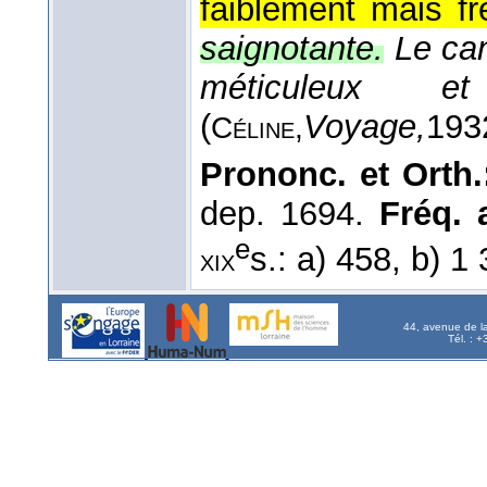
faiblement mais f
saignotante.
Le ca
méticuleux e
(
Voyage,
193
Céline,
Prononc. et Orth
dep. 1694.
Fréq. a
e
s.: a) 458, b) 1
xix
44, avenue de l
Tél. : 