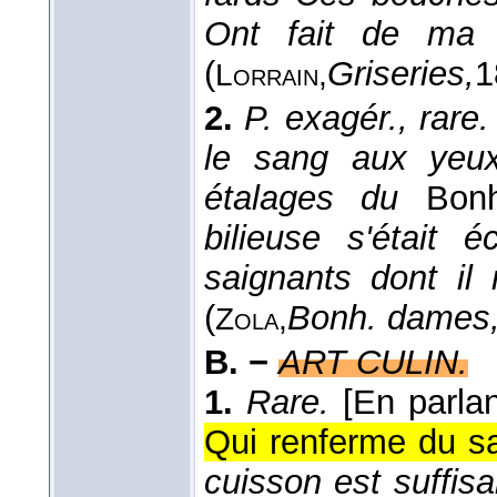
Ont fait de ma j
(
Griseries,
1
Lorrain,
2.
P. exagér., rare.
le sang aux yeux,
étalages du
Bon
bilieuse s'était é
saignants dont il 
(
Bonh. dames
Zola,
B. −
ART CULIN.
1.
Rare.
[En parla
Qui renferme du s
cuisson est suffisan