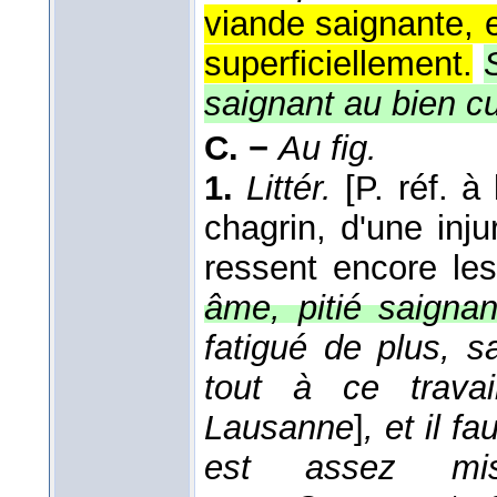
viande saignante, 
superficiellement.
saignant au bien c
C. −
Au fig.
1.
Littér.
[P. réf. à
chagrin, d'une inj
ressent encore les
âme, pitié saigna
fatigué de plus, s
tout à ce trava
Lausanne
]
, et il fa
est assez mis