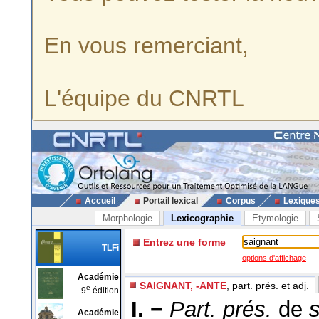
En vous remerciant,
L'équipe du CNRTL
Accueil
Portail lexical
Corpus
Lexique
Morphologie
Lexicographie
Etymologie
Entrez une forme
TLFi
options d'affichage
Académie
SAIGNANT, -ANTE
, part. prés. et adj.
e
9
édition
I. −
Part. prés.
de
Académie