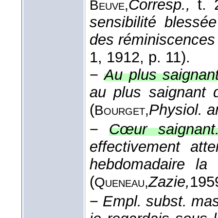
Corresp.,
t. 
Beuve,
sensibilité blessé
des réminiscences l
1
, 1912
, p. 11).
−
Au plus saignan
au plus saignant
(
Physiol. 
Bourget,
−
Cœur saignant
effectivement att
hebdomadaire la 
(
Zazie,
195
Queneau,
−
Empl. subst. masc