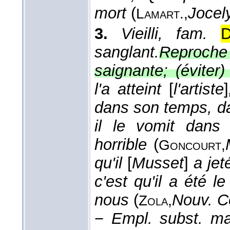
mort
(
Jocel
Lamart.,
3.
Vieilli, fam.
D
sanglant.
Reproch
saignante; (éviter
l'a atteint
[
l'artiste
]
dans son temps, dan
il le vomit dans
horrible
(
Goncourt,
qu'il
[
Musset
]
a jet
c'est qu'il a été l
nous
(
Nouv. C
Zola,
−
Empl. subst. ma