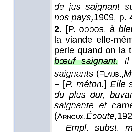
de jus saignant 
nos pays,
1909
, p. 
2.
[P. oppos. à
ble
la viande elle-mêm
perle quand on la 
bœuf saignant.
I
saignants
(
M
Flaub.,
−
[
P. méton.
]
Elle 
du plus dur, buvan
saignante et car
(
Écoute,
19
Arnoux,
−
Empl. subst. m