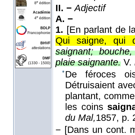
e
8
édition
II. −
Adjectif
Académie
A. −
e
4
édition
1.
[En parlant de l
BDLP
Francophonie
Qui saigne, qui 
BHVF
attestations
saignant; bouche,
DMF
plaie saignante.
V.
(1330 - 1500)
De féroces oi
Détruisaient av
plantant, comme 
les coins
saign
du Mal,
1857
, p.
−
[Dans un cont. 