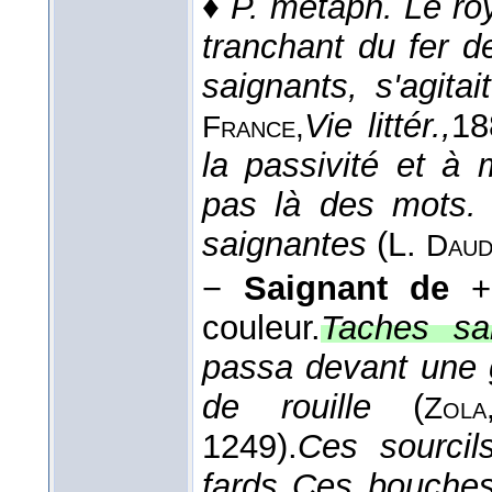
♦
P. métaph.
Le ro
tranchant du fer d
saignants, s'agita
Vie littér.,
18
France,
la passivité et à 
pas là des mots. 
saignantes
(
L.
Daud
−
Saignant de
+
couleur.
Taches sa
passa devant une g
de rouille
(
Zola
1249).
Ces sourcil
fards Ces bouches 