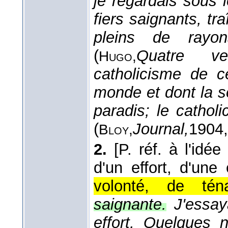
je regardais sous l
fiers saignants, t
pleins de rayo
(
Quatre ven
Hugo,
catholicisme de c
monde et dont la s
paradis; le cathol
(
Journal,
1904
Bloy,
2.
[P. réf. à l'idée
d'un effort, d'une
volonté, de téna
saignante.
J'essay
effort, Quelques 