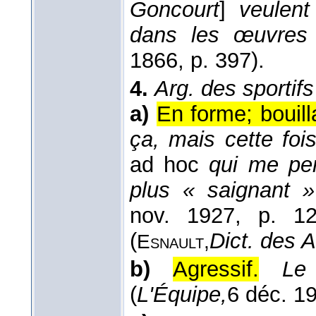
Goncourt
]
veulent
dans les œuvre
1866
, p. 397).
4.
Arg. des sportifs
a)
En forme; bouill
ça, mais cette foi
ad hoc
qui me per
plus « saignant 
nov. 1927
, p. 12
(
Dict. des A
Esnault,
b)
Agressif.
Le
(
L'Équipe,
6 déc. 1