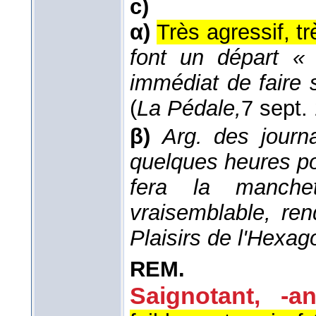
c)
α)
Très agressif, tr
font un départ « 
immédiat de faire 
(
La Pédale,
7 sept.
β)
Arg. des journa
quelques heures pou
fera la manch
vraisemblable, re
Plaisirs de l'Hexag
REM.
Saignotant, -an