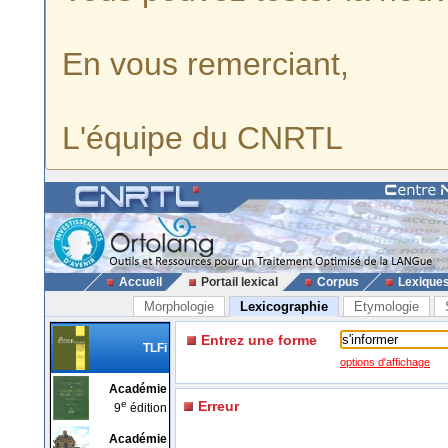
En vous remerciant,
L'équipe du CNRTL
Accueil
Portail lexical
Corpus
Lexique
Morphologie
Lexicographie
Etymologie
Entrez une forme
TLFi
options d'affichage
Académie
e
Erreur
9
édition
Académie