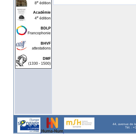
e
8
édition
Académie
e
4
édition
BDLP
Francophonie
BHVF
attestations
DMF
(1330 - 1500)
44, avenue de l
Tél. : 