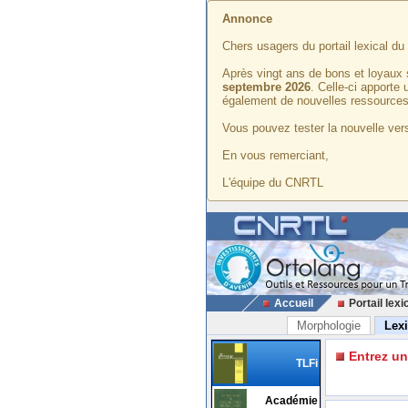
Annonce
Chers usagers du portail lexical d
Après vingt ans de bons et loyaux 
septembre 2026
. Celle-ci apporte
également de nouvelles ressources
Vous pouvez tester la nouvelle vers
En vous remerciant,
L'équipe du CNRTL
Accueil
Portail lexi
Morphologie
Lex
Entrez u
TLFi
Académie