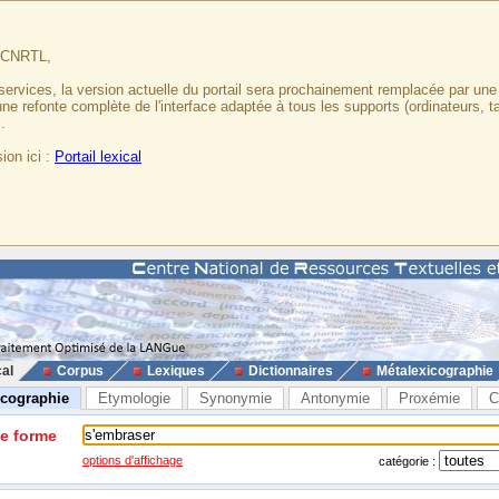
u CNRTL,
services, la version actuelle du portail sera prochainement remplacée par un
 une refonte complète de l'interface adaptée à tous les supports (ordinateurs, t
.
ion ici :
Portail lexical
cal
Corpus
Lexiques
Dictionnaires
Métalexicographie
icographie
Etymologie
Synonymie
Antonymie
Proxémie
C
ne forme
options d'affichage
catégorie :