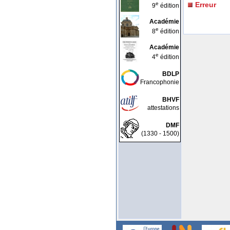
e
Erreur
9
édition
Académie
e
8
édition
Académie
e
4
édition
BDLP
Francophonie
BHVF
attestations
DMF
(1330 - 1500)