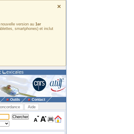
×
e nouvelle version au
1er
ablettes, smartphones) et inclut
Outils
Contact
oncordance
Aide