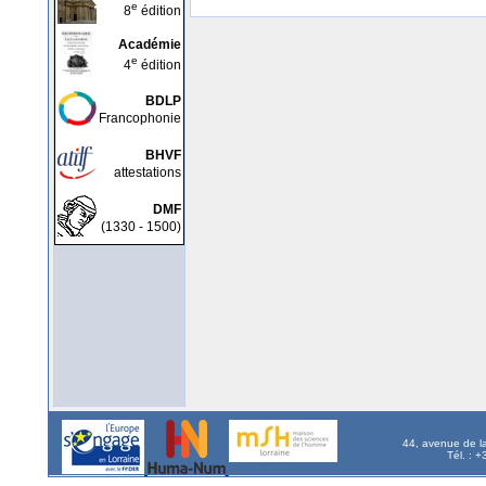
e
8
édition
Académie
e
4
édition
BDLP
Francophonie
BHVF
attestations
DMF
(1330 - 1500)
44, avenue de l
Tél. : 