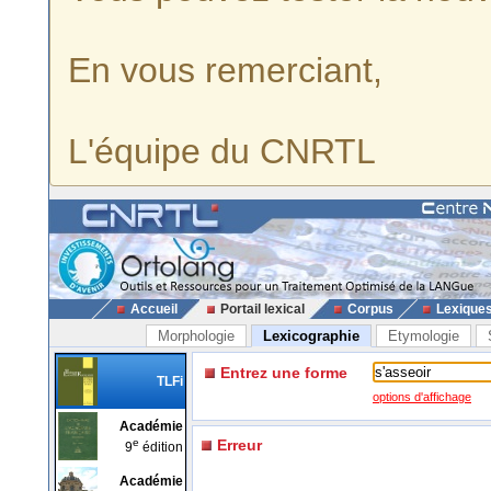
En vous remerciant,
L'équipe du CNRTL
Accueil
Portail lexical
Corpus
Lexique
Morphologie
Lexicographie
Etymologie
Entrez une forme
TLFi
options d'affichage
Académie
e
Erreur
9
édition
Académie