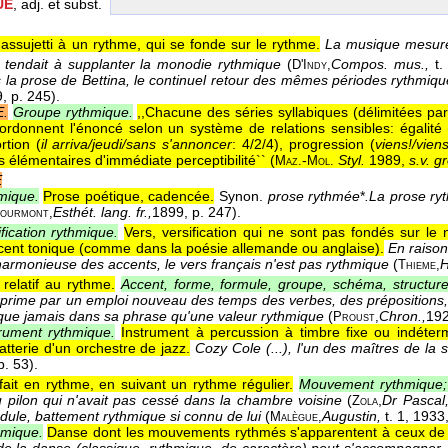
UE
, adj. et subst.
 assujetti à un rythme, qui se fonde sur le rythme.
La musique mesurée
, tendait à supplanter la monodie rythmique
(
Compos. mus.,
t.
D'Indy,
s la prose de Bettina, le continuel retour des mêmes périodes rythmiq
9
, p. 245).
.
Groupe rythmique.
,,Chacune des séries syllabiques (délimitées par
rdonnent l'énoncé selon un système de relations sensibles: égalité 
rtion (
il arriva/jeudi/sans s'annoncer
: 4/2/4), progression (
viens!/vien
 élémentaires d'immédiate perceptibilité`` (
-
Styl.
1989,
s.v. 
Maz.
Mol.
E
mique.
Prose poétique, cadencée.
Synon.
prose rythmée
*
.
La prose ryt
Esthét. lang. fr.,
1899
, p. 247).
ourmont,
ification rythmique.
Vers, versification qui ne sont pas fondés sur le
ccent tonique (comme dans la poésie allemande ou anglaise).
En raison
 harmonieuse des accents, le vers français n'est pas rythmique
(
H
Thieme,
 relatif au rythme.
Accent, forme, formule, groupe, schéma, structur
xprime par un emploi nouveau des temps des verbes, des prépositions,
que jamais dans sa phrase qu'une valeur rythmique
(
Chron.,
19
Proust,
trument rythmique.
Instrument à percussion à timbre fixe ou indéter
atterie d'un orchestre de jazz.
Cozy Cole (...), l'un des maîtres de la 
p. 53).
fait en rythme, en suivant un rythme régulier.
Mouvement rythmique; o
 pilon qui n'avait pas cessé dans la chambre voisine
(
,
Dr Pascal
Zola
endule, battement rythmique si connu de lui
(
Augustin,
t. 1
, 1933
Malègue,
hmique.
Danse dont les mouvements rythmés s'apparentent à ceux de 