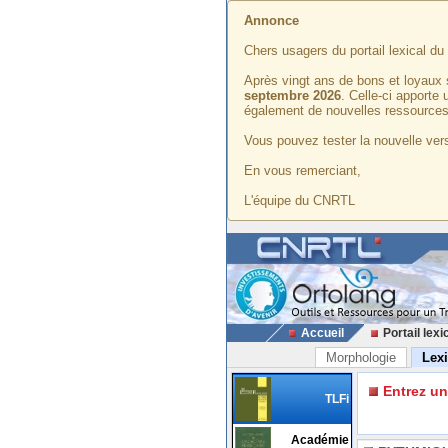
Annonce
Chers usagers du portail lexical d
Après vingt ans de bons et loyaux 
septembre 2026
. Celle-ci apporte
également de nouvelles ressources
Vous pouvez tester la nouvelle vers
En vous remerciant,
L'équipe du CNRTL
Accueil
Portail lexi
Morphologie
Lex
Entrez u
TLFi
Académie