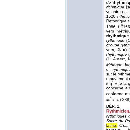
de
rhythmi
richmique
[
s
vulgaire es
1520
rithmi
Rethorique 
o
1986, f
16
vers métri
rhythmiqu
rythmique
(
groupe ryth
vers;
2. a)
rhythmique
(
(L.
Aubert,
Méthode Ja
ell.
rythmiqu
sur le rythme
mouvement
κ η ́ « le la
concerne le r
conforme au r
e
s.: a) 388
xx
DÉR.
1.
Rythmicien,
rythmiques q
Sacre du P
latine.
C'est