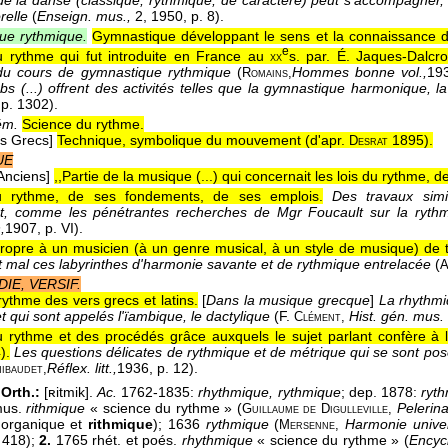
de la danse (classique, rythmique, de caractère) peut s'accompagner,
orelle
(
Enseign. mus.,
2
, 1950
, p. 8).
ue rythmique.
Gymnastique développant le sens et la connaissance de
e
u rythme qui fut introduite en France au
s. par. É. Jaques-Dalcro
xx
u cours de gymnastique rythmique
(
Hommes bonne vol.,
19
Romains,
ubs (...) offrent des activités telles que la gymnastique harmonique,
 p. 1302).
ém.
Science du rythme.
es Grecs]
Technique, symbolique du mouvement (
d'apr.
1895
).
Desrat
UE
Anciens]
,,Partie de la musique (...) qui concernait les lois du rythme, d
 rythme, de ses fondements, de ses emplois.
Des travaux simi
nt, comme les pénétrantes recherches de Mgr Foucault sur la ryth
,
1907
, p. VI).
ropre à un musicien (à un genre musical, à un style de musique) de tr
nt mal ces labyrinthes d'harmonie savante et de rythmique entrelacée
(
A
IE, VERSIF.
ythme des vers grecs et latins.
[
Dans la musique grecque
]
La rhythmi
t qui sont appelés l'ïambique, le dactylique
(
F.
Hist. gén. mus. 
Clément
,
u rythme et des procédés grâce auxquels le sujet parlant confère à 
4
).
Les questions délicates de rythmique et de métrique qui se sont po
Réflex. litt.,
1936
, p. 12).
ibaudet,
 Orth.:
[ʀitmik].
Ac.
1762-1835:
rhythmique, rythmique
; dep. 1878:
ryt
mus.
rithmique
« science du rythme » (
Pelerin
Guillaume de Digulleville,
'organique et
rithmique
); 1636
rythmique
(
Harmonie unive
Mersenne,
 418);
2.
1765 rhét. et poés.
rhythmique
« science du rythme » (
Encyc