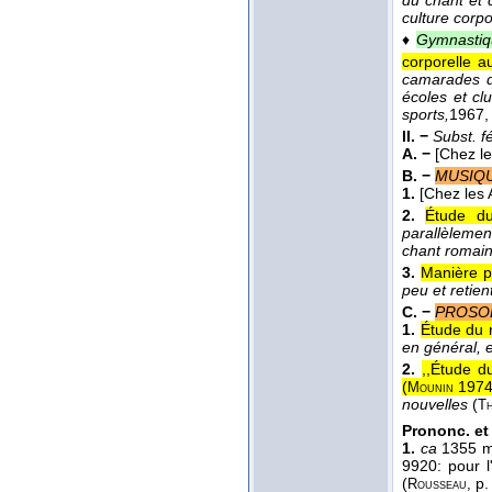
du chant et 
culture corp
♦
Gymnastiq
corporelle a
camarades d
écoles et cl
sports,
1967
,
II. −
Subst. f
A. −
[Chez l
B. −
MUSIQ
1.
[Chez les 
2.
Étude du
parallèleme
chant romain
3.
Manière p
peu et retie
C. −
PROSOD
1.
Étude du r
en général, e
2.
,,Étude d
(
197
Mounin
nouvelles
(
Th
Prononc. et
1.
ca
1355 
9920: pour l
(
p.
Rousseau,