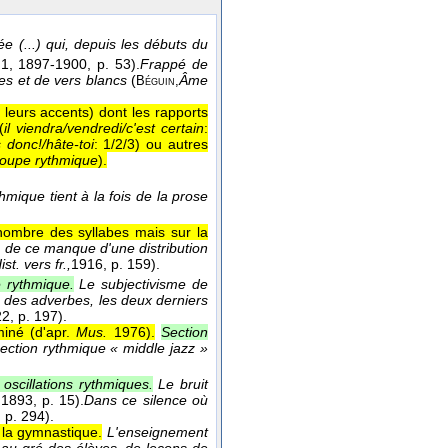
 (...) qui, depuis les débuts du
 1
, 1897-1900
, p. 53).
Frappé de
ues et de vers blancs
(
Âme
Béguin,
 leurs accents) dont les rapports
(
il viendra/vendredi/c'est certain
:
s donc!/hâte-toi
: 1/2/3) ou autres
groupe rythmique
).
hmique tient à la fois de la prose
 nombre des syllabes mais sur la
 de ce manque d'une distribution
ist. vers fr.,
1916
, p. 159).
e rythmique.
Le subjectivisme de
 des adverbes, les deux derniers
22
, p. 197).
miné (
d'apr.
Mus.
1976
).
Section
section rythmique « middle jazz »
scillations rythmiques.
Le bruit
,
1893
, p. 15).
Dans ce silence où
, p. 294).
la gymnastique.
L'enseignement