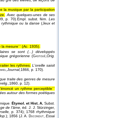
 au gré des élèves, de leçons de
 la musique par la participation
ze.
Avec quelques-unes de ses
39
, p. 70).
Empl. subst. fém.
Les
 la rythmique ou la danse
(
Jeux et
e la mesure`` (
Ac.
1935
).
laires se sont (...) développés
mique grégorienne
(
Orig.
Gastoué,
aiter les rythmes.
L'oreille saisit
Journal,
1866
, p. 170).
miel,
que traite des genres de mesure
relig.,
1860
, p. 12).
l'énoncé un rythme perceptible``
sées autour des formes poétiques
hmique.
Étymol. et Hist. A.
Subst.
age de l'âme,
éd. J. J. Stürzinger,
rselle,
p. 374); 1768
rhythmique
lop.
); 1856 (J. A.
Essai
Ducondut,