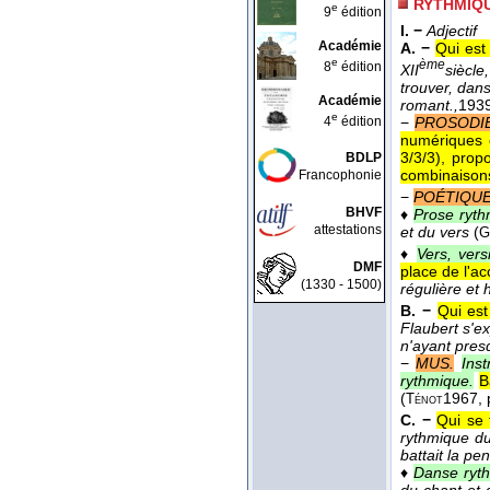
RYTHMIQ
e
9
édition
I. −
Adjectif
Académie
A. −
Qui est
e
ème
8
édition
XII
siècle
trouver, dan
Académie
romant.,
193
e
4
édition
−
PROSODIE
numériques o
3/3/3), propo
BDLP
combinaisons
Francophonie
−
POÉTIQU
BHVF
♦
Prose ryth
attestations
et du vers
(
G
♦
Vers, vers
DMF
place de l'a
(1330 - 1500)
régulière et
B. −
Qui est
Flaubert s'e
n'ayant pres
−
MUS.
Ins
rythmique.
B
(
1967
, 
Ténot
C. −
Qui se 
rythmique du
battait la p
♦
Danse ryt