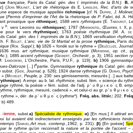
que
française,
Paris ds
Catal. gén. des l. imprimés de la B.N.).
B.
A
ic
] (
L'art de rhétorique
ds E.
Rec. d'arts de 
Jean Molinet,
Langlois,
t une espece de musique appellée
richmique
[
cf.
N.
J. Molinet
Dupire,
que
(
Permis d'imprimer de l'
Art de la rhetorique
de P. Fabri
, éd. A. H
tant prosaïque que
rithmique
); 1588
vers rythmiques
(E.
Le
Tabourot,
o
6 v
: vers Leonins ou
rithmiques
); 1787 (
Œuvres,
t. X, 
Marmontel,
que pour le vers
rhythmique
); 1763
poésie rhythmique
(M. A.
de
e
ds
Catal. gén. des l. imprimés de la B.N.
); 1869
versification rhythm
Ch. F.
L'anc. vie de St Martial et la prose
rythmique,
Paris d
Bellet,
mique
(
Suppl.
);
b)
1826 « fondé sur le rythme » (
Journa
Rob.
Delécluze,
1636 mus.
art rythmique, musique rythmique
(
op. cit.,
p
Mersenne,
Ac.
); 1885
accent rythmique
(
Orchestr.,
p. 3); 1951
section 
Gevaert,
M.
L'Orchestre,
Paris, P.U.F., p. 119);
b)
1906
gymnastiq
Landowski,
e
ques-Dalcroze
[...] l
partie.
Gymnastique
rythmique
ds
Catal. gén. des
e
subst. (
Journal,
p. 528); 1924
danse rythmique
(G.
Psych
Gide,
Dumas,
 » (
Peuple,
p. 230: ses gémissements, mesurés [...] aux bat
Michelet,
rythmique
). A empr. au b. lat.
rhythmice,
subst. fém. « science du rythme 
ngage rythmé, la poésie » fém. subst. de l'adj. ρ ̔ υ θ μ ι κ ο ́ ς B. emp
ythme, rythmique, mesuré, cadencé », et celui-ci au gr. ρ ̔ υ θ μ ι κ ο ́
ythme », dér. de ρ ̔ υ θ μ ο ́ ς (
rythme
*).
Fréq. abs. littér.:
202.
Fréq.
, b) 489.
 -ienne,
subst.
a)
Spécialiste de rythmique.
α)
[En mus.]
Il attirait 
ui lui avaient été indirectement enseignés par les rythmiciens hindo
rintemps
(
Art mus. contemp.,
1962
, p. 231).
β)
[En poésie]
Spé
Samuel,
 par le rythme qu'on reconnaît la nature et la portée de l'accent 