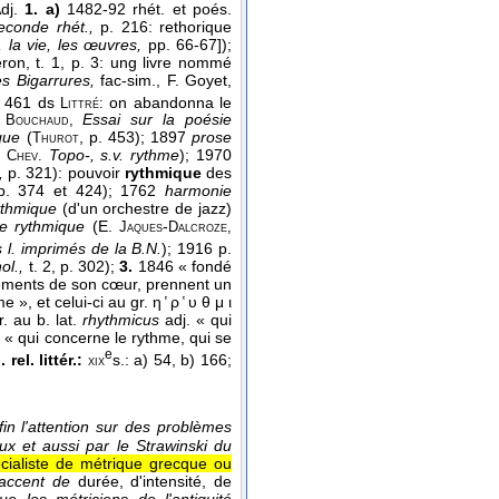
dj.
1. a)
1482-92 rhét. et poés.
seconde rhét.,
p. 216: rethorique
, la vie, les œuvres,
pp. 66-67]);
éron, t. 1, p. 3: ung livre nommé
s Bigarrures,
fac-sim., F. Goyet,
p. 461 ds
on abandonna le
Littré:
Essai sur la poésie
 Bouchaud,
ique
(
, p. 453); 1897
prose
Thurot
s
Topo-, s.v. rythme
); 1970
Chev.
l,
p. 321): pouvoir
rythmique
des
p. 374 et 424); 1762
harmonie
rythmique
(d'un orchestre de jazz)
ue rythmique
(E.
-
Jaques
Dalcroze,
 l. imprimés de la B.N.
); 1916 p.
ol.,
t. 2, p. 302);
3.
1846 « fondé
tements de son cœur, prennent un
», et celui-ci au gr. η ̔ ρ ̔ υ θ μ ι
r. au b. lat.
rhythmicus
adj. « qui
 ς « qui concerne le rythme, qui se
e
 rel. littér.:
s.: a) 54, b) 166;
xix
enfin l'attention sur des problèmes
ux et aussi par le Strawinski du
cialiste de métrique grecque ou
− accent de
durée, d'intensité, de