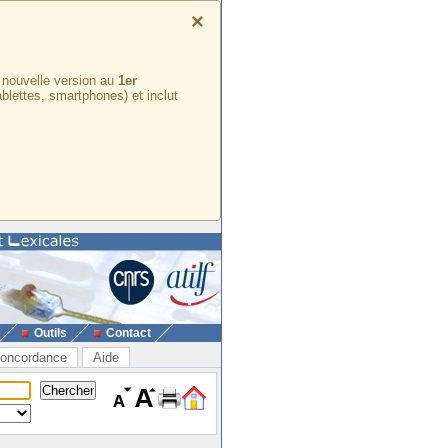
×
e nouvelle version au
1er
ablettes, smartphones) et inclut
Outils
Contact
oncordance
Aide