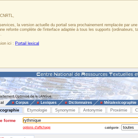
u CNRTL,
services, la version actuelle du portail sera prochainement remplacée par un
 une refonte complète de l'interface adaptée à tous les supports (ordinateurs, t
.
ion ici :
Portail lexical
cal
Corpus
Lexiques
Dictionnaires
Métalexicographie
icographie
Etymologie
Synonymie
Antonymie
Proxémie
C
ne forme
options d'affichage
catégorie :