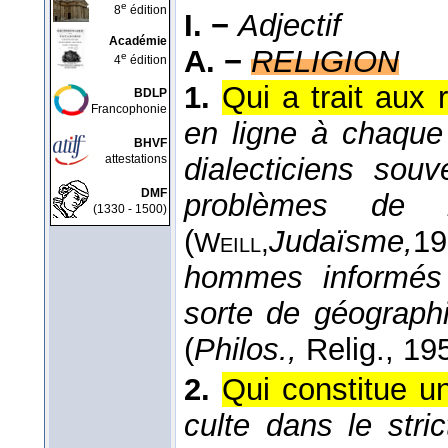
e
8
édition
I. −
Adjectif
Académie
A. −
RELIGION
e
4
édition
1.
Qui a trait aux r
BDLP
Francophonie
en ligne à chaque
BHVF
attestations
dialecticiens sou
DMF
problèmes de la
(1330 - 1500)
(
Judaïsme,
19
Weill,
hommes informés 
sorte de géographi
(
Philos.,
Relig.
, 19
2.
Qui constitue un
culte dans le str