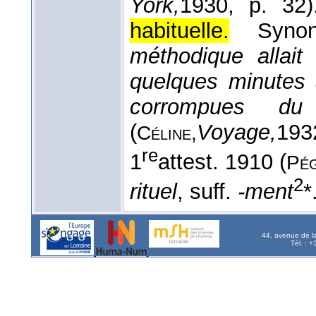
York,
1930
, p. 32)
habituelle.
Syn
méthodique allait
quelques minutes 
corrompues du
(
Voyage,
193
Céline,
re
1
attest. 1910 (
Pé
2
rituel
, suff.
-ment
*
44, avenue de l
Tél. : 