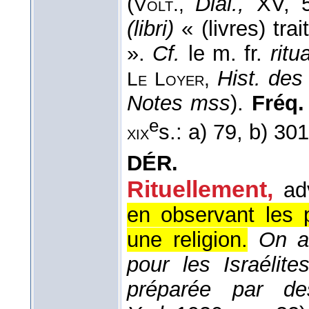
(
Dial.,
XV, 
Volt.,
(libri)
« (livres) tra
».
Cf.
le m. fr.
ritu
Hist. des
Le Loyer,
Notes mss
).
Fréq. 
e
s.: a) 79, b) 30
xix
DÉR.
Rituellement,
ad
en observant les p
une religion.
On a
pour les Israélit
préparée par de