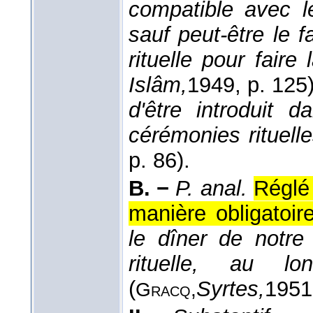
compatible avec l
sauf peut-être le fa
rituelle pour faire
Islâm,
1949
, p. 125)
d'être introduit 
cérémonies rituell
p. 86).
B. −
P. anal.
Réglé
manière obligatoire
le dîner de notr
rituelle, au 
(
Syrtes,
1951
Gracq,