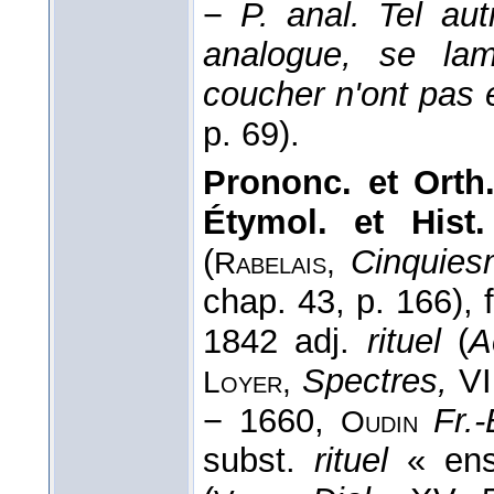
−
P. anal.
Tel au
analogue, se lam
coucher n'ont pas
p. 69).
Prononc. et Orth
Étymol. et Hist
(
Cinquies
Rabelais,
chap. 43, p. 166),
1842 adj.
rituel
(
A
Spectres,
VI
Loyer,
− 1660,
Fr.-
Oudin
subst.
rituel
« ens