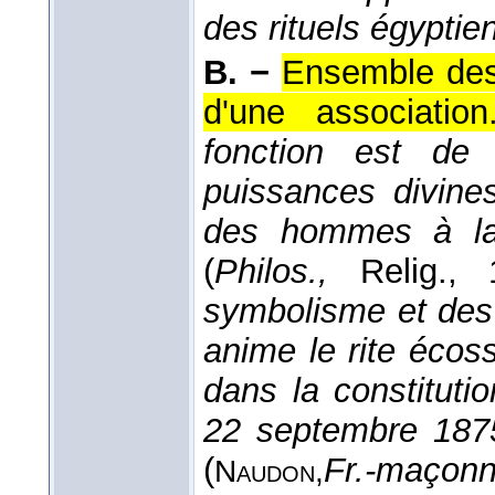
des rituels égypti
B. −
Ensemble des 
d'une association
fonction est de r
puissances divines
des hommes à la 
(
Philos.,
Relig.
, 
symbolisme et des ri
anime le rite écos
dans la constituti
22 septembre 1875
(
Fr.-maçonn
Naudon,