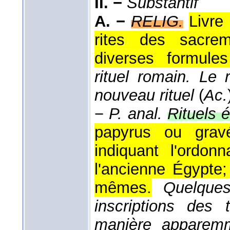
II. −
Substantif
A. −
RELIG.
Livre
rites des sacre
diverses formules
rituel romain. Le
nouveau rituel
(
Ac.
−
P. anal.
Rituels 
papyrus ou grav
indiquant l'ordo
l'ancienne Égypte
mêmes.
Quelques
inscriptions des 
manière apparemm