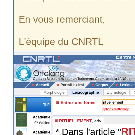
En vous remerciant,
L'équipe du CNRTL
Accueil
Portail lexical
Corpus
Lexique
Morphologie
Lexicographie
Etymologie
Entrez une forme
TLFi
options d'affichage
Académie
RITUELLEMENT
, adv.
e
9
édition
RI
* Dans l'article "
Académie