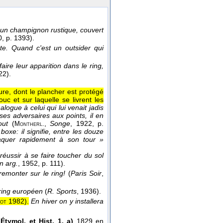
un champignon rustique, couvert
0
, p. 1393).
te. Quand c'est un outsider qui
faire leur apparition dans le ring,
22).
ure, dont le plancher est protégé
uc et sur laquelle se livrent les
nalogue à celui qui lui venait jadis
ses adversaires aux points, il en
out
(
,
Songe
, 1922
, p.
Montherl.
oxe: il signifie, entre les douze
taquer rapidement à son tour »
réussir à se faire toucher du sol
n arg.
, 1952
, p. 111).
emonter sur le ring!
(
Paris Soir
,
ring européen
(
R. Sports
, 1936
).
1982
).
En hiver on y installera
iot
.
Étymol. et Hist. 1. a)
1829 en