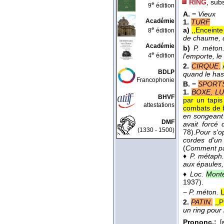
RING
, sub
e
9
édition
A. −
Vieux
Académie
1.
TURF
e
a)
,,Enceinte
8
édition
de chaume, de
Académie
b)
P. méton
e
4
édition
l'emporte, le
2.
CIRQUE
.
BDLP
quand le hasa
Francophonie
B. −
SPORT
1.
BOXE, L
BHVF
par un tapis
attestations
combats de b
en songeant 
DMF
avait forcé 
(1330 - 1500)
78).
Pour s'o
cordes d'un
(
Comment par
♦
P. métaph.
aux épaules,
♦
Loc.
Monte
1937
).
−
P. méton.
L
2.
PATIN.
,,P
un ring pour 
Prononc.:
[ʀ