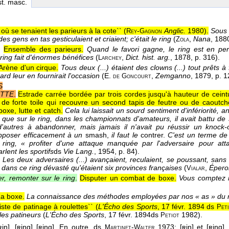
st. masc.
 où se tenaient les parieurs à la cote`` (
-
Anglic.
1980
).
Sous 
Rey
Gagnon
s gens en tas gesticulaient et criaient; c'était le ring
(
,
Nana
, 188
Zola
.
Ensemble des parieurs.
Quand le favori gagne, le ring est en per
 ring fait d'énormes bénéfices
(
,
Dict. hist. arg.
, 1878
, p. 316).
Larchey
Arène d'un cirque.
Tous deux (...) étaient des clowns (...) tout prêts à 
rd leur en fournirait l'occasion
(
E.
,
Zemganno
, 1879
, p. 1
de Goncourt
S
UTTE
.
Estrade carrée bordée par trois cordes jusqu'à hauteur de ceint
 de forte toile qui recouvre un second tapis de feutre ou de caoutcho
oxe, lutte et catch.
Cela lui laissait un sourd sentiment d'infériorité, a
que sur le ring, dans les championnats d'amateurs, il avait battu de 
d'autres à abandonner, mais jamais il n'avait pu réussir un knock-
pposer efficacement à un
smash,
il faut le
contrer.
C'est un terme de b
 ring, « profiter d'une attaque manquée par l'adversaire pour at
lent les sportifs
ds
Vie Lang.
, 1954
, p. 84).
Les deux adversaires (...) avançaient, reculaient, se poussant, sans 
 dans ce ring dévasté qu'étaient six provinces françaises
(
,
Épero
Vialar
r, remonter sur le ring
.
Disputer un combat de boxe.
Vous comptez r
a boxe.
La connaissance des méthodes employées par nos « as » du 
iste de patinage à roulettes`` (
L'Écho des Sports
, 17 févr. 1894 ds
Pet
les patineurs
(
L'Écho des Sports
, 17 févr. 1894
ds
1982).
Petiot
iŋ], [ʀiŋg] [ʀing]. En outre, ds
-
1973: [ʀiŋ] et [ʀiŋg]
Martinet
Walter