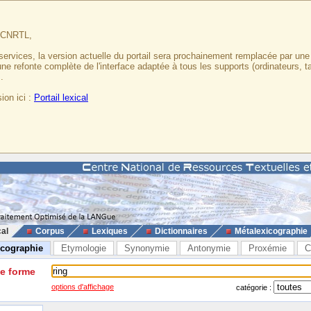
u CNRTL,
services, la version actuelle du portail sera prochainement remplacée par un
 une refonte complète de l'interface adaptée à tous les supports (ordinateurs, t
.
ion ici :
Portail lexical
cal
Corpus
Lexiques
Dictionnaires
Métalexicographie
icographie
Etymologie
Synonymie
Antonymie
Proxémie
C
ne forme
options d'affichage
catégorie :