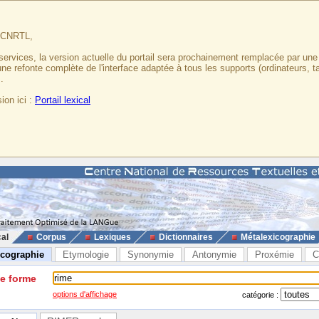
u CNRTL,
services, la version actuelle du portail sera prochainement remplacée par un
 une refonte complète de l'interface adaptée à tous les supports (ordinateurs, t
.
ion ici :
Portail lexical
cal
Corpus
Lexiques
Dictionnaires
Métalexicographie
icographie
Etymologie
Synonymie
Antonymie
Proxémie
C
ne forme
options d'affichage
catégorie :