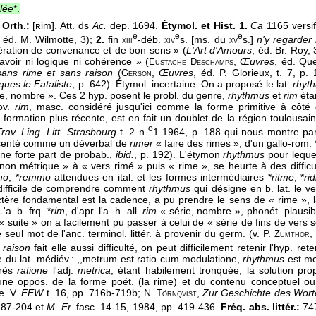
lée
*.
 Orth.:
[ʀim]. Att. ds
Ac.
dep. 1694.
Étymol. et Hist. 1.
Ca
1165 versif.
e
e
e
, éd. M. Wilmotte, 3);
2.
fin
-déb.
s. [ms. du
s.]
n'y regarder
xiii
xiv
xv
ération de convenance et de bon sens » (
L'Art d'Amours
, éd. Br. Roy,
avoir ni logique ni cohérence » (
,
Œuvres
, éd. Que
Eustache Deschamps
sans rime et sans raison
(
,
Œuvres
, éd. P. Glorieux, t. 7, p
Gerson
ques le Fataliste
, p. 642). Étymol. incertaine. On a proposé le lat.
rhyt
e, nombre ». Ces 2 hyp. posent le probl. du genre,
rhythmus
et
rim
étan
rov.
rim
, masc. considéré jusqu'ici comme la forme primitive à côté 
formation plus récente, est en fait un doublet de la région toulousai
o
rav. Ling. Litt. Strasbourg
t. 2 n
1 1964, p. 188 qui nous montre par
senté comme un déverbal de
rimer
« faire des rimes », d'un gallo-rom. 
ne forte part de probab.,
ibid.
, p. 192). L'étymon
rhythmus
pour lequel
non métrique » à « vers rimé » puis « rime », se heurte à des difficu
mo
, *
remmo
attendues en ital. et les formes intermédiaires *
ritme
, *
ri
st difficile de comprendre comment
rhythmus
qui désigne en b. lat. le v
ctère fondamental est la cadence, a pu prendre le sens de « rime », l
'a. b. frq. *
rim
, d'apr. l'a. h. all.
rim
« série, nombre », phonét. plausib
« suite » on a facilement pu passer à celui de « série de fins de vers 
e seul mot de l'anc. terminol. littér. à provenir du germ. (v. P.
,
Zumthor
 raison
fait elle aussi difficulté, on peut difficilement retenir l'hyp. re
e du lat. médiév.: ,,metrum est ratio cum modulatione,
rhythmus
est mod
près
ratione
l'adj.
metrica
, étant habilement tronquée; la solution p
ne oppos. de la forme poét. (la rime) et du contenu conceptuel ou 
e. V.
FEW
t. 16, pp. 716b-719b; N.
,
Zur Geschichte des Wor
Törnqvist
 187-204 et
M. Fr.
fasc. 14-15, 1984, pp. 419-436.
Fréq. abs. littér.:
74