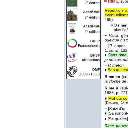
RIME
, sub
e
9
édition
Répétition 
Académie
éventuelleme
e
8
édition
488):
Ô
rime
Académie
plus fid
e
4
édition
−
Vieilli
, gé
quelque histo
BDLP
−
[P. oppos.
Francophonie
Cromw.
, 182
♦
Sans rime 
BHVF
je ne sais m
attestations
−
P. méton.
♦
Son qui est
DMF
(1330 - 1500)
Rime en
(sui
la cloche de 
Rime à
(suiv
1886
, p. 271
♦
Mot qui con
(
,
Jour
Renard
−
[Suivi d'un
♦
[Sa sonorit
♦
[Sa qualité]
Rime pauvr