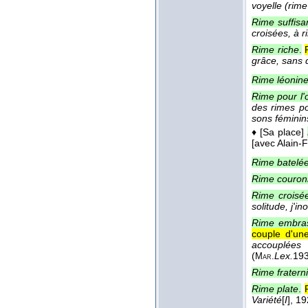
voyelle (rim
Rime suffisa
croisées, à r
Rime riche
.
grâce, sans 
Rime léonin
Rime pour l'
des rimes po
sons féminin
♦
[Sa place]
[avec Alain-F
Rime batelé
Rime couro
Rime croisé
solitude, j'
Rime embra
couple d'un
accouplées 
(
Lex.
19
Mar.
Rime fratern
Rime plate
.
Variété
[
I
]
, 1