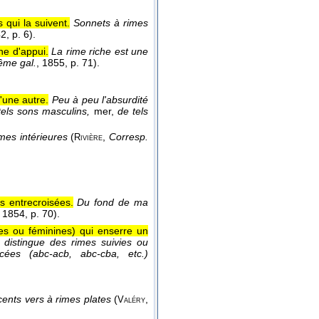
 qui la suivent.
Sonnets à rimes
42
, p. 6).
ne d'appui.
La rime riche est une
ême gal.
, 1855
, p. 71).
'une autre.
Peu à peu l'absurdité
tels sons masculins,
mer,
de tels
mes intérieures
(
,
Corresp.
Rivière
s entrecroisées.
Du fond de ma
, 1854
, p. 70).
es ou féminines) qui enserre un
n distingue des rimes suivies ou
cées (abc-acb, abc-cba, etc.)
ents vers à rimes plates
(
,
Valéry