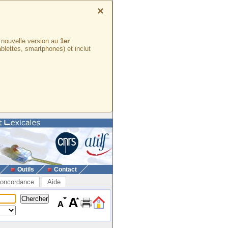
×
e nouvelle version au
1er
ablettes, smartphones) et inclut
Outils
Contact
oncordance
Aide