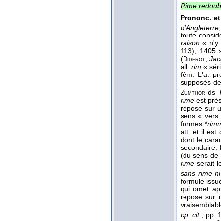
Rime redoub
Prononc. et
d'Angleterre
toute consid
raison
« n'y 
113); 1405
(
,
Jac
Diderot
all.
rim
« séri
fém. L'a. p
supposés de 
ds
T
Zumthor
rime
est pré
repose sur u
sens « vers 
formes *
rim
att. et il e
dont le cara
secondaire. L
(du sens de 
rime
serait l
sans rime ni
formule issu
qui omet a
repose sur u
vraisemblabl
op. cit.
, pp.