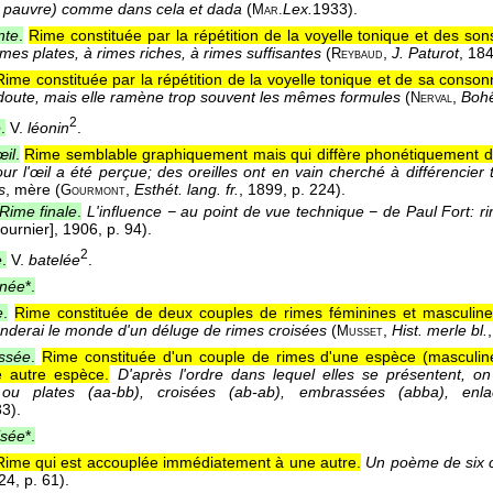
e pauvre) comme dans cela et dada
(
Lex.
1933
).
Mar.
nte
.
Rime constituée par la répétition de la voyelle tonique et des sons
imes plates, à rimes riches, à rimes suffisantes
(
,
J. Paturot
, 18
Reybaud
Rime constituée par la répétition de la voyelle tonique et de sa conson
doute, mais elle ramène trop souvent les mêmes formules
(
,
Boh
Nerval
2
e
.
V.
léonin
.
œil
.
Rime semblable graphiquement mais qui diffère phonétiquement d
ur l'œil a été perçue; des oreilles ont en vain cherché à différencier 
s
, mère (
,
Esthét. lang. fr.
, 1899
, p. 224).
Gourmont
Rime finale
.
L'influence − au point de vue technique − de Paul Fort: ri
ournier]
, 1906
, p. 94).
2
e
.
V.
batelée
.
nnée
*.
e
.
Rime constituée de deux couples de rimes féminines et masculine
inonderai le monde d'un déluge de rimes croisées
(
,
Hist. merle bl.
Musset
ssée
.
Rime constituée d'un couple de rimes d'une espèce (masculin
e autre espèce.
D'après l'ordre dans lequel elles se présentent, o
ou plates (aa-bb), croisées (ab-ab), embrassées (abba), enla
33
).
isée
*.
Rime qui est accouplée immédiatement à une autre.
Un poème de six c
924
, p. 61).