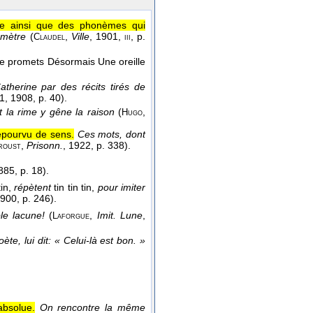
uée ainsi que des phonèmes qui
i mètre
(
,
Ville
, 1901
,
, p.
Claudel
iii
e te promets Désormais Une oreille
therine par des récits tirés de
 1
, 1908
, p. 40).
 la rime y gêne la raison
(
,
Hugo
dépourvu de sens.
Ces mots, dont
,
Prisonn.
, 1922
, p. 338).
roust
1885
, p. 18).
in,
répètent
tin tin tin,
pour imiter
1900
, p. 246).
le lacune!
(
,
Imit. Lune
,
Laforgue
te, lui dit: « Celui-là est bon. »
absolue.
On rencontre la même