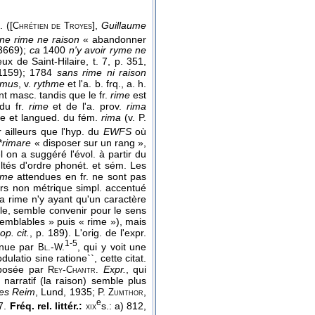
 ([
],
Guillaume
Chrétien de Troyes
 ne rime ne raison
« abandonner
 3669);
ca
1400
n'y avoir ryme ne
ux de Saint-Hilaire, t. 7, p. 351,
. 1159); 1784
sans rime ni raison
hmus
, v.
rythme
et l'a. b. frq., a. h.
t masc. tandis que le fr.
rime
est
du fr.
rime
et de l'a. prov.
rima
ne et langued. du fém.
rima
(v. P.
 ailleurs que l'hyp. du
EWFS
où
*
rimare
« disposer sur un rang »,
 on a suggéré l'évol. à partir du
ltés d'ordre phonét. et sém. Les
dme
attendues en fr. ne sont pas
ers non métrique simpl. accentué
a rime n'y ayant qu'un caractère
le, semble convenir pour le sens
semblables » puis « rime »), mais
op. cit.
, p. 189). L'orig. de l'expr.
1-5
tenue par
-
, qui y voit une
Bl.
W.
ulatio sine ratione``, cette citat.
roposée par
-
Expr.
, qui
Rey
Chantr.
narratif (la raison) semble plus
tes Reim
, Lund, 1935; P.
,
Zumthor
e
7.
Fréq. rel. littér.:
s.: a) 812,
xix