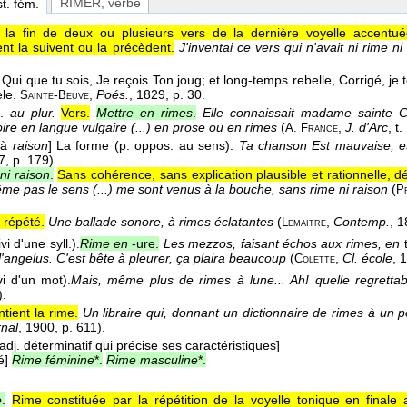
RIMER
, verbe
st. fém.
à la fin de deux ou plusieurs vers de la dernière voyelle accent
nt la suivent ou la précèdent.
J'inventai ce vers qui n'avait ni rime n
! Qui que tu sois, Je reçois Ton joug; et long-temps rebelle, Corrigé, j
èle.
-
,
Poés.
, 1829
, p. 30.
Sainte
Beuve
n.
au plur.
Vers.
Mettre en rimes
.
Elle connaissait madame sainte Ca
ire en langue vulgaire (...) en prose ou en rimes
(
,
J. d'Arc
, t.
A. France
 à
raison
]
La forme (p. oppos. au sens).
Ta chanson Est mauvaise, et
7
, p. 179).
ni raison
.
Sans cohérence, sans explication plausible et rationnelle, 
ême pas le sens (...) me sont venus à la bouche, sans rime ni raison
(
P
 répété.
Une ballade sonore, à rimes éclatantes
(
,
Contemp.
, 
Lemaitre
vi d'une syll.).
Rime en
-ure.
Les mezzos, faisant échos aux rimes, en
t
l'angelus. C'est bête à pleurer, ça plaira beaucoup
(
,
Cl. école
, 
Colette
i d'un mot).
Mais, même plus de rimes à lune... Ah! quelle regrettab
).
tient la rime.
Un libraire qui, donnant un dictionnaire de rimes à un poè
nal
, 1900
, p. 611).
 adj. déterminatif qui précise ses caractéristiques]
é]
Rime féminine
*.
Rime masculine
*.
e
.
Rime constituée par la répétition de la voyelle tonique en finale 