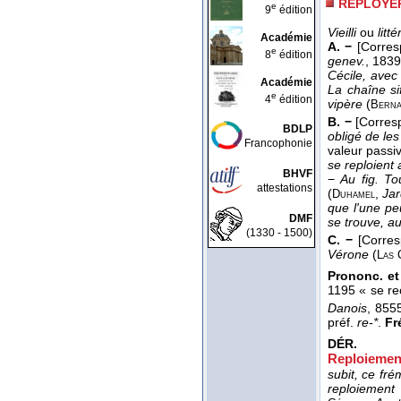
REPLOYE
e
9
édition
Vieilli
ou
littér
Académie
A. −
[Corre
e
8
édition
genev.
, 183
Cécile, avec
Académie
La chaîne si
e
4
édition
vipère
(
Bern
B. −
[Corres
BDLP
obligé de le
Francophonie
valeur passi
se reploient
BHVF
−
Au fig.
To
attestations
(
,
Jar
Duhamel
que l'une pe
DMF
se trouve, au
(1330 - 1500)
C. −
[Corre
Vérone
(
Las 
Prononc. et
1195 « se re
Danois
, 855
préf.
re-*
.
Fré
DÉR.
Reploiemen
subit, ce fré
reploiement