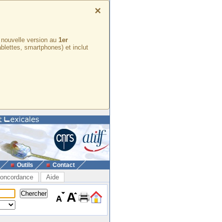
×
e nouvelle version au
1er
ablettes, smartphones) et inclut
Outils
Contact
oncordance
Aide