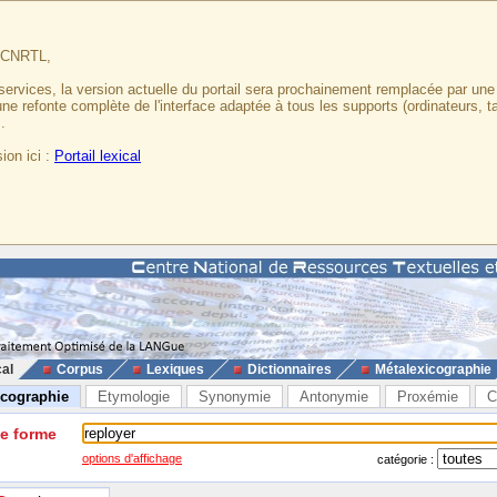
u CNRTL,
services, la version actuelle du portail sera prochainement remplacée par un
 une refonte complète de l'interface adaptée à tous les supports (ordinateurs, t
.
ion ici :
Portail lexical
cal
Corpus
Lexiques
Dictionnaires
Métalexicographie
icographie
Etymologie
Synonymie
Antonymie
Proxémie
C
ne forme
options d'affichage
catégorie :