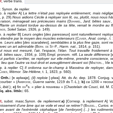
R
, verbe trans.
.
Synon. de
replier.
sp. à
replier
A]
La lettre n'était pas reployée entièrement, mais négli
9
, p. 29).
Nous aidions Cécile à reployer son lit, ou, plutôt, nous nous hât
 raison, ménageait ses précieuses mains
(
,
Jard. bêtes sauv.
,
Duhamel
fflante un instant tordue au-dessus de sa tête, venait le mordre au f
,
Soleil Satan
, 1926
, p. 149).
anos
p. à
replier
B]
Leurs ongles
[
des paresseux
]
sont naturellement reployés
s étendre par le moyen des muscles extenseurs
(
,
Anat. comp.
, t.
Cuvier
ve.
Leurs ailes
[
des scarabées
]
, semblables à la plus fine gaze, sont r
 avec un art admirable
(
-
,
Harm. nat.
, 1814
, p. 151).
Bern. de St
P.
ut nous est mesuré, l'air, l'espace, l'élan. Tout travaille froidemen
d. bêtes sauv.
, 1934
, p. 109).
Empl. pronom. réfl.
La seule différence
[
ut parfois s'arrêter, se reployer sur elle-même, prendre conscience, 
 lieu que l'autre va tout droit et aveuglément devant soi
(
,
Vie t
Maeterl.
sp. à
replier
C]
Il ordonna sur-le-champ à Masséna de reployer, dans 
,
Mémor. Ste-Hélène
, t. 1
, 1823
, p. 560).
Cases
 Orth.:
[ʀ əplwaje],
(il) reploie
[-plwa]. Att. ds
Ac.
dep. 1878. Conjug. 
courber » (
,
Guerre sainte
, 1219 ds T.-L.);
b)
ca
1200 « recour
Ambroise
e
5,
ibid.
);
c)
fin
s. « plier à nouveau » (
Chastelain de Couci
, éd. M. 
xiii
q. abs. littér.:
65.
t,
subst. masc.
Synon. de
repliement
.
a)
[Corresp. à
repliement
A]
Vo
missement d'une âme qui se voile et veut se retirer?
(
,
Curios. e
Baudel.
 en avant de l'extrémité céphalique
[
de l'embryon
]
(...) les rudiment