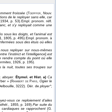
gemment froissée
(
,
Nouv.
Toepffer
ions de le reployer sans elle, car
 1934
, p. 53).
Empl. pronom. réfl.
lanc, et s'y reployait comme une
 sous les doigts, et l'animal est
 1
, 1805
, p. 495).
Empl. pronom. à
enfermées sous des étuis où elles
t à nous reployer sur nous-mêmes
entre l'instinct et l'intelligence
]
est
se rendre compte du point où elle
ermites
, 1926
, p. 195).
la nuit, toutes ses troupes sur
v.
aboyer
.
Étymol. et Hist. a)
Ca
ber » (
,
Ogier le
Raimbert de Paris
Delbouille, 3222). Dér. de
ployer*
;
yez-vous ce reploiement d'ailes
sthét.
, 1855
, p. 169).
Par suite du
s cardiaques se rapprochent
(
G.