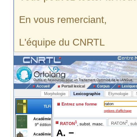
En vous remerciant,
L'équipe du CNRTL
Accueil
Portail lexical
Corpus
Lexique
Morphologie
Lexicographie
Etymologie
Entrez une forme
TLFi
options d'affichage
Académie
2
1
RATON
, su
RATON
, subst. masc.
e
9
édition
A. −
Académie