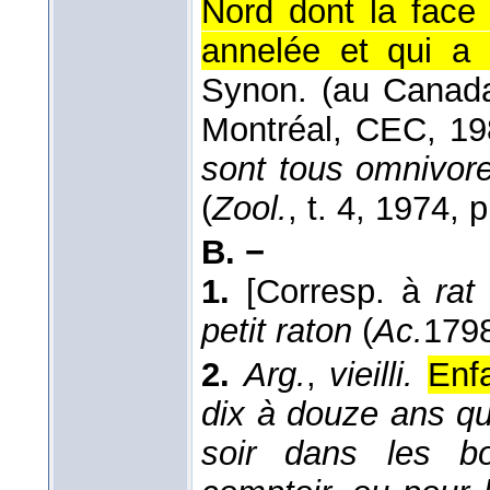
Nord dont la face
annelée et qui a l
Synon. (au Canad
Montréal, CEC, 19
sont tous omnivor
(
Zool.
, t. 4
, 1974
, 
B. −
1.
[Corresp. à
rat
petit raton
(
Ac.
179
2.
Arg.
,
vieilli.
Enfa
dix à douze ans qu
soir dans les bo