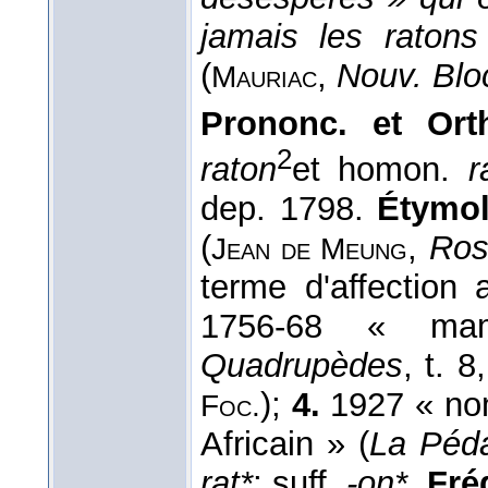
jamais les raton
(
,
Nouv. Blo
Mauriac
Prononc. et Orth
2
raton
et homon.
r
dep. 1798.
Étymol.
(
,
Ros
Jean de Meung
terme d'affection
1756-68 « mam
Quadrupèdes
, t. 
);
4.
1927 « nom
Foc.
Africain » (
La Péd
rat*
; suff.
-on*
.
Fréq