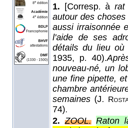
e
8
édition
1.
[Corresp. à
rat
Académie
autour des choses 
e
4
édition
aussi irraisonnée e
BDLP
Francophonie
l'aide de ses adr
BHVF
détails du lieu où
attestations
1935
, p. 40).
Aprè
DMF
(1330 - 1500)
nouveau-né, un lob
une fine pipette, et
chambre antérieure
semaines
(
J.
Rost
74).
2.
ZOOL.
Raton l