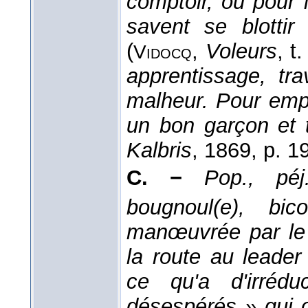
comptoir, ou pour l
savent se blottir
(
,
Voleurs
, t.
Vidocq
apprentissage, tra
malheur. Pour empê
un bon garçon et t
Kalbris
, 1869
, p. 1
C. −
Pop., péj
bougnoul(e), bico
manœuvrée par le 
la route au leade
ce qu'a d'irrédu
désespérés » qui o