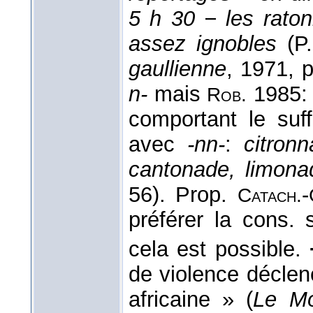
5 h 30 − les rato
assez ignobles
(
P
gaullienne
, 1971
, 
n-
mais
1985
Rob.
comportant le suf
avec
-nn-
:
citron
cantonade, limona
56). Prop.
-
Catach.
préférer la cons.
cela est possible.
de violence décle
africaine » (
Le M