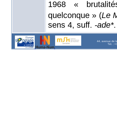
1968 « brutalit
quelconque » (
Le 
sens 4, suff.
-ade*
.
44, avenue de l
Tél. : 