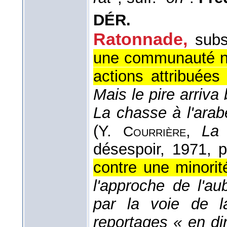
DÉR.
Ratonnade
,
subs
une communauté nor
actions attribuées
Mais le pire arriva
La chasse à l'arab
(
Y.
,
La 
Courrière
désespoir
, 1971
, p
contre une minorit
l'approche de l'a
par la voie de l
reportages « en dir