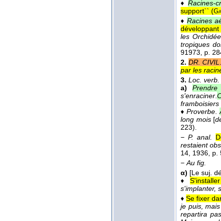
♦
Racines-
support`` (
Ga
♦
Racines a
développant t
les Orchidée
tropiques d
9
1973
, p. 28
2.
DR. CIVIL
par les racin
3.
Loc. verb.
a)
Prendre 
s'enraciner
.
C
framboisiers 
♦
Proverbe
.
long mois
[
d
223).
−
P. anal.
D
restaient ob
14
, 1936
, p.
−
Au fig.
α)
[Le suj. d
♦
S'install
s'implanter, 
♦
Se fixer da
je puis, mai
repartira pa