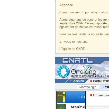
Annonce
Chers usagers du portail lexical d
Après vingt ans de bons et loyaux 
septembre 2026
. Celle-ci apporte
également de nouvelles ressources
Vous pouvez tester la nouvelle vers
En vous remerciant,
L'équipe du CNRTL
Accueil
Portail lexi
Morphologie
Lex
Entrez u
TLFi
Académie