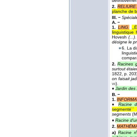
définitivemen
2.
RELIURE
.
planche de bo
III. −
Spécia
A. −
1.
LING.
,,
linguistique
Hovesh
(...
désigne le pr
6. La di
linguis
compara
2.
Racines 
surtout étai
1822
, p. 203
on faisait ja
).
vii
♦
Jardin des
B. −
1.
INFORMA
♦
Racine 
segmenté`` 
segments
(
M
♦
Racine d'u
2.
MATHÉMA
a)
Racine n