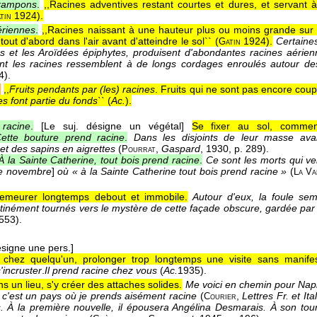
crampons
.
,,Racines adventives restant courtes et dures, et servant à
1924
).
tin
ériennes
.
,,Racines naissant à une hauteur plus ou moins grande sur 
out d'abord dans l'air avant d'atteindre le sol`` (
1924
).
Certaine
Gatin
s et les Aroïdées épiphytes, produisent d'abondantes racines aérien
ont les racines ressemblent à de longs cordages enroulés autour de
4).
.
,,
Fruits pendants par (les) racines
. Fruits qui ne sont pas encore coupé
es font partie du fonds``
(
Ac.
).
racine
.
[Le suj. désigne un végétal]
Se fixer au sol, commen
ette bouture prend racine
.
Dans les disjoints de leur masse avai
et des sapins en aigrettes
(
,
Gaspard
, 1930
, p. 289).
Pourrat
À la Sainte Catherine, tout bois prend racine
.
Ce sont les morts qui ve
e novembre
]
où « à la Sainte Catherine tout bois prend racine »
(
La Va
emeurer longtemps debout et immobile.
Autour d'eux, la foule semb
stinément tournés vers le mystère de cette façade obscure, gardée par 
 553).
ésigne une pers.]
er chez quelqu'un, prolonger trop longtemps une visite sans manifeste
s'incruster
.
Il prend racine chez vous
(
Ac.
1935
).
ns un lieu, s'y créer des attaches solides.
Me voici en chemin pour Naple
s c'est un pays où je prends aisément racine
(
,
Lettres Fr. et Ital
Courier
s. À la première nouvelle, il épousera Angélina Desmarais. À son tou