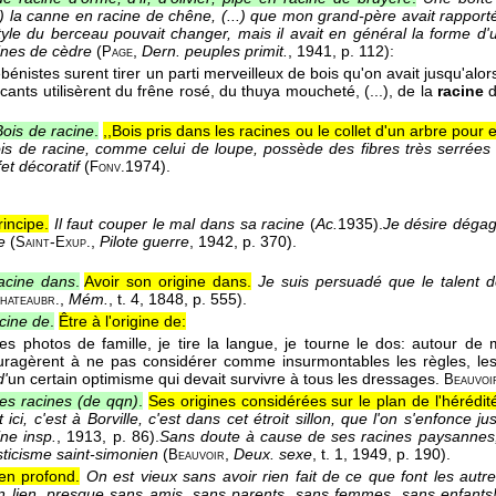
..) la canne en racine de chêne, (...) que mon grand-père avait rapport
tyle du berceau pouvait changer, mais il avait en général la forme d'un
cines de cèdre
(
,
Dern. peuples primit.
, 1941
, p. 112):
Page
bénistes surent tirer un parti merveilleux de bois qu'on avait jusqu'alors
icants utilisèrent du frêne rosé, du thuya moucheté, (...), de la
racine
d
Bois de racine
.
,,Bois pris dans les racines ou le collet d'un arbre pour 
is de racine, comme celui de loupe, possède des fibres très serrée
fet décoratif
(
1974
).
Fonv.
rincipe.
Il faut couper le mal dans sa racine
(
Ac.
1935
).
Je désire dégag
e
(
-
,
Pilote guerre
, 1942
, p. 370).
Saint
Exup.
racine dans
.
Avoir son origine dans.
Je suis persuadé que le talent 
,
Mém.
, t. 4
, 1848
, p. 555).
hateaubr.
acine de
.
Être à l'origine de:
les photos de famille, je tire la langue, je tourne le dos: autour de
ragèrent à ne pas considérer comme insurmontables les règles, les r
d'
un certain optimisme qui devait survivre à tous les dressages.
Beauvoi
es racines (de qqn)
.
Ses origines considérées sur le plan de l'hérédité
t ici, c'est à Borville, c'est dans cet étroit sillon, que l'on s'enfonce j
ine insp.
, 1913
, p. 86).
Sans doute à cause de ses racines paysannes,
sticisme saint-simonien
(
,
Deux. sexe
, t. 1
, 1949
, p. 190).
Beauvoir
ien profond.
On est vieux sans avoir rien fait de ce que font les aut
n lien, presque sans amis, sans parents, sans femmes, sans enfants