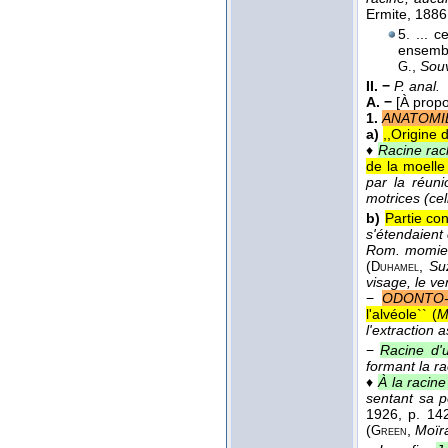
Ermite
, 1886
5. ... 
ensembl
,
Souv
G.
II. −
P. anal.
A. −
[À propo
1.
ANATOMI
a)
,,Origine 
♦
Racine rac
de la moelle 
par la réuni
motrices (cel
b)
Partie con
s'étendaient
Rom. momie
(
,
Su
Duhamel
visage, le v
−
ODONTO-
l'alvéole`` (
M
l'extraction 
−
Racine d'u
formant la ra
♦
À la racine
sentant sa p
1926
, p. 142
(
,
Moïr
Green