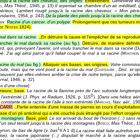
usqu'à la racine des cheveux, des ongles
.
Entièrement.
Geneviève éta
,
Mas Théot.
, 1945
, p. 13).
Il arpentait sa chambre d'un air méditatif
o
érieux; Lambert rougit jusqu'à la racine des cheveux: « Mon père! 
ndarins
, 1954
, p. 243).
De la plante des pieds jusqu'à la racine des ch
vx
.
Racine d'un cancer, d'un polype
.
Prolongement que ces tumeurs mor
pr.
1824
).
Nysten
mal dans sa racine
.
,,En détruire la cause et l'empêcher de se reproduir
ancher le mal dans/à sa racine
(au fig.).
Détruire, de manière définiti
rd, qui, prévoyant l'avenir, ont voulu trancher le mal dans sa racine
(
D
é: J'ai agi ainsi parce qu'il fallait couper le mal à sa racine
(
Montherl
racine du mal
(au fig.).
Attaquer ses bases, ses origines.
Votre commiss
doute, mais qui ne vont point à la racine du mal
(
,
Disc. et op
Chateaubr.
euvent par elles-mêmes arrêter la crise de notre temps, parce qu'elle
rnal
, 1946
, p. 32).
os d'une chose]
érieure, base.
La racine de la flamme près de l'arc subsiste longtemps
D
 l'extrémité
(
J. Phys. et Radium
, 1926, p. 115
). [
Dans une hélice aér
constante de la racine de l'aile à son extrémité
(
,
Nav. aér.
, 19
Marchis
 CARR.
,,Partie enterrée d'une masse de pierres en cours d'exploitation
Base d'un pli anticlinal qui a été couché puis étranglé par l'effort orogéni
s montagnes
.
Base, pied.
Le sol arrivait du bout de l'horizon (...) sans 
 d'un seul tenant jusqu'à la racine des montagnes
(
,
Mas Théot.
, 1
Bosco
1
ynon. de
bas de ligne
(v.
bas
II A 1 d).
La racine était faite autrefois e
ise
); la
racine japonaise
(...) disputait le marché à la
racine angla