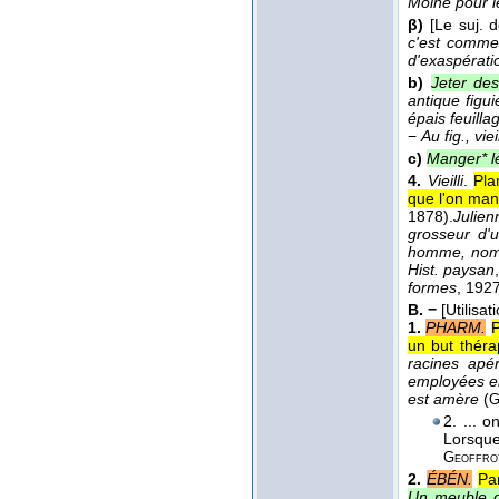
Moine pour l
β)
[Le suj. 
c'est commen
d'exaspératio
b)
Jeter des
antique figui
épais feuilla
−
Au fig., vieil
c)
Manger* le
4.
Vieilli
.
Pla
que l'on man
1878
).
Julien
grosseur d'u
homme, nomm
Hist. paysan
formes
, 192
B. −
[Utilisa
1.
PHARM.
P
un but théra
racines apé
employées en
est amère
(
G
2. ... 
Lorsque
Geoffro
2.
ÉBÉN.
Par
Un meuble de