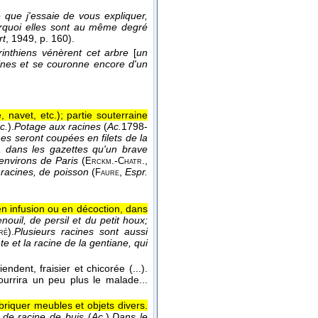
 que j'essaie de vous expliquer,
ourquoi elles sont au même degré
rt
, 1949
, p. 160).
inthiens vénèrent cet arbre
[
un
acines et se couronne encore d'un
, navet, etc.); partie souterraine
c.
).
Potage aux racines
(
Ac.
1798-
es seront coupées en filets de la
a dans les gazettes qu'un brave
environs de Paris
(
-
,
Erckm.
Chatr.
e racines, de poisson
(
,
Espr.
Faure
 en infusion ou en décoction, dans
ouil, de persil et du petit houx;
).
Plusieurs racines sont aussi
ré
 et la racine de la gentiane, qui
endent, fraisier et chicorée (...).
urrira un peu plus le malade...
briquer meubles et objets divers.
 de racine de buis
(
Ac.
).
Dans le