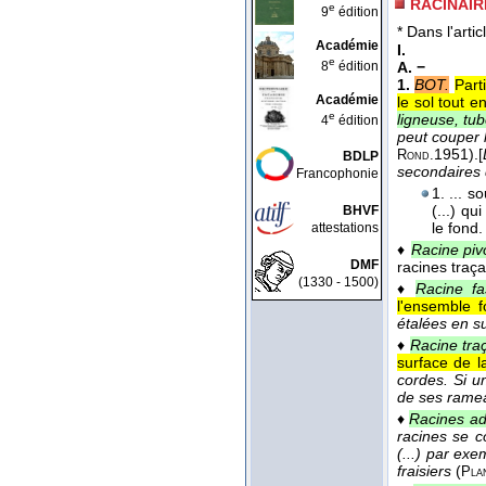
RACINAIR
e
9
édition
* Dans l'artic
Académie
I.
e
8
édition
A. −
1.
BOT.
Part
Académie
le sol tout 
e
ligneuse, tub
4
édition
peut couper l
1951
).
[
Rond.
BDLP
secondaires d
Francophonie
1. ... s
(...) qu
BHVF
le fond
attestations
♦
Racine piv
DMF
racines traç
(1330 - 1500)
♦
Racine fa
l'ensemble 
étalées en s
♦
Racine tra
surface de la
cordes. Si u
de ses rameau
♦
Racines ad
racines se c
(...) par exe
fraisiers
(
Pla