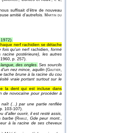
l nous suffisait d'être de nouveau
euse amitié d'autrefois.
Martin du
3 1972
).
chaque nerf rachidien se détache
 fois qu'un
nerf rachidien,
formé
 racine postérieure), les autres
 1960
, p. 257).
 langue, des ongles
.
Ses sourcils
 d'un nez mince, aquilin
(
,
Gautier
e tache brune à la racine du cou
ité vraie portant surtout sur le
de la dent qui est incluse dans
tion de novocaïne pour procéder à
 naît (...) par une partie renflée
pp. 103-107).
 d'aller ouvrir, il est resté assis,
a barbe
(
,
Gde peur mont.
,
Ramuz
sueur à la racine de ses cheveux