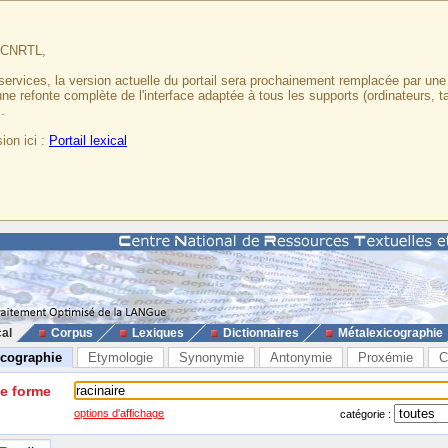
u CNRTL,
services, la version actuelle du portail sera prochainement remplacée par un
 une refonte complète de l'interface adaptée à tous les supports (ordinateurs, t
.
ion ici :
Portail lexical
cal
Corpus
Lexiques
Dictionnaires
Métalexicographie
icographie
Etymologie
Synonymie
Antonymie
Proxémie
C
ne forme
options d'affichage
catégorie :