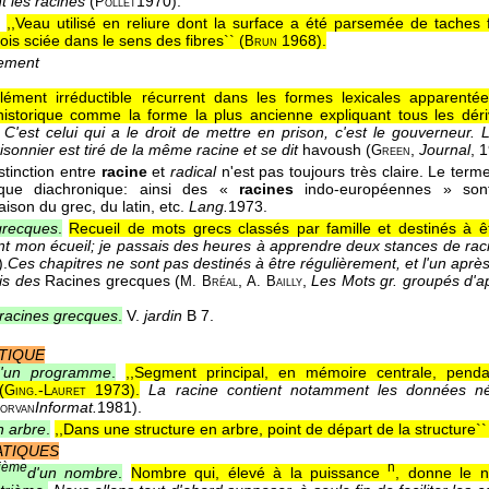
t les racines
(
1970
).
Pollet
,,Veau utilisé en reliure dont la surface a été parsemée de taches 
is sciée dans le sens des fibres`` (
1968
).
Brun
lement
Élément irréductible récurrent dans les formes lexicales apparent
 historique comme la forme la plus ancienne expliquant tous les dériv
). C'est celui qui a le droit de mettre en prison, c'est le gouverneu
isonnier est tiré de la même racine et se dit
havoush (
,
Journal
, 
Green
stinction entre
racine
et
radical
n'est pas toujours très claire. Le ter
tique diachronique: ainsi des «
racines
indo-européennes » sont 
ison du grec, du latin, etc.
Lang.
1973
.
grecques
.
Recueil de mots grecs classés par famille et destinés à ê
ent mon écueil; je passais des heures à apprendre deux stances de ra
).
Ces chapitres ne sont pas destinés à être régulièrement, et l'un aprè
dis des
Racines grecques (
,
,
Les Mots gr. groupés d'ap
M. Bréal
A. Bailly
 racines grecques
.
V.
jardin
B 7.
TIQUE
d'un programme
.
,,Segment principal, en mémoire centrale, pend
(
-
1973
).
La racine contient notamment les données né
Ging.
Lauret
Informat.
1981
).
orvan
n arbre
.
,,Dans une structure en arbre, point de départ de la structure``
TIQUES
ième
n
d'un nombre
.
Nombre qui, élevé à la puissance
, donne le 