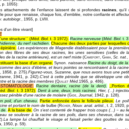
, p. 1055):
ces attachements de l'enfance laissent de si profondes
racines
, qu'i
e pour que renaisse, chaque fois, d'emblée, notre confiante et affectu
. autobiogr.
, 1955
, p. LVIII.
s d'un être vivant]
E
d'une structure`` (
Méd. Biol.
t. 3 1972
).
Racine nerveuse
(
Méd. Biol.
t. 
hidienne, du nerf rachidien
.
Chacune des deux parties par lesquelles 
épinière.
Les expériences de Magendie établissaient pour la première
on des fibres de ses deux racines, les unes sensitives (celles de la
les de la racine antérieure), est un nerf mixte
(
,
,
Sc. nat.
,
Camefort
Gama
stituant la base d'un organe.
Synon.
naissance
.
Racine du doigt, de la
 comme des arcs d'ébène, et leurs pointes se rencontraient à la racine
, 1858
, p. 275).
Figurez-vous, Suzanne, que nous avons tous une petit
zanne
, 1941
, p. 242).
C'est à cette période que se développe une obés
entre et la racine des membres
(
Méd.
1965
, p. 486).
Quillet
STOMATOLOGIE
.
Racine dentaire, racine (de la dent)
.
,,Portion 
éd. Biol.
t. 3 1972
).
Dent à une, deux, trois racines
.
Hier, (...) injec
assez pénible d'une racine de molaire
(
,
Journal
, 1942
, p. 128).
Gide
n poil, d'un cheveu
.
Partie enfoncée dans le follicule pileux.
Le poil
cine et portant le nom de
bulbe (
,
Nouv. anat. artist.
, t. 2
, 1920
, 
Richer
 de
.
À la base de.
On s'est contenté de frapper trois coups (...) − au lieu
eau se soulever à la racine de ses poils, dans ses cheveux, dans s
).
La lampe lui chauffait le visage et faisait perler des gouttes de 
a
, 1950
, p. 59).