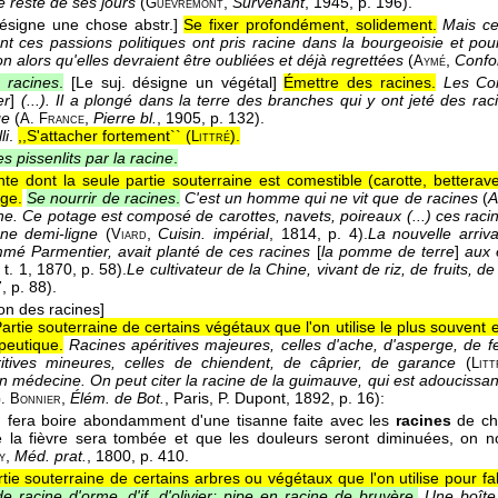
e reste de ses jours
(
,
Survenant
, 1945
, p. 196).
Guèvremont
désigne une chose abstr.]
Se fixer profondément, solidement.
Mais ce
t ces passions politiques ont pris racine dans la bourgeoisie et p
n alors qu'elles devraient être oubliées et déjà regrettées
(
,
Confo
Aymé
 racines
.
[Le suj. désigne un végétal]
Émettre des racines.
Les Cor
er
]
(...). Il a plongé dans la terre des branches qui y ont jeté des r
ge
(
,
Pierre bl.
, 1905
, p. 132).
A. France
li
.
,,S'attacher fortement`` (
).
Littré
s pissenlits par la racine
.
nte dont la seule partie souterraine est comestible (carotte, betterave
ge.
Se nourrir de racines
.
C'est un homme qui ne vit que de racines
(
A
ne. Ce potage est composé de carottes, navets, poireaux (...) ces racin
ne demi-ligne
(
,
Cuisin. impérial
, 1814
, p. 4).
La nouvelle arriv
Viard
é Parmentier, avait planté de ces racines
[
la pomme de terre
]
aux 
, t. 1
, 1870
, p. 58).
Le cultivateur de la Chine, vivant de riz, de fruits, d
7
, p. 88).
tion des racines]
artie souterraine de certains végétaux que l'on utilise le plus souvent
peutique.
Racines apéritives majeures, celles d'ache, d'asperge, de fen
ritives mineures, celles de chiendent, de câprier, de garance
(
Litt
 médecine. On peut citer la racine de la guimauve, qui est adoucissante
,
Élém. de Bot.
, Paris, P. Dupont
, 1892
, p. 16):
. Bonnier
on fera boire abondamment d'une tisanne faite avec les
racines
de chi
 la fièvre sera tombée et que les douleurs seront diminuées, on no
,
Méd. prat.
, 1800
, p. 410.
y
tie souterraine de certains arbres ou végétaux que l'on utilise pour fa
 racine d'orme, d'if, d'olivier; pipe en racine de bruyère
.
Une boîte