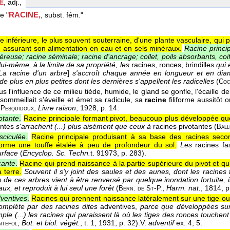
E
, adj.,
RACINE,
le "
, subst. fém."
ie inférieure, le plus souvent souterraine, d'une plante vasculaire, qui 
en assurant son alimentation en eau et en sels minéraux.
Racine princi
éreuse; racine séminale; racine d'ancrage; collet, poils absorbants, coi
ui-même, à la limite de sa propriété, les
racines, ronces, brindilles
qui 
La racine d'un arbre
]
s'accroît chaque année en longueur et en diam
e plus en plus petites dont les dernières s'appellent les radicelles
(
Coc
ous l'influence de ce milieu tiède, humide, le gland se gonfle, l'écaille d
i sommeillait s'éveille et émet sa radicule, sa
racine
filiforme aussitôt 
.
,
Livre raison
, 1928
, p. 14.
Pesquidoux
otante
.
Racine principale formant pivot, beaucoup plus développée que
antes
s'arrachent (...) plus aisément que ceux à
racines pivotantes (
Ball
sciculée
.
Racine principale produisant à sa base des racines seco
forme une touffe étalée à peu de profondeur du sol.
Les
racines fa
urface
(
Encyclop. Sc. Techn.
t. 9
1973
, p. 283).
çante
.
Racine qui prend naissance à la partie supérieure du pivot et qu
 terre.
Souvent il s'y joint des saules et des aunes, dont les racine
n de ces arbres vient à être renversé par quelque inondation fortuite,
x, et reproduit à lui seul une forêt
(
-
,
Harm. nat.
, 1814
, 
Bern. de St
P.
ventives
.
Racines qui prennent naissance latéralement sur une tige ou
omplète par des racines dites
adventives,
parce que développées sur 
mple (...) les racines qui paraissent là où les tiges des ronces touche
,
Bot. et biol. végét.
, t. 1
, 1931
, p. 32).
V.
adventif
ex. 4, 5.
ntefol