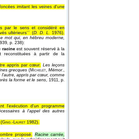
foncées imitant les veines d'une
ées par le sens et considéré en
és ultérieurs`` (
D. D. L.
1976
).
r. Le mot qui, en hébreu moderne,
1939
, p. 238):
me
racine
est souvent réservé à la
reconstituées à partir de la
tre appris par cœur.
Les leçons
cines grecques
(
,
Mémor.
,
Michelet
s l'autre, appris par cœur, comme
rès la forme et le sens
, 1911
, p.
ant l'exécution d'un programme
cessaires à l'appel des autres
 (
-
1982
).
Ging.
Lauret
nombre proposé.
Racine carrée,