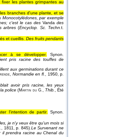
 fixer les plantes grimpantes au
les branches d'une plante, et se
s Monocotylédones, par exemple
nes; c'est le cas des
Vanda
des
s arbres
(
Encyclop. Sc. Techn.
t.
s et cueillis.
Des fruits pendants
cer à se développer.
Synon.
ent pris racine des touffes de
illent aux germinations durant ce
,
Normandie en fl.
, 1950
, p.
rende
lait avoir pris racine, les yeux
la police
(
,
Thib.
, Été
Martin du G.
r l'intention de partir.
Synon.
s, je n'y veux être qu'un mois si
.
, 1811
, p. 845).
Le Survenant ne
r il prendra racine au Chenal du