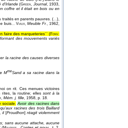
é d'Irlande
(
,
Journal
, 1933
,
Green
 coffre et il était en bois ou en
 traités en parents pauvres. (...),
e buis...
,
Meuble Fr.
, 1962
,
Viaux
en faire des marqueteries`` (
Fonv.
s formant des mouvements variés
er la racine des causes diverses
me
de M
Sand a sa racine dans la
 moi on rit. Ces menues victoires
ites, la routine; elles
sont à la
,
Mém. j. fille
, 1958
, p. 18.
r
 sociale.
Avoir des racines dans
usqu'aux racines des trois Baillard
 il
[
Proudhon
]
réagit violemment
res; sans aucune attache, aucune
!
(
,
Contes et nouv.
, t. 2,
Maupass.