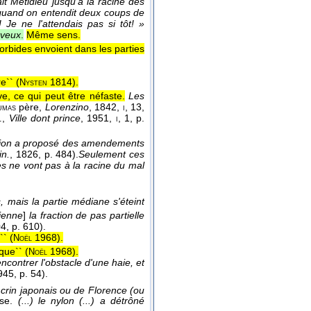
it Métidieu jusqu'à la racine des
, quand on entendit deux coups de
Je ne l'attendais pas si tôt! »
eveux
.
Même sens.
bides envoient dans les parties
e`` (
1814
).
Nysten
ve, ce qui peut être néfaste.
Les
père
,
Lorenzino
, 1842
,
, 13,
umas
i
,
Ville dont prince
, 1951
,
, 1, p.
.
i
ion a proposé des amendements
in.
, 1826
, p. 484).
Seulement ces
s ne vont pas à la racine du mal
, mais la partie médiane s'éteint
ienne
]
la fraction de pas partielle
04
, p. 610).
`` (
1968
).
Noël
que`` (
1968
).
Noël
rencontrer l'obstacle d'une haie, et
945
, p. 54).
n crin japonais ou de Florence (ou
ise.
(...) le nylon (...) a détrôné