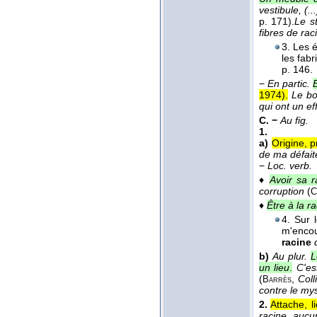
vestibule, (.
p. 171).
Le s
fibres de ra
3. Les é
les fabr
p. 146.
−
En partic.
1974
).
Le bo
qui ont un ef
C. −
Au fig.
1.
a)
Origine, p
de ma défait
−
Loc. verb.
♦
Avoir sa 
corruption
(
C
♦
Être à la r
4. Sur 
m'encou
racine
b)
Au plur.
L
un lieu
.
C'es
(
,
Coll
Barrès
contre le my
2.
Attache, l
racine, aucu