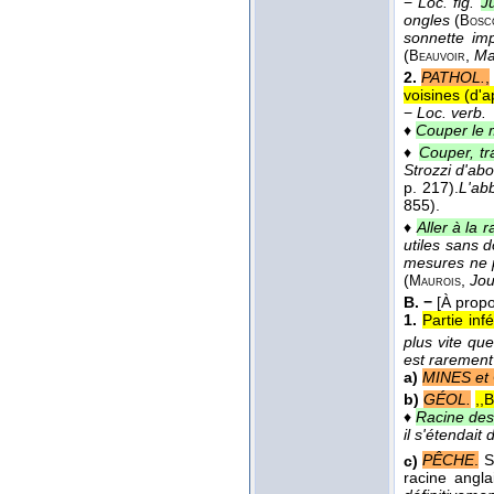
−
Loc. fig.
J
ongles
(
Bosc
sonnette imp
(
,
Ma
Beauvoir
2.
PATHOL.
,
voisines (
d'a
−
Loc. verb.
♦
Couper le 
♦
Couper, tr
Strozzi d'abo
p. 217).
L'abb
855).
♦
Aller à la 
utiles sans 
mesures ne p
(
,
Jou
Maurois
B. −
[À prop
1.
Partie inf
plus vite que
est rarement 
a)
MINES et
b)
GÉOL.
,,
♦
Racine de
il s'étendait
c)
PÊCHE
.
S
racine angla