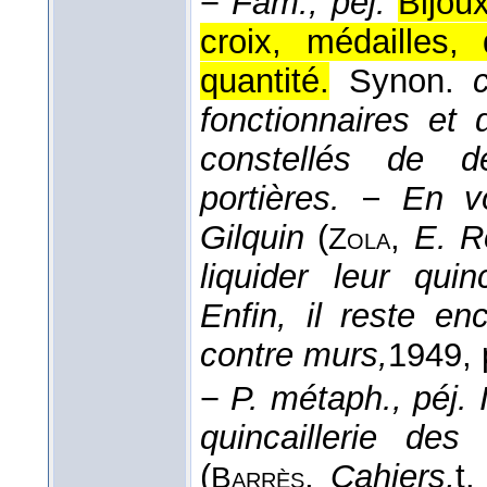
−
Fam., péj.
Bijou
croix, médailles,
quantité.
Synon.
fonctionnaires et d
constellés de d
portières. − En v
Gilquin
(
,
E. R
Zola
liquider leur quin
Enfin, il reste e
contre murs,
1949
,
−
P. métaph., péj.
quincaillerie des
(
,
Cahiers,
t.
Barrès