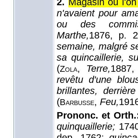
2.
Magasin où l'on
n'avaient pour ama
ou des commis 
Marthe,
1876
, p. 2
semaine, malgré s
sa quincaillerie, 
(
,
Terre,
1887
,
Zola
revêtu d'une blou
brillantes, derrièr
(
,
Feu,
191
Barbusse
Prononc. et Orth.
quinquaillerie;
174
dep. 1762:
quinca