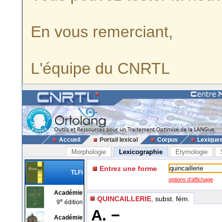
En vous remerciant,
L'équipe du CNRTL
Accueil
Portail lexical
Corpus
Lexique
Morphologie
Lexicographie
Etymologie
Entrez une forme
TLFi
options d'affichage
Académie
QUINCAILLERIE
, subst. fém.
e
9
édition
A. −
Académie