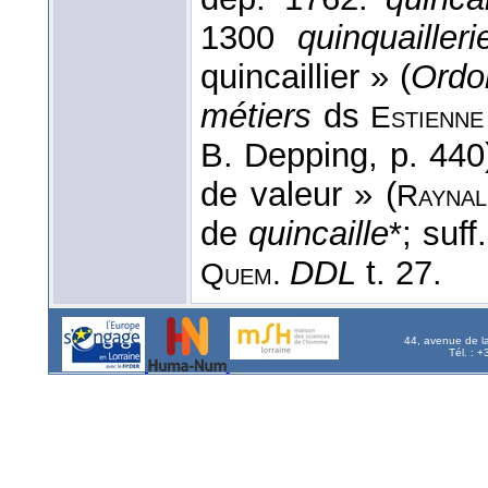
1300
quinquailleri
quincaillier » (
Ordo
métiers
ds
Estienne
B. Depping, p. 440
de valeur » (
Raynal
de
quincaille
*; suff
DDL
t. 27.
Quem.
44, avenue de l
Tél. : 