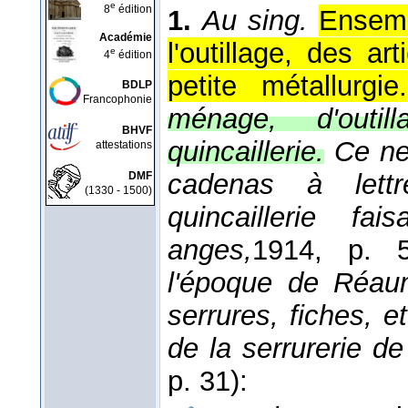
e
8
édition
1.
Au sing.
Ensemb
Académie
l'outillage, des a
e
4
édition
petite métallurgie.
BDLP
Francophonie
ménage, d'outi
BHVF
quincaillerie.
Ce ne
attestations
cadenas à lettr
DMF
(1330 - 1500)
quincaillerie fai
anges,
1914
, p. 5
l'époque de Réaum
serrures, fiches, et
de la serrurerie d
p. 31):