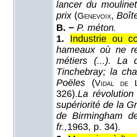
lancer du mouline
prix
(
,
Boît
Genevoix
B. −
P. méton.
1.
Industrie ou 
hameaux où ne ret
métiers (...). La 
Tinchebray; la cha
Poëles
(
Vidal de 
326).
La révolution 
supériorité de la Gr
de Birmingham de
fr.,
1963
, p. 34).