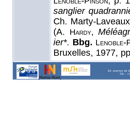
-
, p. 
Lenoble
Pinson
sanglier quadranni
Ch. Marty-Laveaux,
(A.
,
Méléag
Hardy
ier*
.
Bbg.
-
Lenoble
Bruxelles, 1977, p
44, avenue de l
Tél. : 