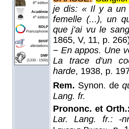
e
8
édition
je dis: « Il y a u
Académie
femelle (...), un q
e
4
édition
que j'ai vu le sang
BDLP
Francophonie
1865
, V, 11, p. 266
BHVF
attestations
−
En appos.
Une vo
DMF
La trace d'un co
(1330 - 1500)
harde
, 1938
, p. 197
Rem.
Synon. de
q
Lang. fr.
Prononc. et Orth.
Lar. Lang. fr.: -n