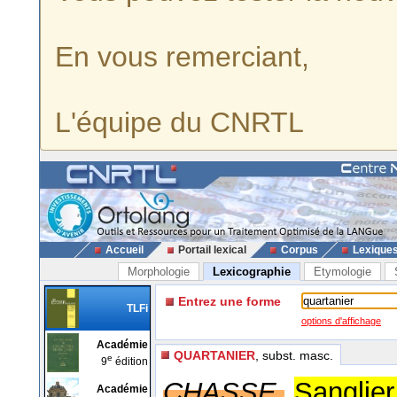
En vous remerciant,
L'équipe du CNRTL
Accueil
Portail lexical
Corpus
Lexique
Morphologie
Lexicographie
Etymologie
Entrez une forme
TLFi
options d'affichage
Académie
QUARTANIER
, subst. masc.
e
9
édition
CHASSE.
Sanglier
Académie