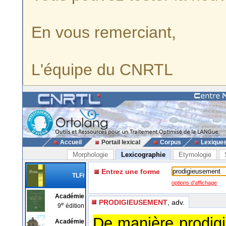
En vous remerciant,
L'équipe du CNRTL
Accueil
Portail lexical
Corpus
Lexique
Morphologie
Lexicographie
Etymologie
Entrez une forme
TLFi
options d'affichage
Académie
PRODIGIEUSEMENT
, adv.
e
9
édition
De manière prodigi
Académie