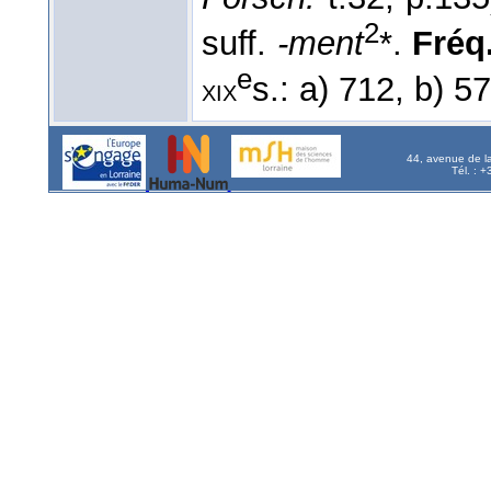
2
suff.
-ment
*.
Fréq.
e
s.: a) 712, b) 5
xix
44, avenue de l
Tél. : 