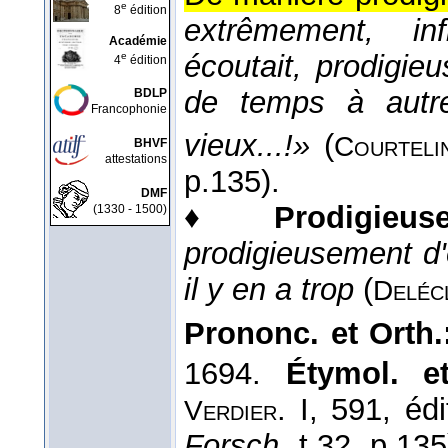
e
8
édition
extrêmement, infi
Académie
écoutait, prodigie
e
4
édition
de temps à autr
BDLP
Francophonie
vieux...!»
(
Courteli
BHVF
attestations
p.135).
DMF
♦
Prodigieu
(1330 - 1500)
prodigieusement d'
il y en a trop
(
Deléc
Prononc. et Orth.
1694.
Étymol. et
. I, 591, éd
Verdier
Forsch.
t.32, p.135