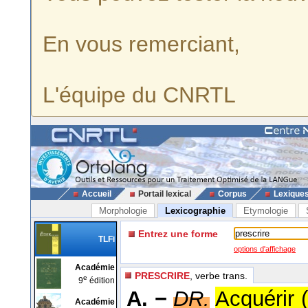
En vous remerciant,
L'équipe du CNRTL
Accueil
Portail lexical
Corpus
Lexique
Morphologie
Lexicographie
Etymologie
Entrez une forme
TLFi
options d'affichage
Académie
PRESCRIRE
, verbe trans.
e
9
édition
A. −
DR.
Acquérir (
Académie