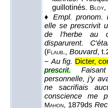
guillotinés.
Bloy
♦
Empl. pronom. ré
elle se prescrivit u
de l'herbe au ch
disparurent. C'é
(
,
Bouvard
, t.
Flaub.
−
Au fig.
Dicter, c
prescrit.
Faisan
personnelle, j'y a
ne sacrifiais au
conscience me pre
, 1879
ds
Rec.
Mahon