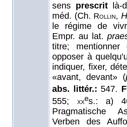
sens
prescrit
là-d
méd. (Ch.
,
H
Rollin
le régime de viv
Empr. au lat.
praes
titre; mentionner
opposer à quelqu'u
indiquer, fixer, dé
«avant, devant» (
abs. littér.:
547.
F
e
555;
s.: a) 
xx
Pragmatische As
Verben des Auffo