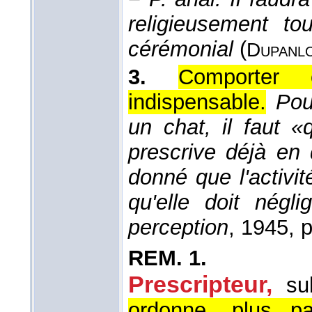
religieusement to
cérémonial
(
Dupanl
3.
Comporter 
indispensable.
Pou
un chat, il faut «
prescrive déjà en
donné que l'activit
qu'elle doit négli
perception
, 1945
, 
REM.
1.
Prescripteur,
su
ordonne, plus pa