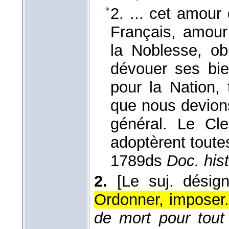
2. ... cet amour
Français, amour
la Noblesse, ob
dévouer ses bie
pour la Nation,
que nous devions
général. Le Cle
adoptèrent toute
1789
ds
Doc. his
2.
[Le suj. désig
Ordonner, imposer
de mort pour tout