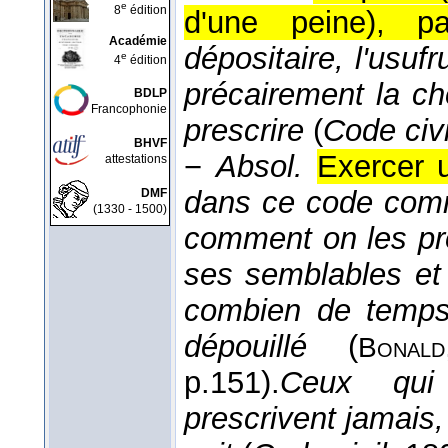
e
8
édition
d'une peine), par
Académie
dépositaire, l'usufr
e
4
édition
précairement la ch
BDLP
Francophonie
prescrire
(
Code civi
BHVF
−
Absol.
Exercer u
attestations
dans ce code com
DMF
(1330 - 1500)
comment on les pr
ses semblables et
combien de temps 
dépouillé
(
Bonald
p.151).
Ceux qui
prescrivent jamais