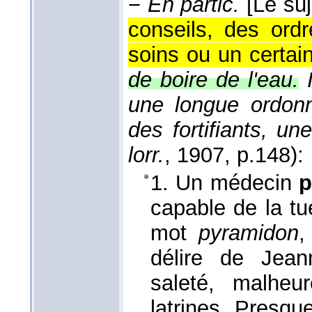
−
En partic.
[Le su
conseils, des or
soins ou un certain
de boire de l'eau.
une longue ordonn
des fortifiants, un
lorr.
, 1907
, p.148):
1. Un médecin
p
capable de la tu
mot
pyramidon
,
délire de Jean
saleté, malheu
latrines. Presqu