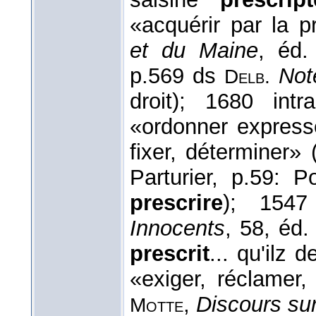
«acquérir par la pr
et du Maine
, éd.
p.569 ds
Not
Delb.
droit); 1680 intr
«ordonner express
fixer, déterminer»
Parturier, p.59: 
prescrire
); 154
Innocents
, 58, éd
prescrit
... qu'ilz
«exiger, réclamer
,
Discours sur
Motte