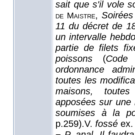
sait que s'il vole 
,
Soirées
de Maistre
11 du décret de 18
un intervalle hebd
partie de filets f
poissons
(
Code 
ordonnance admin
toutes les modific
maisons, toutes 
apposées sur une b
soumises à la po
p.259).
V.
fossé
ex.
−
P. anal.
Il faudr