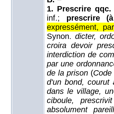
1.
Prescrire qqc.
inf.;
prescrire (
expressément, par
Synon.
dicter, ord
croira devoir pres
interdiction de com
par une ordonnance 
de la prison
(
Code i
d'un bond, courut 
dans le village, u
ciboule, prescriv
absolument pareil