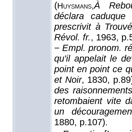
(
À Rebo
Huysmans,
déclara caduque 
prescrivit à Trouv
Révol. fr.
, 1963
, p.
−
Empl. pronom. réfl
qu'il appelait le 
point en point ce qu'
et Noir
, 1830
, p.89
des raisonnements,
retombaient vite 
un découragemen
1880
, p.107).