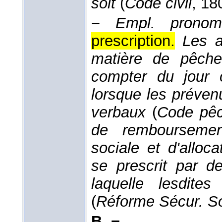
soit
(
Code civil
, 18
−
Empl. pronom.
prescription.
Les a
matière de pêche
compter du jour o
lorsque les préven
verbaux
(
Code pêc
de remboursemen
sociale et d'alloc
se prescrit par 
laquelle lesdites
(
Réforme Sécur. S
B. −