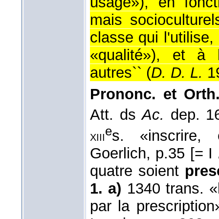
usage»), en fonct
mais socioculturel
classe qui l'utilis
«qualité»), et à
autres`` (
D. D. L.
1
Prononc. et Orth.
Att. ds
Ac.
dep. 1
e
s. «inscrire, 
xiii
Goerlich, p.35 [= I
quatre soient
pres
1. a)
1340 trans. «l
par la prescriptio