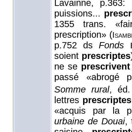
Lavainne, p.363:
puissions...
prescr
1355 trans. «fai
prescription» (
Isamb
p.752 ds
Fonds
soient
prescriptes
ne se
prescrivent
passé «abrogé pa
Somme rural
, éd.
lettres
prescriptes
«acquis par la p
urbaine de Douai
,
saisine
prescript