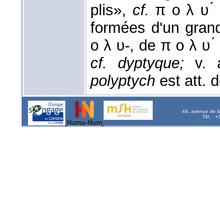
plis»,
cf.
π ο λ υ ́ 
formées d'un gran
ο λ υ-, de π ο λ υ ́
cf. dyptyque;
v. 
polyptych
est att. 
44, avenue de l
Tél. : 