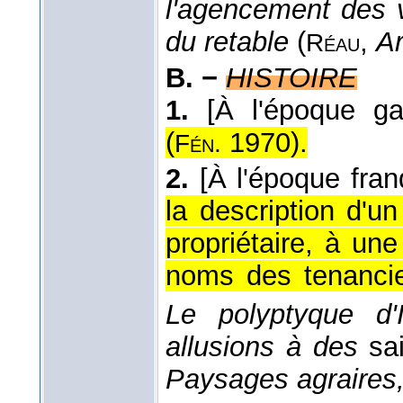
l'agencement des v
du retable
(
,
Ar
Réau
B. −
HISTOIRE
1.
[À l'époque ga
(
1970
).
Fén.
2.
[À l'époque fran
la description d'
propriétaire, à un
noms des tenancier
Le polyptyque d'
allusions à des
sa
Paysages agraires