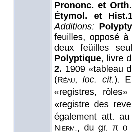
Prononc. et Orth.
Étymol. et Hist.1
Additions:
Polypty
feuilles, opposé à 
deux feüilles se
Polyptique
, livre
2.
1909 «tableau d'a
(
,
loc. cit.
). E
Réau
«registres, rôles
«registre des rev
également att. au
, du gr. π ο
Nierm.