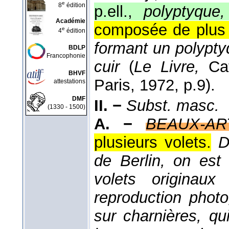
e
8
édition
p.ell.,
polyptyque,
Académie
composée de plus 
e
4
édition
formant un polypty
BDLP
Francophonie
cuir
(
Le Livre,
Cata
BHVF
Paris
, 1972
, p.9).
attestations
DMF
II. −
Subst. masc.
(1330 - 1500)
A. −
BEAUX-AR
plusieurs volets.
D
de Berlin, on est
volets originau
reproduction phot
sur charnières, q