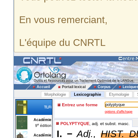
En vous remerciant,
L'équipe du CNRTL
Accueil
Portail lexical
Corpus
Lexique
Morphologie
Lexicographie
Etymologie
Entrez une forme
TLFi
options d'affichage
Académie
POLYPTYQUE
, adj. et subst. masc.
e
9
édition
I. −
Adj.,
HIST. D
Académie