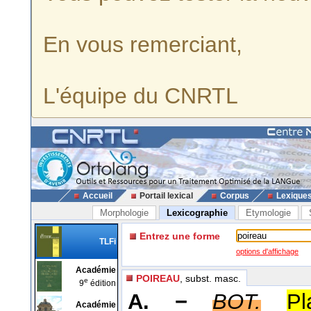
En vous remerciant,
L'équipe du CNRTL
Accueil
Portail lexical
Corpus
Lexique
Morphologie
Lexicographie
Etymologie
Entrez une forme
TLFi
options d'affichage
Académie
POIREAU
, subst. masc.
e
9
édition
A. −
BOT.
Pl
Académie