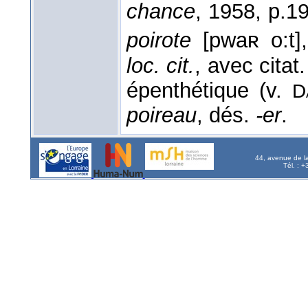
chance
, 1958
, p.19
poirote
[pwaʀ ο:t],
loc. cit.
, avec citat
épenthétique (v.
D
poireau
, dés.
-er
.
44, avenue de l
Tél. : 