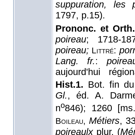
suppuration, les 
1797
, p.15).
Prononc. et Orth.
poireau
; 1718-1
poireau;
:
por
Littré
Lang. fr.
:
poirea
aujourd'hui régio
Hist.1.
Bot. fin d
Gl.
, éd. A. Darme
o
n
846); 1260 [ms
Métiers
, 3
Boileau,
poireaulx
plur. (
Mén