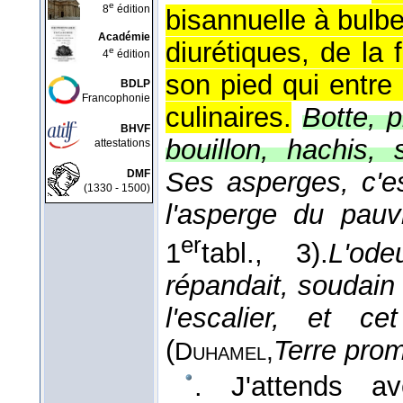
e
8
édition
bisannuelle à bulbe
Académie
diurétiques, de la 
e
4
édition
son pied qui entr
BDLP
Francophonie
culinaires.
Botte, p
BHVF
bouillon, hachis,
attestations
Ses asperges, c'es
DMF
(1330 - 1500)
l'asperge du pauv
er
1
tabl., 3).
L'od
répandait, soudain
l'escalier, et c
(
Terre pro
Duhamel,
. J'attends a