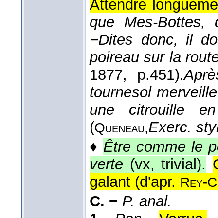
Attendre longueme
que Mes-Bottes, q
−Dites donc, il doi
poireau sur la rout
1877
, p.451).
Aprè
tournesol merveill
une citrouille 
(
Exerc. sty
Queneau,
♦
Être comme le po
verte
(vx, trivial).
galant (
d'apr.
-
Rey
C
C. −
P. anal.