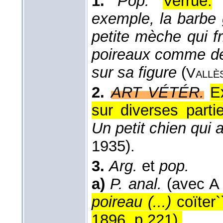
1.
Pop.
Verrue.
exemple, la barbe 
petite mèche qui fr
poireaux comme des g
sur sa figure
(
Vallè
2.
ART VÉTÉR.
E
sur diverses part
Un petit chien qui 
1935
).
3.
Arg.
et
pop.
a)
P. anal.
(avec 
poireau (...)
coïter`
1896, p.221
).