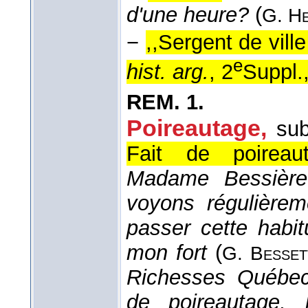
d'une heure?
(
G. H
−
,,Sergent de ville
e
hist. arg.
, 2
Suppl.
REM.
1.
Poireautage,
sub
Fait de poireau
Madame Bessière 
voyons régulièreme
passer cette habit
mon fort
(
G. Besset
Richesses Québe
de poireautage,