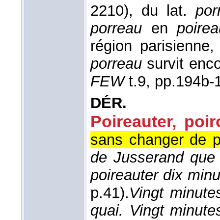
2210), du lat.
por
porreau
en
poirea
région parisienne,
porreau
survit enco
FEW
t.9, pp.194b-
DÉR.
Poireauter, poiro
sans changer de pl
de Jusserand que 
poireauter dix min
p.41).
Vingt minutes
quai. Vingt minute