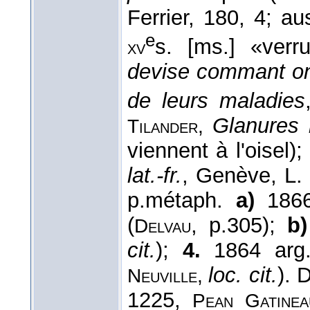
Ferrier, 180, 4; a
e
s. [ms.] «ver
xv
devise commant on 
de leurs maladies
Glanures 
Tilander,
viennent à l'oisel);
lat.-fr.
, Genève, L.
p.métaph.
a)
186
(
, p.305);
b)
Delvau
cit.
);
4.
1864 ar
loc. cit.
). 
Neuville,
1225,
Pean Gatine