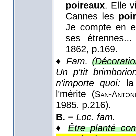
poireaux
. Elle v
Cannes les
poi
Je compte en en
ses étrennes..
1862
, p.169.
♦
Fam.
(Décoratio
Un p'tit brimbori
n'importe quoi:
la
l'mérite (
-
San
Antoni
1985
, p.216).
B. −
Loc. fam.
♦
Être planté com