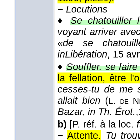
−
Locutions
♦
Se chatouiller 
voyant arriver avec
«de se chatouill
in
Libération
, 15 av
♦
Souffler, se faire
la fellation, être l'
cesses-tu de me so
allait bien
(
L. de Ne
Bazar, in Th. Érot.
,
b)
[P. réf. à la loc.
−
Attente.
Tu trou