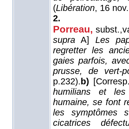
(
Libération
, 16 nov
2.
Porreau,
subst.,
v
supra
A]
Les pap
regretter les anc
gaies parfois, ave
prusse, de vert-p
p.232).
b)
[Corres
humilians et les
humaine, se font r
les symptômes su
cicatrices défec