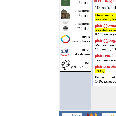
PLEIN(-)J
e
9
édition
* Dans l'artic
Académie
Élém. entrant
e
8
édition
un subst.; le
Académie
plein(-)
empl
e
4
édition
population ac
97 % de la po
BDLP
plein(-)
jeu
(
Francophonie
plein-jeu de
Orchestr.
, 1
BHVF
attestations
plein-
vent
,
ces vieux to
DMF
pleine-
croix
(1330 - 1500)
1890
).
Prononc. et
Orth. Lexicog