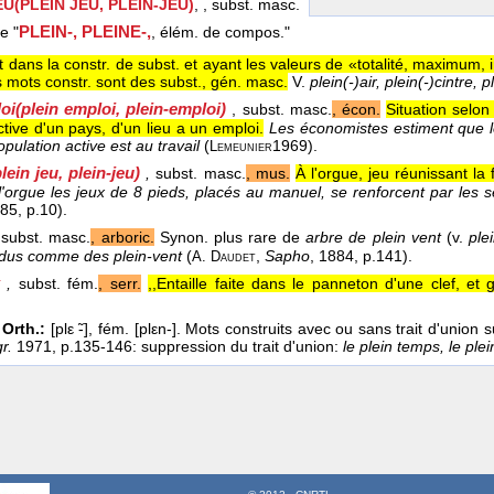
EU(PLEIN JEU, PLEIN-JEU)
, , subst. masc.
PLEIN-, PLEINE-,
le "
, élém. de compos."
 dans la constr. de subst. et ayant les valeurs de «totalité, maximum, in
s mots constr. sont des subst., gén. masc.
V.
plein(-)air, plein(-)cintre, 
oi
(plein emploi, plein-emploi)
, subst. masc.
, écon.
Situation selon 
tive d'un pays, d'un lieu a un emploi.
Les économistes estiment que le
pulation active est au travail
(
1969
).
Lemeunier
plein jeu, plein-jeu)
,
subst. masc.
, mus.
À l'orgue, jeu réunissant la 
 l'orgue les jeux de 8 pieds, placés au manuel, se renforcent par les 
885
, p.10).
subst. masc.
, arboric.
Synon. plus rare de
arbre de plein vent
(v.
ple
rdus comme des plein-vent
(
,
Sapho
, 1884
, p.141).
A. Daudet
,
subst. fém.
, serr.
,,Entaille faite dans le panneton d'une clef, et g
 Orth.:
[plε ̃-], fém. [plεn-]. Mots construits avec ou sans trait d'union 
r.
1971, p.135-146: suppression du trait d'union:
le plein
temps, le plei