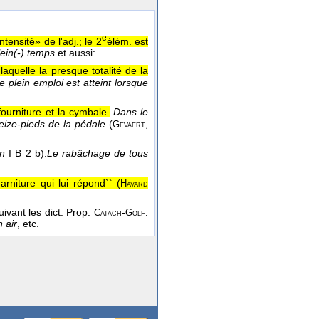
e
tensité» de l'adj.; le 2
élém. est
plein(-) temps
et aussi:
laquelle la presque totalité de la
 plein emploi est atteint lorsque
fourniture et la cymbale.
Dans le
seize-pieds de la pédale
(
,
Gevaert
in
I B 2 b).
Le rabâchage de tous
arniture qui lui répond`` (
Havard
suivant les dict. Prop.
-
Catach
Golf.
n air
, etc.