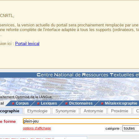
u CNRTL,
services, la version actuelle du portail sera prochainement remplacée par un
 une refonte complète de l'interface adaptée à tous les supports (ordinateurs, t
.
ion ici :
Portail lexical
cal
Corpus
Lexiques
Dictionnaires
Métalexicographie
icographie
Etymologie
Synonymie
Antonymie
Proxémie
C
ne forme
options d'affichage
catégorie :