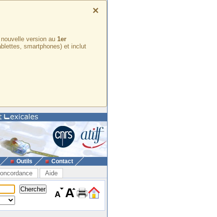
×
e nouvelle version au
1er
ablettes, smartphones) et inclut
Outils
Contact
oncordance
Aide