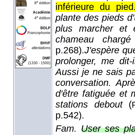
e
8
édition
inférieure du pied
Académie
plante des pieds d
e
4
édition
plus marcher et 
BDLP
Francophonie
chameau chargé 
BHVF
p.268).
J'espère qu
attestations
prolonger, me dit-
DMF
(1330 - 1500)
Aussi je ne sais 
conversation. Aprè
d'être fatiguée et
stations debout
(
p.542).
Fam.
User ses pla