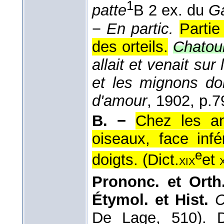
1
patte
B 2 ex. du
Ga
−
En partic.
Partie
des orteils.
Chatoui
allait et venait sur 
et les mignons do
d'amour
, 1902
, p.7
B. −
Chez les an
oiseaux, face infé
e
doigts. (
Dict.
et
xix
Prononc. et Orth.
Étymol. et Hist.
De Lage, 510). 