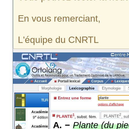
En vous remerciant,
L'équipe du CNRTL
Accueil
Portail lexical
Corpus
Lexique
Morphologie
Lexicographie
Etymologie
Entrez une forme
TLFi
options d'affichage
Académie
2
1
PLANTE
, su
PLANTE
, subst. fém.
e
9
édition
A. −
Plante (du pie
Académie