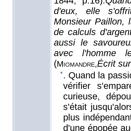
1844
, p.16).
Quand
d'eux, elle s'of
Monsieur Paillon, 
de calculs d'arge
aussi le savoureu
avec l'homme le
(
Écrit su
Miomandre,
. Quand la passio
vérifier s'empa
curieuse, dépou
s'était jusqu'alo
plus indépendante
d'une épopée auq