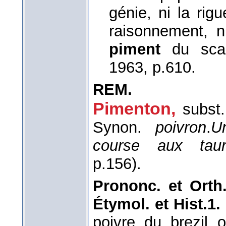
génie, ni la rig
raisonnement, n
piment
du sca
1963
, p.610.
REM.
Pimenton,
subst
Synon.
poivron
.
U
course aux taur
p.156).
Prononc. et Orth.
Étymol. et Hist.1.
poivre du brezil