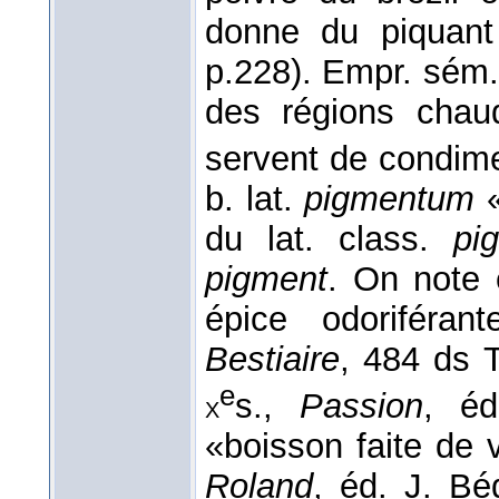
donne du piquant
p.228). Empr. sém. 
des régions chaud
servent de condime
b. lat.
pigmentum
«
du lat. class.
pi
pigment
. On note 
épice odoriféran
Bestiaire
, 484 ds T
e
s.,
Passion
, éd
x
«boisson faite de v
Roland
, éd. J. Bé