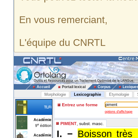
En vous remerciant,
L'équipe du CNRTL
Accueil
Portail lexical
Corpus
Lexique
Morphologie
Lexicographie
Etymologie
Entrez une forme
TLFi
options d'affichage
Académie
PIMENT
, subst. masc.
e
9
édition
I. −
Boisson très
Académie