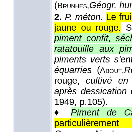
(
Géogr. hu
Brunhes,
2.
P. méton.
Le fru
jaune ou rouge.
S
piment confit, sé
ratatouille aux pi
piments verts s'en
équarries
(
R
About,
rouge,
cultivé en
après dessication 
1949
, p.105).
♦
Piment de C
particulièrement 