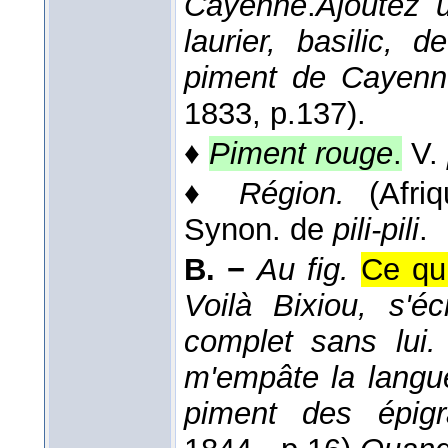
Cayenne
.
Ajoutez 
laurier, basilic,
piment de Cayenn
1833
, p.137).
♦
Piment rouge
.
V.
♦
Région.
(Afriq
Synon. de
pili-pili
.
B. −
Au fig.
Ce qui
Voilà Bixiou, s'é
complet sans lui
m'empâte la langue
piment des épig