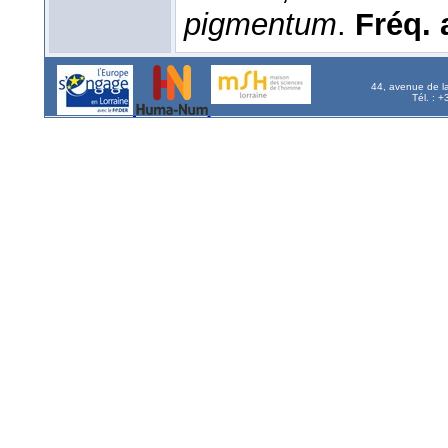
pigmentum
.
Fréq. a
44, avenue de l
Tél. : 