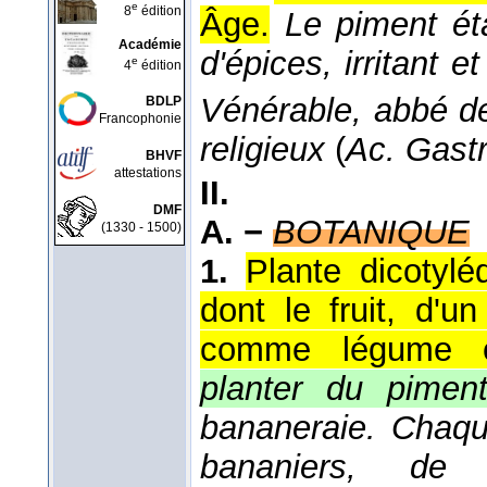
e
8
édition
Âge.
Le piment ét
Académie
d'épices, irritant e
e
4
édition
Vénérable, abbé de
BDLP
Francophonie
religieux
(
Ac. Gastr
BHVF
attestations
II.
DMF
A. −
BOTANIQUE
(1330 - 1500)
1.
Plante dicotyl
dont le fruit, d'u
comme légume e
planter du pimen
bananeraie. Chaq
bananiers, de