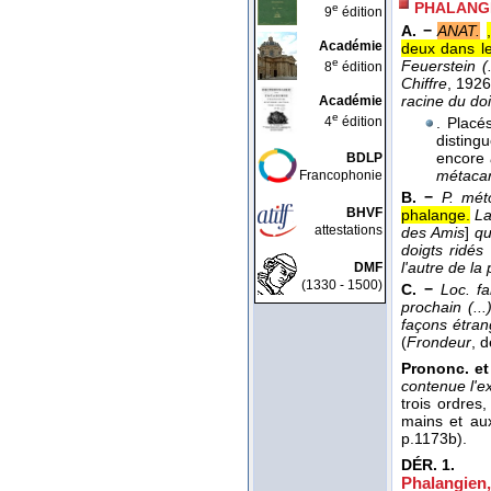
PHALANG
e
9
édition
A. −
ANAT.
Académie
deux dans le 
e
Feuerstein (
8
édition
Chiffre
, 192
racine du doi
Académie
e
4
édition
. Placé
disting
encore
BDLP
métaca
Francophonie
B. −
P. mét
BHVF
phalange.
La
attestations
des Amis
]
qu'
doigts ridés
l'autre de la
DMF
(1330 - 1500)
C. −
Loc. fam
prochain (..
façons étran
(
Frondeur
, 
Prononc. et
contenue l'e
trois ordres
mains et aux
p.1173b).
DÉR.
1.
Phalangien,