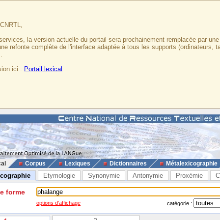
u CNRTL,
services, la version actuelle du portail sera prochainement remplacée par un
 une refonte complète de l'interface adaptée à tous les supports (ordinateurs, t
.
ion ici :
Portail lexical
cal
Corpus
Lexiques
Dictionnaires
Métalexicographie
icographie
Etymologie
Synonymie
Antonymie
Proxémie
C
ne forme
options d'affichage
catégorie :