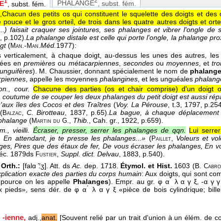
2
1
PHALANGE
, subst. fém.
E
, subst. fém.
,,Chacun des petits os qui constituent le squelette des doigts et des
pouce et le gros orteil, de trois dans les quatre autres doigts et ortei
...) faisait craquer ses jointures, ses phalanges et vibrer l'ongle d
6
, p.102).
La phalange distale est celle qui porte l'ongle, la phalange pro
gt
(
-
Méd.
1977
):
Man.
Man.
s verticalement, à chaque doigt, au-dessus les unes des autres, le
uées en
premières
ou
métacarpiennes
,
secondes
ou
moyennes
, et
tr
unguifères
). M. Chaussier, donnant spécialement le nom de
phalang
rpiennes
, appelle les moyennes
phalangines
, et les unguéales
phalang
on., cour.
Chacune des parties (os et chair comprise) d'un doigt 
 coutume de se couper les deux phalanges du petit doigt est aussi r
aux îles des Cocos et des Traîtres
(
Voy. La Pérouse
, t.3
, 1797
, p.254
(
,
C. Birotteau
, 1837
, p.65).
La bague, à chaque déplacement d
Balzac
 phalange
(
,
Thib.
, Cah. gr.
, 1922
, p.659).
Martin du G.
., vieilli.
Écraser, presser, serrer les phalanges de qqn.
Lui serre
.) En attendant, je te presse les phalanges...»
(
,
Voleurs et vo
Paillet
ges, Pires que des étaux de fer, De vous écraser les phalanges, En v
déc. 1879
ds
,
Suppl. dict. Delvau
, 1883, p.540).
Fustier
 Orth.:
[falɑ ̃:ʒ]. Att. ds
Ac.
dep. 1718.
Étymol. et Hist.
1603 (B.
Cabro
xplication exacte des parties du corps humain
: Aux doigts, qui sont c
, pource on les appelle
Phalanges
). Empr. au gr. φ α ́ λ α γ ξ, -α γ 
 pieds», sens dér. de φ α ́ λ α γ ξ «pièce de bois cylindrique; bill
 -ienne,
adj.,
anat.
[Souvent relié par un trait d'union à un élém. de c