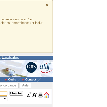
×
e nouvelle version au
1er
ablettes, smartphones) et inclut
Outils
Contact
oncordance
Aide