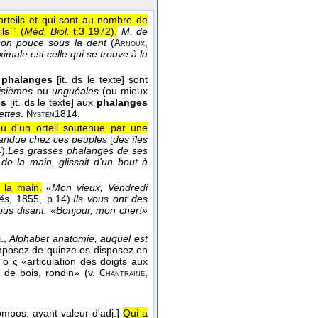
 orteils et qui sont au nombre de
ls`` (
Méd. Biol.
t.3 1972
).
M. de
e son pouce sous la dent
(
,
Arnoux
ximale est celle qui se trouve à la
s
phalanges
[it. ds le texte] sont
oisièmes
ou
unguéales
(ou mieux
es
[it. ds le texte] aux
phalanges
ettes
.
1814
.
Nysten
ou d'un orteil soutenue par une
épandue chez ces peuples
[
des îles
).
Les grasses phalanges de ses
e la main, glissait d'un bout à
r la main.
«Mon vieux, Vendredi
lés
, 1855
, p.14).
Ils vous ont des
ous disant: «Bonjour, mon cher!»
,
Alphabet anatomie, auquel est
l
omposez de quinze os disposez en
γ ο ς «articulation des doigts aux
e de bois, rondin» (v.
,
Chantraine
ompos. ayant valeur d'adj.]
Qui a