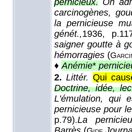
pernicieux.
On adm
carcinogènes, gou
la pernicieuse mut
génét.,
1936
, p.117
saigner goutte à g
hémorragies
(
Garci
♦
Anémie
*
pernicie
2.
Littér.
Qui caus
Doctrine, idée, lec
L'émulation, qui
pernicieuse pour 
p.79).
La pernicie
Barrès
(
Journa
Gide,