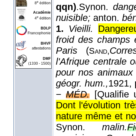
e
8
édition
qqn)
.
Synon.
dange
Académie
nuisible;
anton.
bén
e
4
édition
1.
Vieilli.
Dangereu
BDLP
Francophonie
froid des champs 
BHVF
Paris
(
Corres
attestations
Sand,
l'Afrique centrale 
DMF
(1330 - 1500)
pour nos animaux 
géogr. hum.,
1921
,
−
MÉD.
[Qualifie
Dont l'évolution tr
nature même et non
Synon.
malin.
F