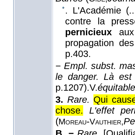
. L'Académie (..
contre la pres
pernicieux
aux 
propagation de
p.403.
−
Empl. subst. mas
le danger. Là est 
p.1207).
V.
équitabl
3.
Rare.
Qui caus
chose.
L'effet pe
(
-
Pe
Moreau
Vauthier,
B. −
Rare.
[Qualif