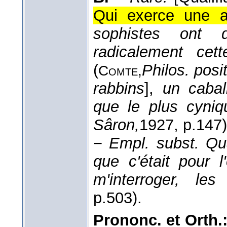
Qui exerce une ac
sophistes ont d
radicalement cet
(
Philos. posit
Comte,
rabbins
],
un cabal
que le plus cyniq
Sâron,
1927
, p.147)
−
Empl. subst.
Qua
que c'était pour l
m'interroger, les
p.503).
Prononc. et Orth.