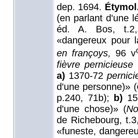
dep. 1694.
Étymol.
(en parlant d'une l
éd. A. Bos, t.2
«dangereux pour l
en françoys,
96 v
fièvre pernicieuse
a)
1370-72
pernici
d'une personne)» (
p.240, 71b);
b)
153
d'une chose)» (
No
de Richebourg, t.3,
«funeste, dangereu