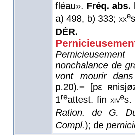
fléau».
Fréq. abs. l
e
a) 498, b) 333;
s
xx
DÉR.
Pernicieusement
Pernicieusement
nonchalance de gra
vont mourir dans
p.20).
−
[pε ʀnisjø
re
e
1
attest. fin
s.
xiv
Ration. de G. Du
Compl.
); de
pernic