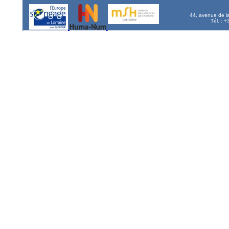
44, avenue de l
Tél. : 