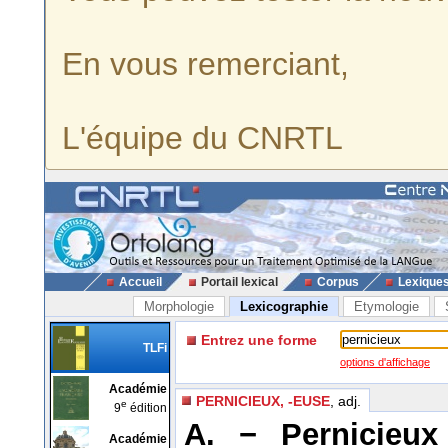
En vous remerciant,
L'équipe du CNRTL
Accueil
Portail lexical
Corpus
Lexique
Morphologie
Lexicographie
Etymologie
Entrez une forme
TLFi
options d'affichage
Académie
PERNICIEUX, -EUSE
, adj.
e
9
édition
A. −
Pernicieu
Académie