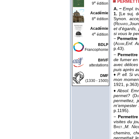
PERMETT
e
9
édition
A. −
Empl. tr
Académie
1.
[Le suj. 
e
Synon.
acce
8
édition
(
Jour
Renard,
et d'égards, j
Académie
si vous le pe
e
4
édition
−
Permettre
(
Enf. A
Adam,
BDLP
p.43).
Francophonie
−
Permettre
de fumer en s
BHVF
avec délices
attestations
puis après av
♦
P. ell.
Si v
DMF
mon moment. 
(1330 - 1500)
1921
, p.363)
♦
Absol.
Emm
permet?
(
Du
permettez, j
m'empester l
p.1195).
−
Permettre
visites du jo
M. Nic
Bret.,
chemins, ch
permettait l