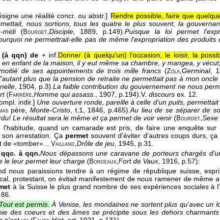
ésigne une réalité concr. ou abstr.]
Rendre possible, faire que quelque
mettait, nous sortions, tous les quatre le plus souvent, la gouvernan
-midi
(
Disciple
, 1889
, p.149).
Puisque la loi permet l'exp
Bourget,
ourquoi ne permettrait-elle pas de même l'expropriation des produits
 (à qqn) de
+ inf.
Donner (à quelqu'un) l'occasion, le loisir, la possi
é en enfant de la maison, il y eut même sa chambre, y mangea, y vécut, 
oitié de ses appointements de trois mille francs
(
Germinal
, 
Zola,
d'autant plus que la pension de retraite ne permettait pas à mon oncle 
nelle
, 1904
, p.3).
La faible contribution du gouvernement ne nous per
rt
(
Homme qui assass.
, 1907
, p.194).
V.
discours
ex. 12.
Farrère,
compl. indir.]
Une ouverture ronde, pareille à celle d'un puits, permettait 
père
,
Monte-Cristo
, t.1
, 1846
, p.465).
Au lieu de se séparer de s
mas
erdu! Le résultat sera le même et ça permet de voir venir
(
Sexe 
Bourdet,
t l'habitude, quand un camarade est pris, de faire une enquête sur 
 son arrestation. Ça
permet
souvent d'éviter d'autres coups durs, ç
nt de «tomber»...
Drôle de jeu
, 1945
, p.31.
Vailland,
 qqc. à qqn.
Nous dépassons une caravane de porteurs chargés d'un
e le leur permet leur charge
(
Fort de Vaux
, 1916
, p.57):
Bordeaux,
d nous paraissions tendre à un régime de république suisse, esprit 
rical, protestant, on évitait manifestement de nous ramener de même a
met
à la Suisse le plus grand nombre de ses expériences sociales à l'
.86.
Tout est permis
.
À Venise, les mondaines ne sortent plus qu'avec un lo
nie des coeurs et des âmes se précipite sous les dehors charmants 