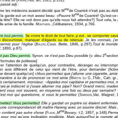
n n'est vu
(
Hist. art
, 1921
, p.131).
Faure,
 passé adj.:
me
e les médecins avaient décidé que M
de Coantré n'irait pas au delà
me
 la garde eut un mot assez beau: «Pauvre M
de Coantré! Qu'est-ce 
 la tête? Elle ne voit donc pas qu'elle nous fait attendre?) Tout cela, la
lle amie de la famille.
Célibataires
, 1934
, p.766.
Montherl.,
re tout permis
.
Se croire le droit de tout faire;
p.ext.
, se comporter cava
u discourtoise, manquer d'égards ou de retenue.
Je les connais, j'
permis pour l'église
(
Cous. Bette
, 1846
, p.297).
Tout le monde 
Balzac,
l
, 1893
, p.87).
e
st pas Dieu permis
.
Synon.
ce n'est pas Dieu possible
(v.
dieu
2
section
formules de politesse]
irer l'attention de quelqu'un, pour contredire, déranger ou interrom
n avis différent de celui qui vient de l'être, pour demander (fictive
e devant quelqu'un]
«Vous permettez que j'allume une cigarette, amie?» 
 manière à lui de prononcer ce mot
amie (
Thib.
, Cah. gr.
Martin du G.,
 certainement, monsieur. −Appelez-moi capitaine et permettez-moi, 
rais-je indiscret si j'osais allumer ma pipe? Non? Grand merci, madem
vient vous voir souvent, en moyenne une fois ou deux par semaine? −
C'est moi qui questionne, si vous le permettez
(
Vac. Maigret
, 
Simenon,
mettez! Vous permettez!
Elle y gardait un pupitre où étaient enfermées 
h! une correspondance! dit maître Hareng avec un sourire discret. Mais
me
ne contient pas autre chose
(
M
Bovary
, t.2
, 1857
, p.148).
Permet
Flaub.,
 pour moi qu'une inclination modérée. Mais aujourd'hui je compte ab