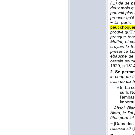
(...) de se p
deux mois qu
pouvait plus 
prouver qu'il
−
En partic.
peut choquer
prouvé qu'il
presque ten
Muffat; et ce
croyais le t
présence
(
Z
ébauche de g
certain souri
1929
, p.1314
2.
Se permet
le coup de t
train de dix 
5. La co
suffi. 
l'amba
importu
−
Absol.
Blan
Alors, je l'a
êtes permis!
−
[Dans des 
réflexions?
(