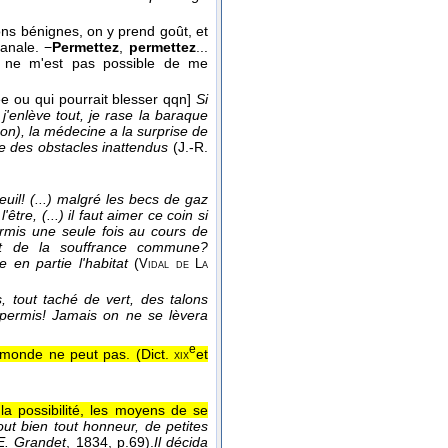
ns bénignes, on y prend goût, et
banale. −
Permettez
,
permettez
...
. Il ne m'est pas possible de me
e ou qui pourrait blesser qqn]
Si
j'enlève tout, je rase la baraque
n), la médecine a la surprise de
se des obstacles inattendus
(
J.-R.
euil! (...) malgré les becs de gaz
re, (...) il faut aimer ce coin si
ermis une seule fois au cours de
é et de la souffrance commune?
e en partie l'habitat
(
Vidal de La
s, tout taché de vert, des talons
 permis! Jamais on ne se lèvera
e
e monde ne peut pas. (
Dict.
et
xix
la possibilité, les moyens de se
ut bien tout honneur, de petites
E. Grandet
, 1834
, p.69).
Il décida