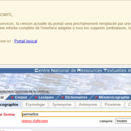
u CNRTL,
services, la version actuelle du portail sera prochainement remplacée par un
 une refonte complète de l'interface adaptée à tous les supports (ordinateurs, t
.
ion ici :
Portail lexical
cal
Corpus
Lexiques
Dictionnaires
Métalexicographie
icographie
Etymologie
Synonymie
Antonymie
Proxémie
C
ne forme
options d'affichage
catégorie :