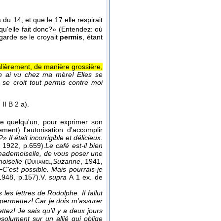
 du 14, et que le 17 elle respirait
qu'elle fait donc?» (Entendez: où
 garde se le croyait
permis
, étant
lièrement, de manière grossière,
en ai vu chez ma mère! Elles se
se croit tout permis contre moi
 II B 2 a).
pre quelqu'un, pour exprimer son
ment) l'autorisation d'accomplir
Il était incorrigible et délicieux.
, 1922
, p.659).
Le café est-il bien
mademoiselle, de vous poser une
oiselle
(
Suzanne
, 1941
,
Duhamel,
C'est possible. Mais pourrais-je
1948
, p.157).
V.
supra
A 1 ex. de
les lettres de Rodolphe. Il fallut
 permettez! Car je dois m'assurer
tez! Je sais qu'il y a deux jours
solument sur un allié qui oblige