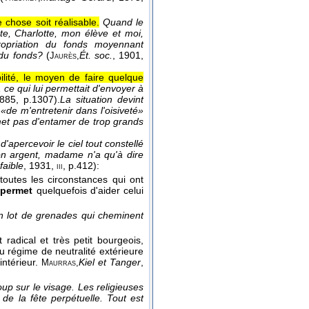
 chose soit réalisable.
Quand le
te, Charlotte, mon élève et moi,
ropriation du fonds moyennant
 du fonds?
(
Ét. soc.
, 1901
,
Jaurès,
bilité, le moyen de faire quelque
ce qui lui permettait d'envoyer à
1885
, p.1307).
La situation devint
«de m'entretenir dans l'oisiveté»
met pas d'entamer de trop grands
d'apercevoir le ciel tout constellé
on argent, madame n'a qu'à dire
faible
, 1931
,
, p.412):
iii
toutes les circonstances qui ont
a
permet
quelquefois d'aider celui
 lot de grenades qui cheminent
radical et très petit bourgeois,
u régime de neutralité extérieure
intérieur.
Kiel et Tanger
,
Maurras,
up sur le visage. Les religieuses
de la fête perpétuelle. Tout est