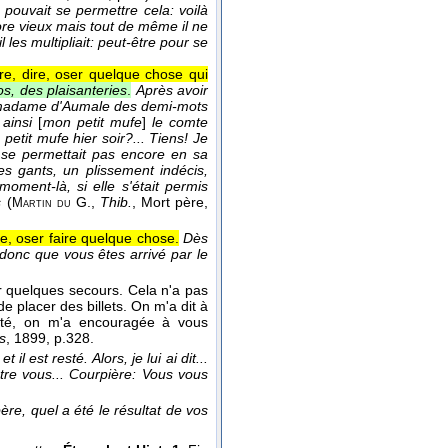
 pouvait se permettre cela: voilà
core vieux mais tout de même il ne
 les multipliait: peut-être pour se
re, dire, oser quelque chose qui
s, des plaisanteries
.
Après avoir
vec madame d'Aumale des demi-mots
 ainsi
[
mon petit mufe
]
le comte
petit mufe hier soir?... Tiens! Je
ne se permettait pas encore en sa
es gants, un plissement indécis,
oment-là, si elle s'était permis
s
(
G.
,
Thib.
, Mort père
,
Martin du
se, oser faire quelque chose.
Dès
donc que vous êtes arrivé par le
rer quelques secours. Cela n'a pas
 placer des billets. On m'a dit à
ité, on m'a encouragée à vous
s
, 1899
, p.328.
 il est resté. Alors, je lui ai dit...
ontre vous... Courpière: Vous vous
e, quel a été le résultat de vos