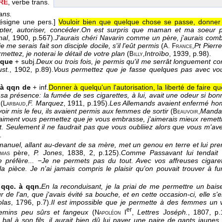
RE
, verbe trans.
ans.
désigne une pers.]
Vouloir bien que quelque chose se passe, donner
pter, autoriser, concéder
.
On est surpris que maman et ma soeur pe
nal
, 1900
, p.567).
J'aurais chéri Navarin comme un père, j'aurais com
e me serais fait son disciple docile, s'il l'eût permis
(
Pt Pierre
A. France,
rmettez, je noterai le détail de votre plan
(
Introïbo
, 1939
, p.98).
Billy,
 que
+ subj.
Deux ou trois fois, je permis qu'il me serrât longuement co
ust.
, 1902
, p.89).
Vous permettez que je fasse quelques pas avec vo
 à qqn de
+ inf.
Donner à quelqu'un l'autorisation, la liberté de faire q
a présence: la fumée de ses cigarettes, à lui, avait une odeur si bonne,
(
F. Marquez
, 1911
, p.195).
Les Allemands avaient enfermé hom
Larbaud,
oir mis le feu, ils avaient permis aux femmes de sortir
(
Manda
Beauvoir,
raiment vous permettez que je vous embrasse, j'aimerais mieux remettre
Seulement il ne faudrait pas que vous oubliiez alors que vous m'av
.
anuel, allant au-devant de sa mère, met un genou en terre et lui pr
père
,
P. Jones
, 1838
, 2, p.125).
Comme Passavant lui tendait s
mas
e préfère... −Je ne permets pas du tout. Avec vos affreuses cigare
a pièce. Je n'ai jamais compris le plaisir qu'on pouvait trouver à f
 qqc. à qqn.
En la reconduisant, je la priai de me permettre un bais
ur de l'an, que j'avais évité sa bouche, et en cette occasion-ci, elle s
olas
, 1796
, p.7).
Il est impossible que je permette à des femmes un
er
emins peu sûrs et fangeux
(
I
,
Lettres Joséph.
, 1807
, p.
Napoléon
e bal à son fils, il aurait bien dû lui payer une paire de gants jaunes