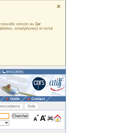
×
e nouvelle version au
1er
ablettes, smartphones) et inclut
Outils
Contact
oncordance
Aide