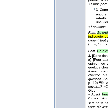
permis, si l'o
♦
Empl. part.
3. Comm
encore,
a-t-elle
une viei
♦
Locutions
Fam.
Se croi
indiscrète o
croient tout 
(
Journa
Bloy,
Fam.
Ce n'e
3.
[Dans des 
a)
[Pour att
opinion ou u
quelque chos
Il avait une
chaud? −Mais
question. Se
p.110).
Elle 
savoir...? −
Gide.
−
Absol.
Per
l'ouvrir. −A
si la boîte 
vous n'aviez