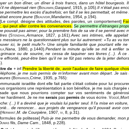
ayer un bon dîner, un dîner à trois francs, dans un hôtel bourgeois. Il
'il ne dépensait rien
(
Gaspard
, 1915
, p.105).
Il n'était pas en
Benjamin,
se permettre les excès d'autrefois; en fait il se les permettait, et même il
 était encore jeune
(
Mandarins
, 1954
, p.194).
Beauvoir,
[Le compl. désigne des attitudes, des paroles, un comportement]
Fai
, qui peut aller contre les convenances.
Se permettre d'étranges propo
 ne pouvait pas aimer; pour la première fois de sa vie il se permit a
dres
(
Armance
, 1827
, p.161).
Avec ses intimes, elle appelait
Stendhal,
s messieurs ne la questionnaient plus sur lui autrement: «Tu as vu ton 
rouver ici, le petit mufe?» Une simple familiarité que pourtant elle 
Nana
, 1880
, p.1440).
Pendant la minute qu'elle se mit à enfiler s
ola,
rimace ou de sourire, ne cessa de taquiner ses lèvres (...). À ce m
re effronté, peut-être bien qu'il ne se fût pas retenu de la jeter dehor
).
tre de
+ inf.
Prendre la liberté de, avoir l'audace de faire quelque cho
éléphone, je me suis permis de m'informer avant mon départ. Je sais 
heures
(
Crime
, 1935
, p.765):
Bernanos,
mmunauté israélite dont elle fait partie s'était cotisée pour lui procu
Nous organisons une représentation à son bénéfice, je me suis chargée de
ssade que nous pourrions compter sur vos sentiments de généros
ner hardiment. Je ne me
serais
pas
permis
de vous écrire.
Mort
Vogüé,
che: (...) Il a deviné que je voulais lui parler seul. Il l'a mise en voiture, et
i prié... de renoncer... aux projets de vengeance qu'il pouvait avoir c
(
M. de Courpière
, 1907
,
, 8, p.31).
Hermant,
iv
formules de politesse]
Puis-je me permettre de vous demander, mon pèr
fils
,
Dame Cam.
, 1848
, p.228).
Dumas