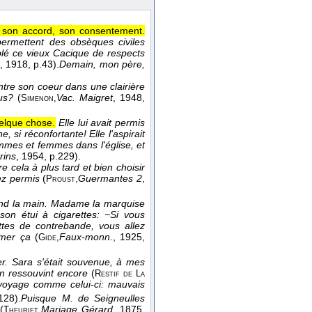
 son accord, son consentement.
rmettent des obsèques civiles
blé ce vieux Cacique de respects
, 1918
, p.43).
Demain, mon père,
ntre son coeur dans une clairière
us?
(
Vac. Maigret
, 1948
,
Simenon,
uelque chose.
Elle lui avait permis
 si réconfortante! Elle l'aspirait
mes et femmes dans l'église, et
rins
, 1954
, p.229).
 cela à plus tard et bien choisir
ez permis
(
Guermantes 2
,
Proust,
end la main. Madame la marquise
on étui à cigarettes: −Si vous
ttes de contrebande, vous allez
umer ça
(
Faux-monn.
, 1925
,
Gide,
er. Sara s'était souvenue, à mes
'en ressouvint encore
(
Restif de La
 voyage comme celui-ci: mauvais
128).
Puisque M. de Seigneulles
(
Mariage Gérard
, 1875
,
Theuriet,