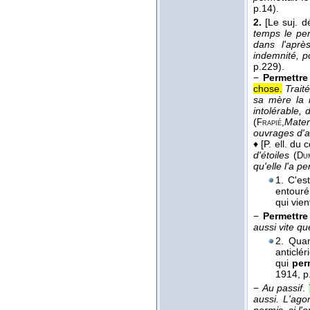
p.14).
2.
[Le suj. d
temps le per
dans l'après
indemnité, p
p.229).
−
Permettre
chose.
Trait
sa mère la m
intolérable, 
(
Mater
Frapié,
ouvrages d'a
♦
[P. ell. du 
d'étoiles
(
Du
qu'elle l'a p
1. C'es
entouré
qui vie
−
Permettre
aussi vite qu
2. Quan
anticlé
qui
per
1914
, p
−
Au passif
.
aussi. L'ago