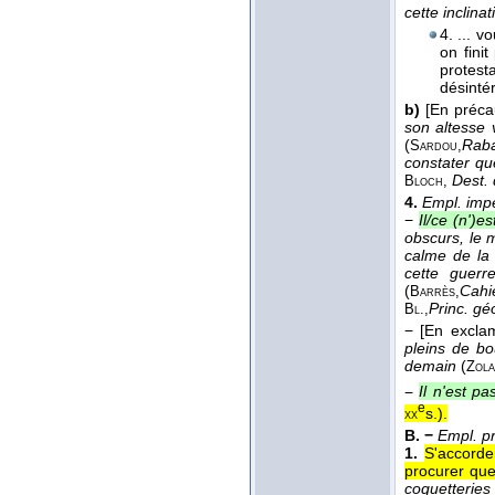
cette inclin
4. ... 
on fini
protest
désinté
b)
[En préca
son altesse 
(
Rab
Sardou,
constater qu
Dest. 
Bloch
,
4.
Empl. imp
−
Il/ce (n')e
obscurs, le m
calme de la 
cette guerr
(
Cahi
Barrès,
Princ. gé
Bl.,
−
[En exclam
pleins de b
demain
(
Zola
−
Il n'est p
e
s.
).
xx
B. −
Empl. pr
1.
S'accorde
procurer qu
coquetteries