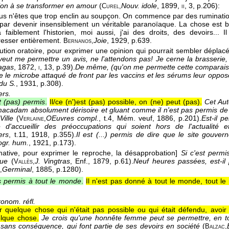
ation à se transformer en amour
(
Nouv. idole
, 1899
,
, 3, p.206):
Curel,
ii
vous n'êtes que trop enclin au soupçon. On commence par des ruminatio
t par devenir insensiblement un véritable paranoïaque. La chose est 
a faiblement l'historien, moi aussi, j'ai des droits, des devoirs..
resser entièrement.
Joie
, 1929
, p.639.
Bernanos,
ution oratoire, pour exprimer une opinion qui pourrait sembler déplacé
veut me permettre un avis, ne l'attendons pas! Je cerne la brasserie, 
agas
, 1872
,
, 13, p.39).
De même, (qu'on me permette cette comparaiso
i
e le microbe attaqué de front par les vaccins et les sérums leur oppo
du S.
, 1931
, p.308).
ers.
st (pas) permis
.
Il/ce (n')est (pas) possible, on (ne) peut (pas).
Cet Aut
acadam absolument dérisoire et gluant comme il n'est pas permis de l'êt
Ville
(
OEuvres compl.
, t.4, Mém. veuf
, 1886
, p.201).
Est-il p
Verlaine,
e d'accueillir des préoccupations qui soient hors de l'actualit
ers
, t.11
, 1918
, p.355).
Il est (...) permis de dire que le site gouvern
ogr. hum.
, 1921
, p.173).
ative, pour exprimer le reproche, la désapprobation]
Si c'est permi
oue
(
J. Vingtras
, Enf.
, 1879
, p.61).
Neuf heures passées, est-il
Vallès,
Germinal
, 1885
, p.1280).
,
as permis à tout le monde
.
Il n'est pas donné à tout le monde, tout l
onom. réfl.
r quelque chose qui n'était pas possible ou qui était défendu, avoir 
elque chose.
Je crois qu'une honnête femme peut se permettre, en to
 sans conséquence, qui font partie de ses devoirs en société
(
Balzac,