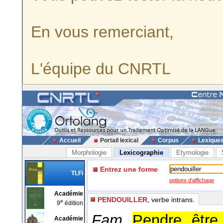
En vous remerciant,
L'équipe du CNRTL
Accueil
Portail lexical
Corpus
Lexique
Morphologie
Lexicographie
Etymologie
Entrez une forme
TLFi
options d'affichage
Académie
PENDOUILLER
, verbe intrans.
e
9
édition
Fam.
Pendre, être
Académie