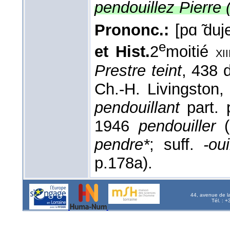
pendouillez Pierre 
Prononc.:
[pɑ ̃duj
e
et Hist.
2
moitié
xii
Prestre teint
, 438 
Ch.-H. Livingston,
pendouillant
part. p
1946
pendouiller
(
pendre*
; suff.
-oui
p.178a).
44, avenue de l
Tél. : 