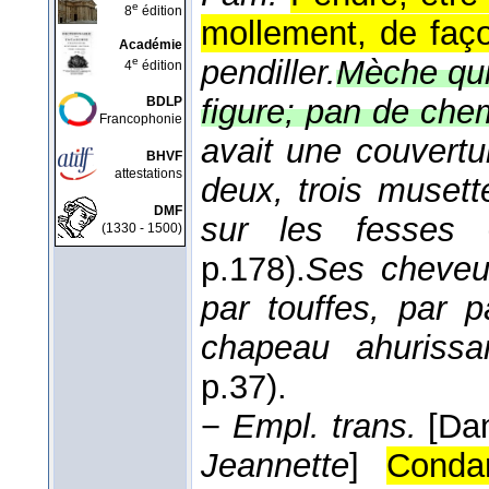
e
8
édition
mollement, de faço
Académie
pendiller.
Mèche qui 
e
4
édition
figure; pan de chem
BDLP
Francophonie
avait une couvertu
BHVF
attestations
deux, trois musett
DMF
sur les fesses
(1330 - 1500)
p.178).
Ses cheveu
par touffes, par 
chapeau ahurissa
p.37).
−
Empl. trans.
[Da
Jeannette
]
Conda