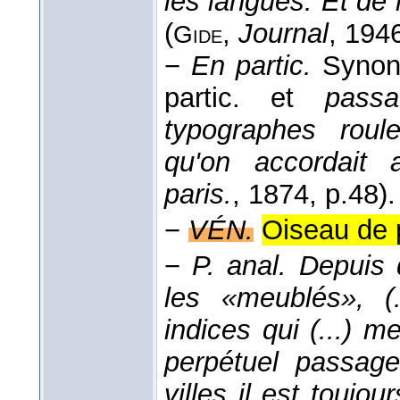
les langues. Et de
(
,
Journal
, 194
Gide
−
En partic.
Synon
partic. et
passa
typographes roul
qu'on accordait 
paris.
, 1874
, p.48).
−
VÉN.
Oiseau de 
−
P. anal.
Depuis q
les «meublés», (
indices qui (...) 
perpétuel passag
villes il est toujo