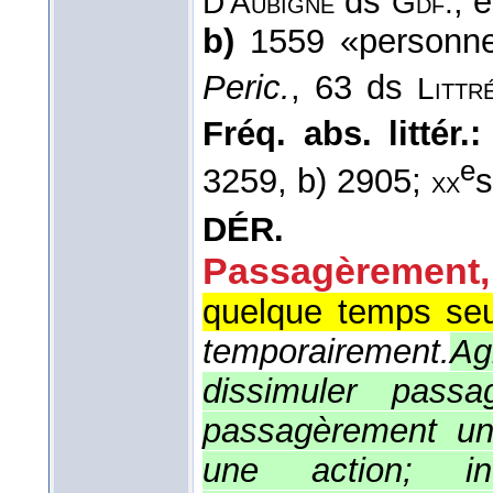
ds
, 
D'Aubigné
Gdf.
b)
1559 «personne 
Peric.
, 63 ds
Littr
Fréq. abs. littér.:
e
3259, b) 2905;
s
xx
DÉR.
Passagèrement
,
quelque temps se
temporairement.
Ag
dissimuler passa
passagèrement un
une action; in