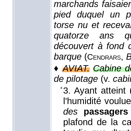
marchands faisaien
pied duquel un pa
torse nu et receva
quatorze ans qu
découvert à fond 
barque
(
,
B
Cendrars
♦
AVIAT.
Cabine d
de pilotage
(v.
cabi
3. Ayant atteint 
l'humidité voulue
des
passagers
plafond de la ca