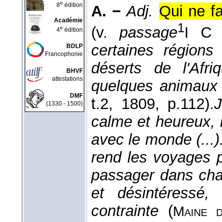
e
8
édition
A. −
Adj.
Qui ne fa
Académie
1
(v.
passage
I C 
e
4
édition
certaines régions
BDLP
Francophonie
déserts de l'Afri
BHVF
attestations
quelques animaux
DMF
t.2
, 1809
, p.112).
(1330 - 1500)
calme et heureux, i
avec le monde (...
rend les voyages p
passager dans cha
et désintéressé
contrainte
(
Maine d