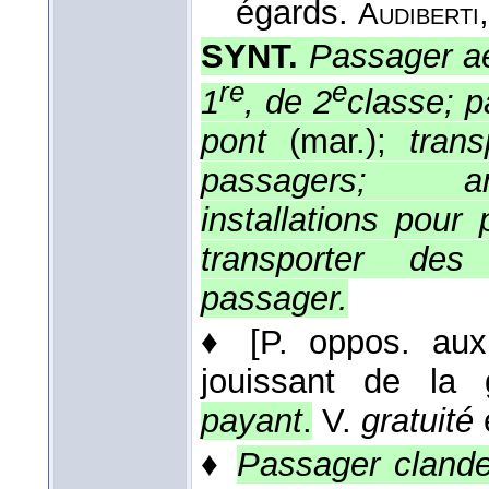
égards.
Audiberti
SYNT.
Passager aé
re
e
1
, de 2
classe; p
pont
(mar.);
tran
passagers; am
installations pour
transporter de
passager.
♦
[P. oppos. aux
jouissant de la g
payant
.
V.
gratuité
♦
Passager clande