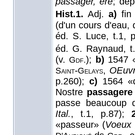
passager, ere
; de
Hist.1.
Adj.
a)
fi
(d'un cours d'eau, 
éd. S. Luce, t.1, 
éd. G. Raynaud, t
(v.
);
b)
1547 «
Gdf.
-
,
OEuvr
Saint
Gelays
p.260);
c)
1564 «q
Nostre
passagere
passe beaucoup 
Ital.
, t.1, p.87);
«passeur» (
Voeux