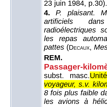
23 juin 1984
, p.30)
4.
P. plaisant.
M
artificiels d
radioélectriques s
les repas automa
pattes
(
,
Mes
Decaux
REM.
Passager-kilomè
subst. masc.
Unit
voyageur, s.v. kilo
8 fois plus faible 
les avions à hél