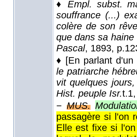
♦
Empl. subst. ma
souffrance (...) e
colère de son rêve 
que dans sa haine 
Pascal
, 1893
, p.12
♦
[En parlant d'un 
le patriarche hébre
vit quelques jours,
Hist. peuple Isr.
t.1
−
MUS.
Modulati
passagère si l'on r
Elle est fixe si l'