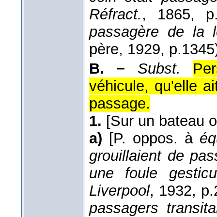
Réfract.
, 1865
, p
passagère de la l
père
, 1929
, p.1345
B. −
Subst.
Per
véhicule, qu'elle a
passage.
1.
[Sur un bateau o
a)
[P. oppos. à
éq
grouillaient de pas
une foule gesticu
Liverpool
, 1932
, p.
passagers transit