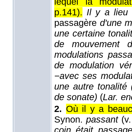
lequel la modulat
p.141
).
Il y a lieu
passagère
d'une m
une certaine tonali
de mouvement de
modulations passa
de modulation vér
−avec ses modulat
une autre tonalit
de sonate)
(
Lar. en
2.
Où il y a beauc
Synon.
passant
(v.
coin était passage