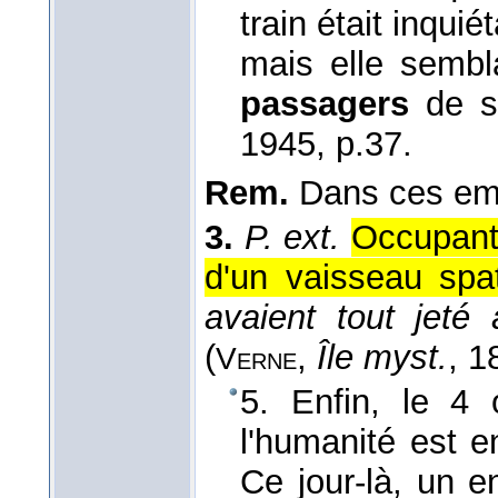
train était inquié
mais elle sembla
passagers
de s
1945
, p.37.
Rem.
Dans ces empl
3.
P. ext.
Occupant 
d'un vaisseau spat
avaient tout jeté 
(
,
Île myst.
, 1
Verne
5. Enfin, le 4
l'humanité est e
Ce jour-là, un 