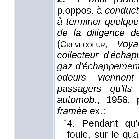
p.oppos. à
conduct
à terminer quelque
de la diligence d
(
,
Voya
Crèvecoeur
collecteur d'échap
gaz d'échappement 
odeurs viennent
passagers qu'ils
automob.
, 1956
, 
framée
ex.:
4. Pendant qu'
foule, sur le qu