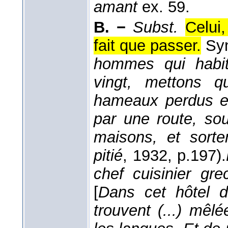
amant
ex. 59.
B. −
Subst.
Celui
fait que passer.
Sy
hommes qui habit
vingt, mettons 
hameaux perdus et
par une route, sou
maisons, et sorten
pitié
, 1932
, p.197).
chef cuisinier gre
[
Dans cet hôtel 
trouvent (...) mêl