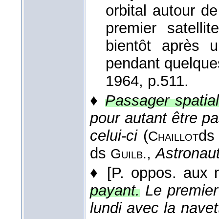
orbital autour de
premier satell
bientôt après u
pendant quelque
1964
, p.511.
♦
Passager spatial
pour autant être pa
celui-ci
(
d
Chaillot
ds
,
Astronaut
Guilb.
♦
[P. oppos. aux 
payant.
Le premier
lundi avec la nave