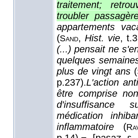
traitement; retr
troubler passagèr
appartements vac
(
,
Hist. vie
, t.3
Sand
(...) pensait ne s
quelques semaines;
plus de vingt ans
(
p.237).
L'action ant
être comprise no
d'insuffisance
médication inhib
inflammatoire
(
Ra
p.14).
−
[pasaʒ ε 