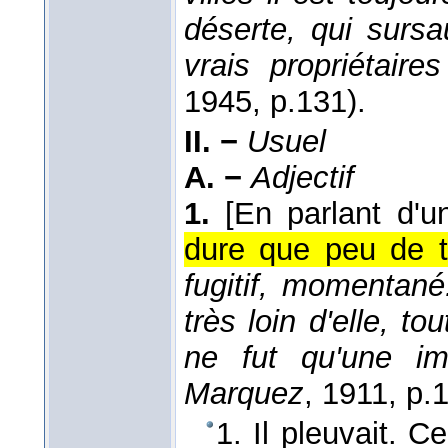
déserte, qui surs
vrais propriétaire
1945
, p.131).
II. −
Usuel
A. −
Adjectif
1.
[En parlant d'un
dure que peu de 
fugitif, momentané
très loin d'elle, to
ne fut qu'une im
Marquez
, 1911
, p.
1. Il pleuvait. Ce