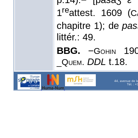
re
1
attest. 1609 (
C
chapitre 1); de
pas
littér.: 49.
BBG.
−
190
Gohin
DDL
t.18.
_Quem.
44, avenue de l
Tél. : 