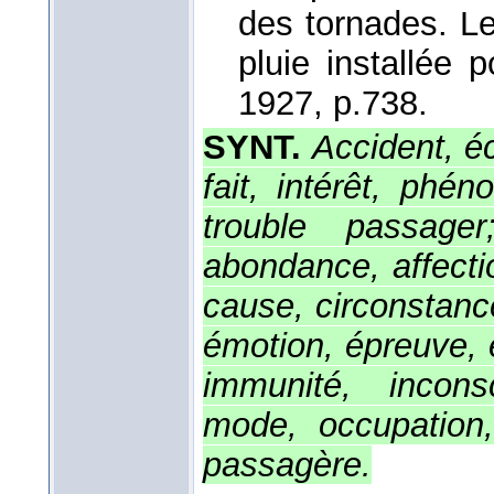
des tornades. Le
pluie installée
1927
, p.738.
SYNT.
Accident, é
fait, intérêt, phé
trouble passage
abondance, affectio
cause, circonstance,
émotion, épreuve, é
immunité, inconsc
mode, occupation, 
passagère.