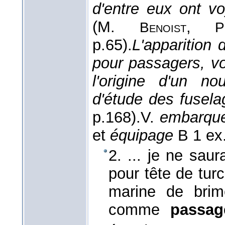
d'entre eux ont
vo
(
M.
,
Benoist
P
p.65).
L'apparition 
pour passagers, vo
l'origine d'un n
d'étude des fusela
p.168).
V.
embarqu
et
équipage
B 1 ex.
2. ... je ne sau
pour tête de tur
marine de brim
comme
passag