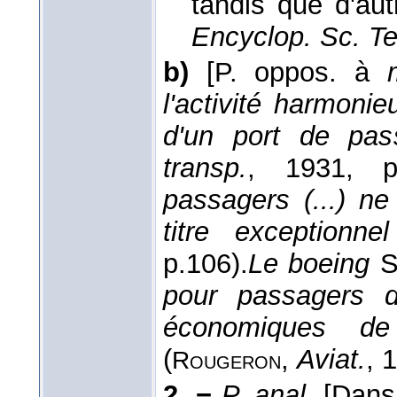
tandis que d'aut
Encyclop. Sc. T
b)
[P. oppos. à
l'activité harmoni
d'un port de pas
transp.
, 1931
, p
passagers (...) n
titre exceptionnel
p.106).
Le boeing
S
pour passagers d
économiques de 
(
,
Aviat.
, 
Rougeron
2. −
P. anal.
[Dans