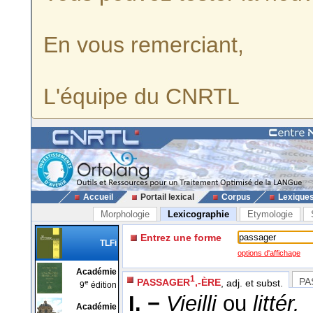
En vous remerciant,
L'équipe du CNRTL
Accueil
Portail lexical
Corpus
Lexique
Morphologie
Lexicographie
Etymologie
Entrez une forme
TLFi
options d'affichage
Académie
1
PA
PASSAGER
,-ÈRE
, adj. et subst.
e
9
édition
I. −
Vieilli
ou
littér.
Académie