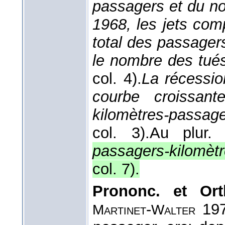
passagers et du n
1968, les jets co
total des passager
le nombre des tué
col. 4).
La récessio
courbe croissant
kilomètres-passag
col. 3).
Au plur.
passagers-kilomèt
col. 7
).
Prononc. et Ort
-
1973
Martinet
Walter