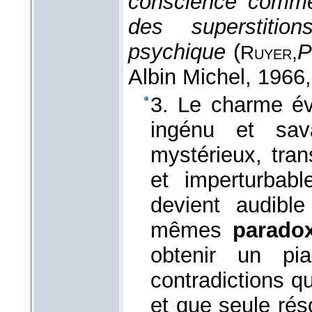
conscience comme 
des superstitions
psychique
(
P
Ruyer,
Albin Michel
, 1966
3. Le charme évas
ingénu et sav
mystérieux, tran
et imperturbabl
devient audibl
mêmes
parado
obtenir un pi
contradictions q
et que seule rés