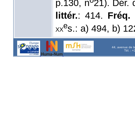
o
p.130, n
21). Dér.
littér.
: 414.
Fréq. 
e
s.: a) 494, b) 12
xx
44, avenue de l
Tél. : 