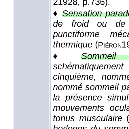
2
1928
, p.736).
♦
Sensation parad
de froid ou de 
punctiforme méc
thermique
(
1
Piéron
♦
Sommeil p
schématiquement 
cinquième, nommé
nommé sommeil par
la présence simu
mouvements oculai
tonus musculaire
horloges du somm