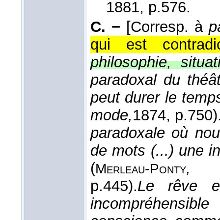
1881
, p.576.
C. −
[Corresp. à
p
qui est contradic
philosophie, situa
paradoxal du théât
peut durer le temp
mode,
1874
, p.750)
paradoxale où nou
de mots (...) une i
(
-
, P
Merleau
Ponty
p.445).
Le rêve e
incompréhensibl