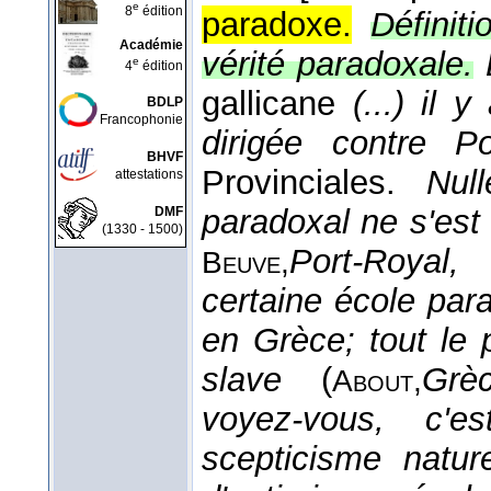
e
8
édition
paradoxe.
Définiti
Académie
vérité paradoxale.
e
4
édition
gallicane
(...) il
BDLP
Francophonie
dirigée contre P
BHVF
Provinciales.
Nul
attestations
paradoxal ne s'est
DMF
(1330 - 1500)
Port-Royal
Beuve,
certaine école para
en Grèce; tout le p
slave
(
Grèc
About,
voyez-vous, c'
scepticisme nature