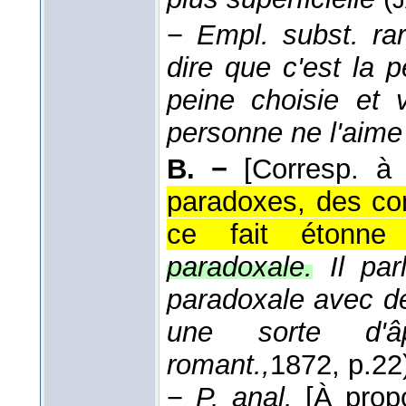
−
Empl. subst. rar
dire que c'est la p
peine choisie et 
personne ne l'aim
B. −
[Corresp. 
paradoxes, des con
ce fait étonne 
paradoxale.
Il pa
paradoxale avec de
une sorte d'â
romant.,
1872
, p.22
−
P. anal.
[À prop