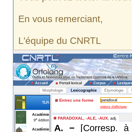
En vous remerciant,
L'équipe du CNRTL
Accueil
Portail lexical
Corpus
Lexique
Morphologie
Lexicographie
Etymologie
Entrez une forme
TLFi
options d'affichage
Académie
PARADOXAL, -ALE, -AUX
, adj.
e
9
édition
A. −
[Corresp. 
Académie