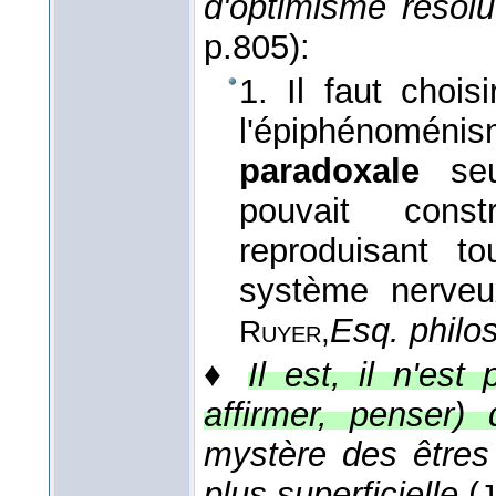
d'optimisme résolu
p.805):
1. Il faut choi
l'épiphénoméni
paradoxale
se
pouvait const
reproduisant t
système nerveux
Esq. philos
Ruyer,
♦
Il est, il n'est
affirmer, penser) 
mystère des êtres
plus superficielle
(
J