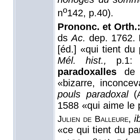
o
n
142, p.40).
Prononc. et Orth.
ds
Ac.
dep. 1762.
[éd.] «qui tient du
Mél. hist.,
p.1:
paradoxalles
de 
«bizarre, inconcev
pouls paradoxal
(
1588 «qui aime le 
i
Julien de Balleure,
«ce qui tient du p