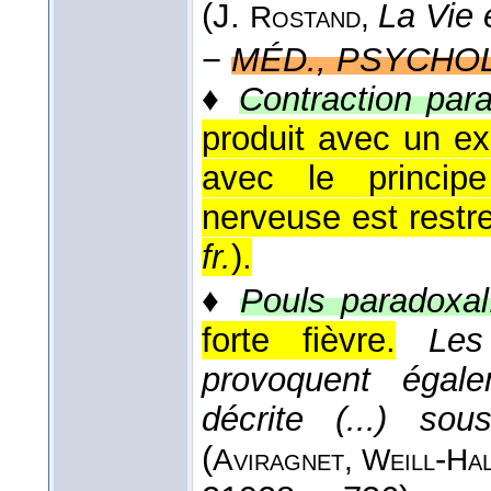
(
J.
La Vie 
Rostand
,
−
MÉD., PSYCHOL
♦
Contraction par
produit avec un ex
avec le principe
nerveuse est restrei
fr.
).
♦
Pouls paradoxal
forte fièvre.
Les
provoquent égalem
décrite (...) s
(
-
Aviragnet, Weill
Hal