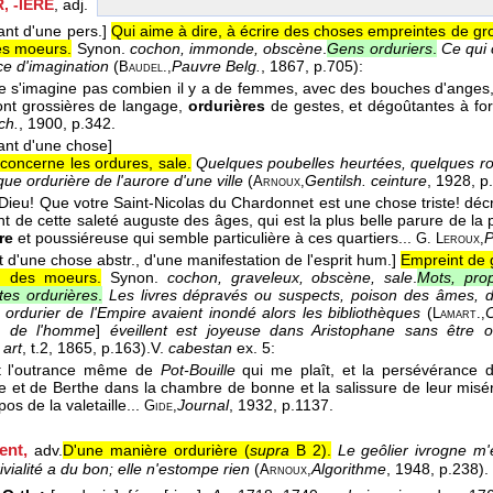
, -IÈRE
, adj.
ant d'une pers.]
Qui aime à dire, à écrire des choses empreintes de gros
es moeurs.
Synon.
cochon, immonde, obscène
.
Gens orduriers
.
Ce qui 
ce d'imagination
(
Pauvre Belg.
, 1867
, p.705):
Baudel.,
e s'imagine pas combien il y a de femmes, avec des bouches d'anges, d
sont grossières de langage,
ordurières
de gestes, et dégoûtantes à for
ch.
, 1900
, p.342.
ant d'une chose]
concerne les ordures, sale.
Quelques poubelles heurtées, quelques ro
que ordurière de l'aurore d'une ville
(
Gentilsh. ceinture
, 1928
, p
Arnoux,
Dieu! Que votre Saint-Nicolas du Chardonnet est une chose triste! décr
nt de cette saleté auguste des âges, qui est la plus belle parure de la 
re
et poussiéreuse qui semble particulière à ces quartiers...
P
G. Leroux,
t d'une chose abstr., d'une manifestation de l'esprit hum.]
Empreint de g
on des moeurs.
Synon.
cochon, graveleux, obscène, sale
.
Mots, prop
ltes ordurières
.
Les livres dépravés ou suspects, poison des âmes, don
 ordurier de l'Empire avaient inondé alors les bibliothèques
(
C
Lamart.,
s de l'homme
]
éveillent est joyeuse dans Aristophane sans être
 art
, t.2
, 1865
, p.163).
V.
cabestan
ex. 5:
st l'outrance même de
Pot-Bouille
qui me plaît, et la persévérance 
e et de Berthe dans la chambre de bonne et la salissure de leur misé
os de la valetaille...
Journal
, 1932
, p.1137.
Gide,
ent,
adv.
D'une manière ordurière (
supra
B 2).
Le geôlier ivrogne m'
ivialité a du bon; elle n'estompe rien
(
Algorithme
, 1948
, p.238).
Arnoux,