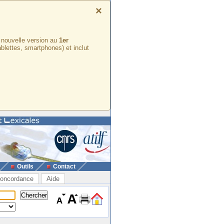
×
e nouvelle version au
1er
ablettes, smartphones) et inclut
Outils
Contact
oncordance
Aide