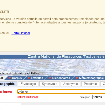
u CNRTL,
services, la version actuelle du portail sera prochainement remplacée par un
 une refonte complète de l'interface adaptée à tous les supports (ordinateurs, t
.
ion ici :
Portail lexical
cal
Corpus
Lexiques
Dictionnaires
Métalexicographie
icographie
Etymologie
Synonymie
Antonymie
Proxémie
C
ne forme
options d'affichage
catégorie :