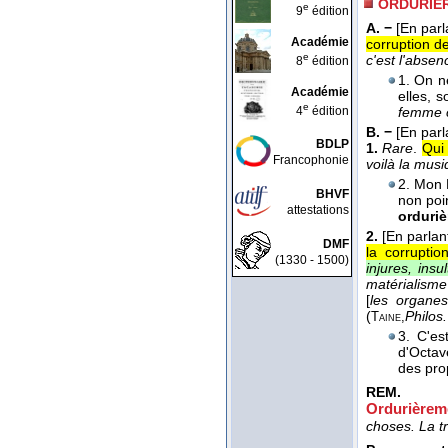
ORDURIER
e
9
édition
A. −
[En parl
Académie
corruption d
e
c'est l'absen
8
édition
1. On n
Académie
elles, 
e
4
édition
femme 
B. −
[En parl
BDLP
1.
Rare
.
Qui 
Francophonie
voilà la musi
2. Mon 
BHVF
non poi
attestations
orduriè
2.
[En parlan
DMF
la corrupti
(1330 - 1500)
injures, insu
matérialisme
[
les organe
(
Philos.
Taine,
3. C'e
d'Octav
des prop
REM.
Ordurièrem
choses. La tr