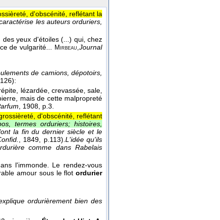
sièreté, d'obscénité, reflétant la
caractérise les auteurs orduriers,
es yeux d'étoiles (...) qui, chez
ce de vulgarité...
Journal
Mirbeau,
ulements de camions, dépotoirs,
.126):
épite, lézardée, crevassée, sale,
pierre, mais de cette malpropreté
arfum
, 1908
, p.3.
rossièreté, d'obscénité, reflétant
os, termes orduriers; histoires,
t la fin du dernier siècle et le
onfid.
, 1849
, p.113).
L'idée qu'ils
 ordurière comme dans Rabelais
dans l'immonde. Le rendez-vous
rable amour sous le flot
ordurier
explique ordurièrement bien des