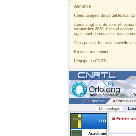
Annonce
Chers usagers du portail lexical d
Après vingt ans de bons et loyaux 
septembre 2026
. Celle-ci apporte
également de nouvelles ressources
Vous pouvez tester la nouvelle vers
En vous remerciant,
L'équipe du CNRTL
Accueil
Portail lexi
Morphologie
Lex
Entrez u
TLFi
Académie