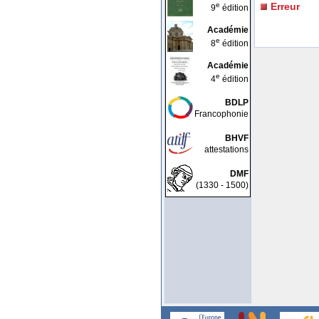
e
Erreur
9
édition
Académie
e
8
édition
Académie
e
4
édition
BDLP
Francophonie
BHVF
attestations
DMF
(1330 - 1500)