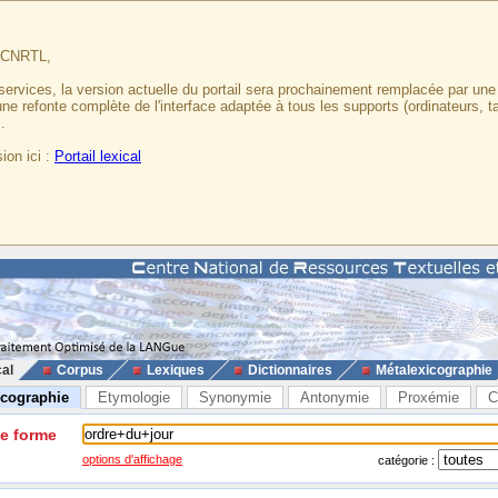
u CNRTL,
services, la version actuelle du portail sera prochainement remplacée par un
 une refonte complète de l'interface adaptée à tous les supports (ordinateurs, t
.
ion ici :
Portail lexical
cal
Corpus
Lexiques
Dictionnaires
Métalexicographie
icographie
Etymologie
Synonymie
Antonymie
Proxémie
C
ne forme
options d'affichage
catégorie :