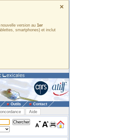
×
e nouvelle version au
1er
ablettes, smartphones) et inclut
Outils
Contact
oncordance
Aide