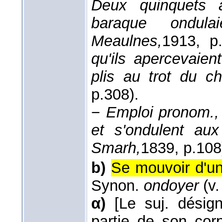
Deux quinquets 
baraque ondula
Meaulnes,
1913
, p
qu'ils apercevaien
plis au trot du ch
p.308).
−
Emploi pronom., 
et s'ondulent a
Smarh,
1839
, p.108
b)
Se mouvoir d'un
Synon.
ondoyer
(v.
α)
[Le suj. désig
partie de son cor