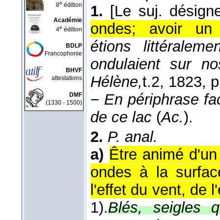
e
8
édition
1.
[Le suj. désign
Académie
ondes; avoir un 
e
4
édition
étions littéralem
BDLP
Francophonie
ondulaient sur no
BHVF
Hélène,
t.2
, 1823
, 
attestations
−
En périphrase fac
DMF
(1330 - 1500)
de ce lac
(
Ac.
).
2.
P. anal.
a)
Être animé d'un
ondes à la surfac
l'effet du vent, de l
1).
Blés, seigles 