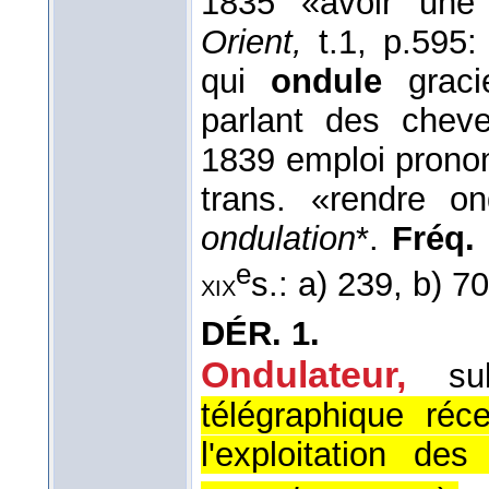
1835 «avoir une
Orient,
t.1, p.595:
qui
ondule
graci
parlant des chev
1839 emploi prono
trans. «rendre on
ondulation
*.
Fréq. 
e
s.: a) 239, b) 7
xix
DÉR.
1.
Ondulateur,
su
télégraphique réce
l'exploitation de