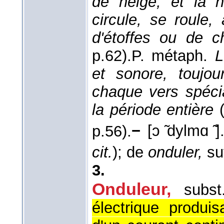
de neige, et la n
circule, se roule
d'étoffes ou de c
p.62).
P. métaph.
L
et sonore, toujo
chaque vers spéci
la période entière
p.56).
−
[ɔ ̃dylmɑ ̃
cit.
); de
onduler,
su
3.
Onduleur,
subs
électrique produis