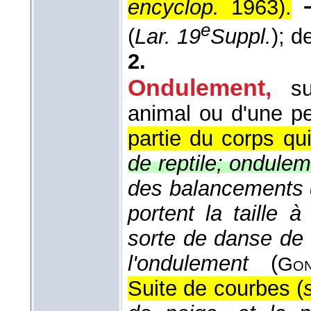
encyclop.
1963
).
e
(
Lar. 19
Suppl.
); d
2.
Ondulement,
s
animal ou d'une pe
partie du corps qu
de reptile; ondule
des balancements d
portent la taille
sorte de danse de 
l'ondulement
(
Gon
Suite de courbes (