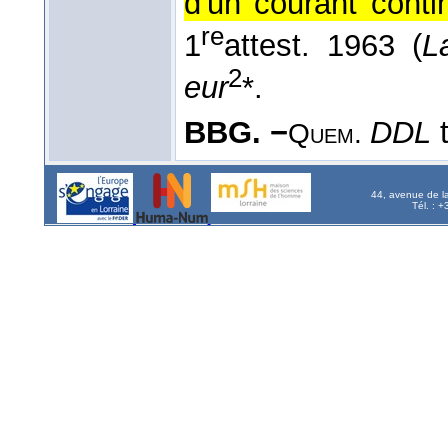
d'un courant contin
re
1
attest. 1963 (
L
2
eur
*.
BBG. −
DDL
t
Quem.
44, avenue de l
Tél. : 