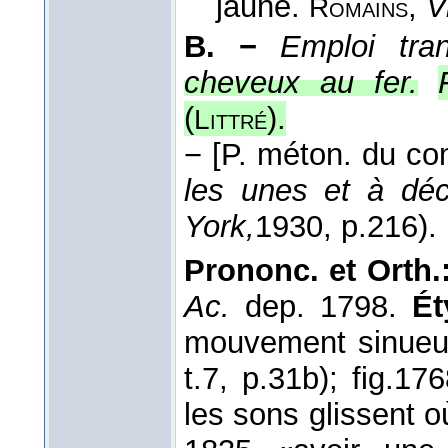
jaune.
,
V
Romains
B. −
Emploi tran
cheveux au fer.
(
).
Littré
−
[P. méton. du comp
les unes et à déc
York,
1930
, p.216).
Prononc. et Orth.
Ac.
dep. 1798.
Ét
mouvement sinueu
t.7, p.31b); fig.176
les sons glissent o