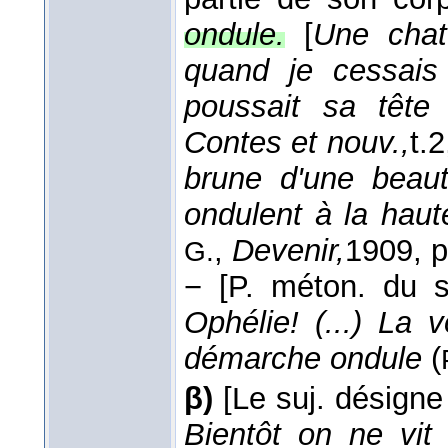
ondule.
[
Une chat
quand je cessais 
poussait sa têt
Contes et nouv.,
t.
brune d'une beaut
ondulent à la hau
,
Devenir,
1909
, 
G.
−
[P. méton. du s
Ophélie! (...) La
démarche ondule
(
β)
[Le suj. désign
Bientôt on ne vit 