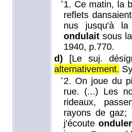
1. Ce matin, la b
reflets dansaien
nus jusqu'à la 
ondulait
sous la
1940
, p.770.
d)
[Le suj. dési
alternativement.
S
2. On joue du pi
rue. (...) Les n
rideaux, passe
rayons de gaz; 
j'écoute
ondule