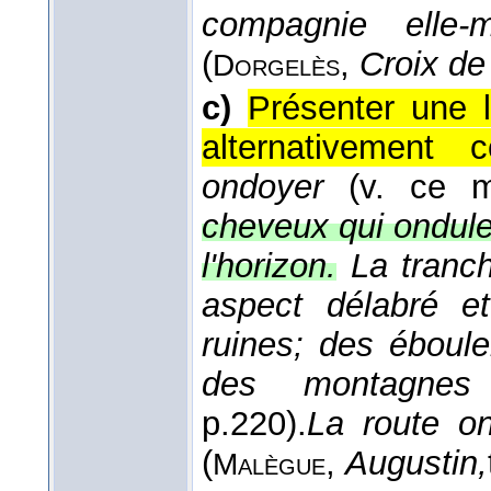
compagnie elle
(
,
Croix de
Dorgelès
c)
Présenter une 
alternativement 
ondoyer
(v. ce m
cheveux qui ondulen
l'horizon.
La tranch
aspect délabré e
ruines; des éboul
des montagnes
p.220).
La route on
(
,
Augustin,
Malègue