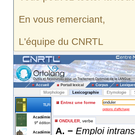
En vous remerciant,
L'équipe du CNRTL
Accueil
Portail lexical
Corpus
Lexique
Morphologie
Lexicographie
Etymologie
Entrez une forme
TLFi
options d'affichage
Académie
ONDULER
, verbe
e
9
édition
A. −
Emploi intrans
Académie