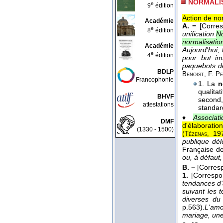
NORMALI
e
9
édition
Action de nor
Académie
A. −
[Corre
e
8
édition
unification
.
No
normalisatio
Académie
Aujourd'hui,
e
4
édition
pour but imm
paquebots dé
BDLP
F.
Benoist,
Pe
Francophonie
1. La
n
qualita
BHVF
second,
attestations
standard
♦
Associat
DMF
d'élaboratio
(1330 - 1500)
(
19
Tézenas,
publique dél
Française d
ou, à défaut
B. −
[Corres
1.
[Corresp
tendances d'a
suivant les t
diverses du
p.563).
L'amou
mariage, une