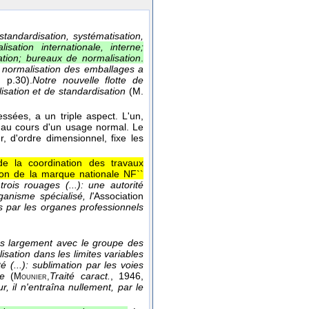
 standardisation, systématisation,
lisation internationale, interne;
ation; bureaux de normalisation
.
La normalisation des emballages a
, p.30).
Notre nouvelle flotte de
sation et de standardisation
(
M.
ressées, a un triple aspect. L'un,
ir au cours d'un usage normal. Le
r, d'ordre dimensionnel, fixe les
e la coordination des travaux
ution de la marque nationale NF``
rois rouages (...): une autorité
rganisme spécialisé, l'
Association
s par les organes professionnels
lus largement avec le groupe des
sation dans les limites variables
é (...): sublimation par les voies
e
(
Traité caract.
, 1946
,
Mounier,
r, il n'entraîna nullement, par le