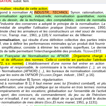
SATION
, subst. fém.
maliser; résultat de cette action.
spond à
normaliser
A]
INDUSTR., TECHNOL.
Synon.
rationalisation,
rmalisation agricole, industrielle; normalisation quantitative; norma
n du dessin, de la technique, des comptabilités; centre de normalis
 l'industrie des conserves a adopté le principe de la normalisation. 
édiat de simplifier l'utilisation pratique
(
Industr. conserves
, 1950
note chez les armateurs et les constructeurs un réel souci de normali
Transp. mar.
, 1961
, p.118).
V.
normaliser
ex. de Villemer:
ttier
,
ormalisation
, qui résulte d'une définition collective des parties inté
tif, vise à définir les performances minimales qu'un produit doit fourn
 simplificateur, consiste à éliminer les variétés superflues. Le dernie
s de taille permettant l'interchangeabilité des produits.
1972
.
Tézenas
ion Française de Normalisation
ou
AFNOR
.
,,Organisme chargé d
n et de diffusion des normes. Celle-ci contrôle en particulier l'attrib
72, s.v. norme
).
L'établissement d'une norme fait entrer en action t
éguée et responsable, le
commissaire à la normalisation
(...); un o
e Normalisation
(AFNOR) (...), les
bureaux de normalisation
constitué
, par les soins de l'AFNOR
(
Organ. industr.
, 1947
, p.16).
Villemer,
pond à
normaliser
B]
Synon.
régularisation
.
ond à
normaliser
B 1]
Il faut mener avec lui
[
l'instinct combatif
]
, et p
ffirmation, une souple politique qui se résume en trois termes: normali
empéraments et les vocations; globalisation sur l'ensemble de l'activit
 sport, des concours, du commandement, du jeu ou de l'héroïsm
r m'exaltait, il est vrai, mais, en dépit de ce qu'avait prédit le docteu
 normalisation de mes désirs
(
Et nunc manet
, 1951
, p.1131).
Gide,