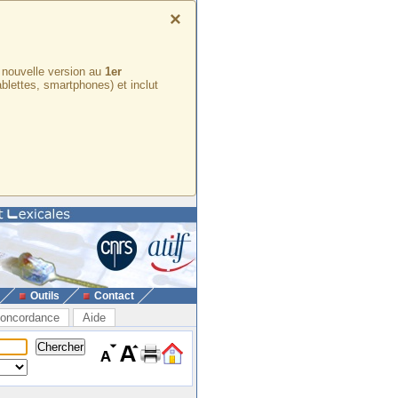
×
e nouvelle version au
1er
ablettes, smartphones) et inclut
Outils
Contact
oncordance
Aide