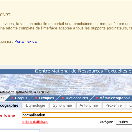
u CNRTL,
services, la version actuelle du portail sera prochainement remplacée par un
 une refonte complète de l'interface adaptée à tous les supports (ordinateurs, t
.
ion ici :
Portail lexical
cal
Corpus
Lexiques
Dictionnaires
Métalexicographie
icographie
Etymologie
Synonymie
Antonymie
Proxémie
C
ne forme
options d'affichage
catégorie :