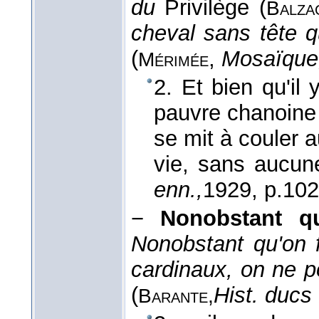
du
Privilège (
Balza
cheval sans tête q
(
,
Mosaïque
Mérimée
2. Et bien qu'il
pauvre chanoine 
se mit à couler a
vie, sans aucun
enn.,
1929
, p.102
−
Nonobstant q
Nonobstant qu'on 
cardinaux, on ne p
(
Hist. ducs
Barante,