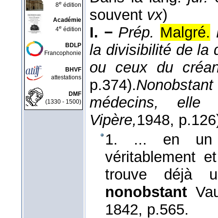
e
8
édition
souvent
vx
)
Académie
I. −
Prép.
Malgré.
e
4
édition
la divisibilité de la
BDLP
Francophonie
ou ceux du créan
BHVF
attestations
p.374).
Nonobsta
DMF
médecins, elle 
(1330 - 1500)
Vipère,
1948
, p.126
1. ... en un 
véritablement et
trouve déjà u
nonobstant
Vau
1842
, p.565.