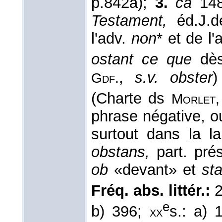
p.842a);
3.
ca
148
Testament,
éd.J.d
l'adv.
non
* et de l'a
ostant ce que
dès
,
s.v. obster
)
Gdf.
(Charte ds
Morlet,
phrase négative, o
surtout dans la la
obstans,
part. pré
ob
«devant» et
st
Fréq. abs. littér.:
2
e
b) 396;
s.: a) 
xx