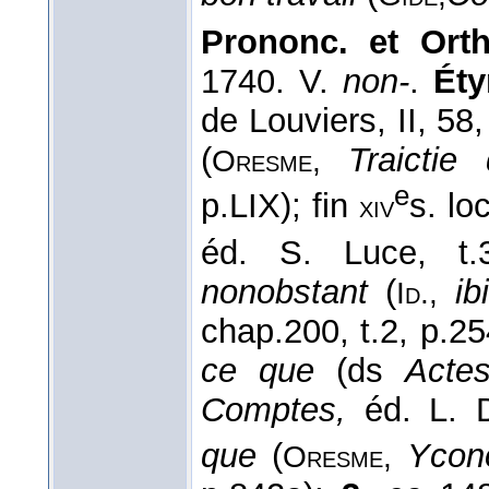
Prononc. et Orth
1740. V.
non-
.
Éty
de Louviers, II, 5
(
Traictie
Oresme,
e
p.LIX); fin
s. lo
xiv
éd. S. Luce, t.
nonobstant
(
ib
Id.,
chap.200, t.2, p.2
ce que
(ds
Acte
Comptes,
éd. L. D
que
(
Ycon
Oresme,