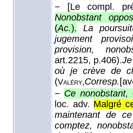
−
[Le compl. pré
Nonobstant oppos
(
Ac.
).
La poursui
jugement provisoi
provision, nonob
art.2215, p.406).
Je
où je crève de c
(
Corresp.
[av
Valéry,
−
Ce nonobstant,
loc. adv.
Malgré c
maintenant de ce 
comptez, nonobsta