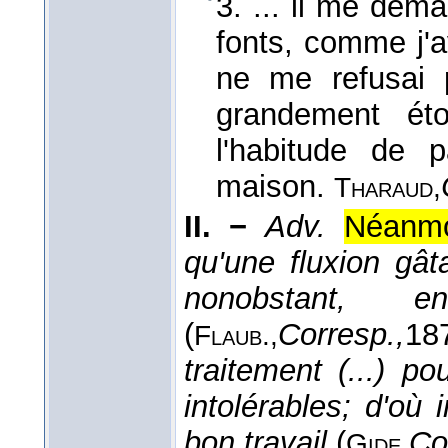
3. ... il me dema
fonts, comme j'av
ne me refusai
grandement ét
l'habitude de 
maison.
Tharaud,
II. −
Adv.
Néanmo
qu'une fluxion gât
nonobstant, e
(
Corresp.,
18
Flaub.,
traitement (...) p
intolérables; d'où
bon travail
(
Co
Gide,