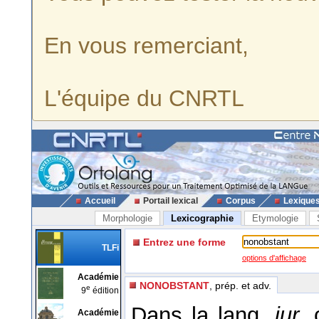
En vous remerciant,
L'équipe du CNRTL
Accueil
Portail lexical
Corpus
Lexique
Morphologie
Lexicographie
Etymologie
Entrez une forme
TLFi
options d'affichage
Académie
NONOBSTANT
, prép. et adv.
e
9
édition
Dans la lang.
jur.
Académie