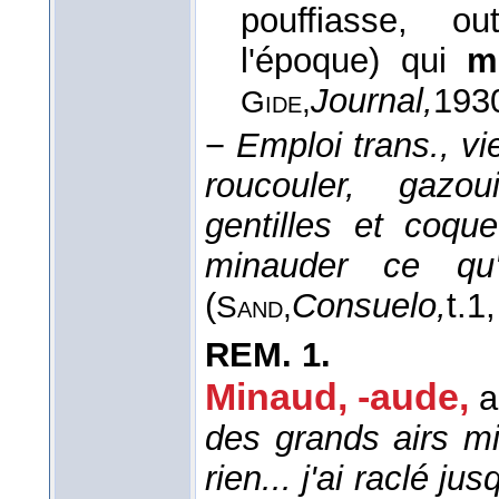
pouffiasse, ou
l'époque) qui
m
Journal,
193
Gide,
−
Emploi trans., viei
roucouler, gazo
gentilles et coqu
minauder ce qu'
(
Consuelo,
t.1
Sand,
REM.
1.
Minaud, -aude,
a
des grands airs mi
rien... j'ai raclé ju