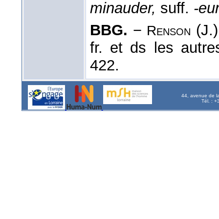
minauder,
suff.
-eu
BBG.
−
(J.
Renson
fr. et ds les autr
422.
44, avenue de l
Tél. : 