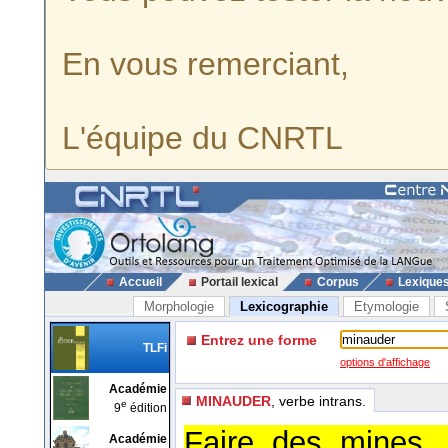
En vous remerciant,
L'équipe du CNRTL
Accueil
Portail lexical
Corpus
Lexique
Morphologie
Lexicographie
Etymologie
Entrez une forme
TLFi
options d'affichage
Académie
MINAUDER
, verbe intrans.
e
9
édition
Faire des mines,
Académie