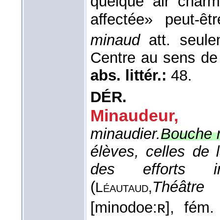
quelque air char
affectée» peut-êt
minaud
att. seul
Centre au sens de 
abs. littér.:
48.
DÉR.
Minaudeur, -
minaudier.
Bouche 
élèves, celles de 
des efforts i
(
Théâtre
Léautaud,
[minodoe:ʀ], fém.