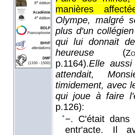
e
8
édition
manières affecté
Académie
Olympe, malgré se
e
4
édition
plus d'un collégie
BDLP
Francophonie
qui lui donnait d
BHVF
attestations
heureuse
(
Zo
DMF
p.1164).
Elle aussi
(1330 - 1500)
attendait, Mons
timidement, avec 
qui joue à faire l'
p.126):
−. C'était dans 
entr'acte. Il