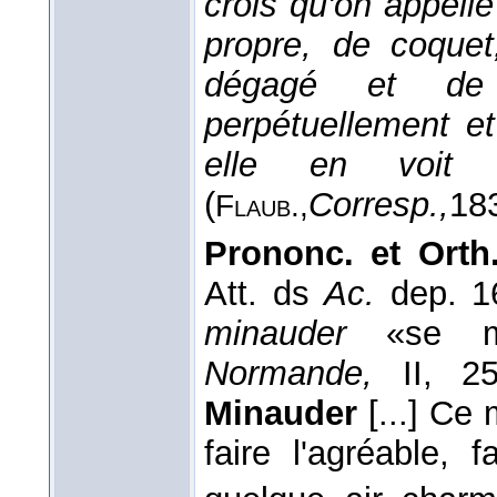
crois qu'on appelle
propre, de coque
dégagé et de
perpétuellement e
elle en voit d
(
Corresp.,
18
Flaub.,
Prononc. et Orth
Att. ds
Ac.
dep. 1
minauder
«se mo
Normande,
II, 2
Minauder
[...] Ce 
faire l'agréable, 