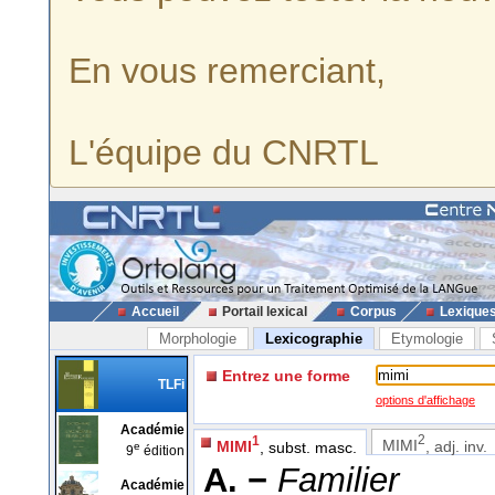
En vous remerciant,
L'équipe du CNRTL
Accueil
Portail lexical
Corpus
Lexique
Morphologie
Lexicographie
Etymologie
Entrez une forme
TLFi
options d'affichage
Académie
2
1
MIMI
, adj. inv.
MIMI
, subst. masc.
e
9
édition
A. −
Familier
Académie