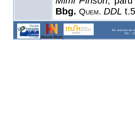
Mimi Pinson
, paru
Bbg.
DDL
t.5
Quem.
44, avenue de l
Tél. : 