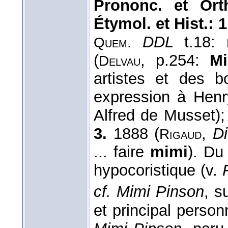
Prononc. et Orth
Étymol. et Hist.:
1
DDL
t.18: 
Quem.
(
, p.254:
M
Delvau
artistes et des 
expression à Henr
Alfred de Musset)
3.
1888 (
,
Di
Rigaud
... faire
mimi
). Du
hypocoristique (v.
cf.
Mimi Pinson
, s
et principal perso