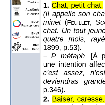
e
8
édition
1.
Chat, petit chat.
Académie
(Il appelle son chat
e
4
édition
minet
(
,
Sc
Feuillet
BDLP
Francophonie
chat. Un tout jeune
BHVF
quatre mois, rayé
attestations
1899
, p.53).
DMF
(1330 - 1500)
−
P. métaph.
[À p
une intention affe
c'est assez, n'e
deviendras grande
p.346).
2.
Baiser, caresse.