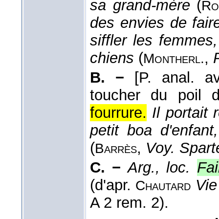
sa grand-mère
(
Ro
des envies de fair
siffler les femmes
chiens
(
,
Montherl.
B. −
[P. anal. 
toucher du poil 
fourrure.
Il portai
petit boa d'enfan
(
,
Voy. Spart
Barrès
C. −
Arg., loc.
Fa
(d'apr.
Vie
Chautard
A 2 rem. 2).