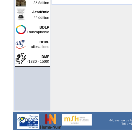
e
8
édition
Académie
e
4
édition
BDLP
Francophonie
BHVF
attestations
DMF
(1330 - 1500)
44, avenue de l
Tél. : 