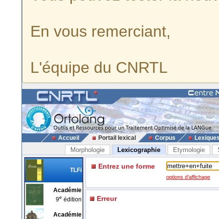
En vous remerciant,
L'équipe du CNRTL
Accueil
Portail lexical
Corpus
Lexique
Morphologie
Lexicographie
Etymologie
Entrez une forme
TLFi
options d'affichage
Académie
e
Erreur
9
édition
Académie