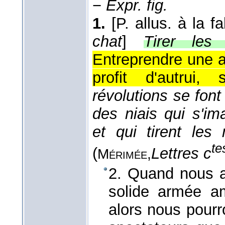
−
Expr. fig.
1.
[P. allus. à la 
chat
]
Tirer les
Entreprendre une act
profit d'autrui,
révolutions se fon
des niais qui s'im
et qui tirent les
te
(
Lettres c
Mérimée,
2. Quand nous au
solide armée am
alors nous pourr