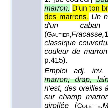
marron.
D'un ton b
des marrons.
Un h
d'un caban
(
Fracasse,
Gautier,
classique couvertur
couleur de marron
p.415).
Emploi adj. inv.
marron; drap, lai
n'est, des oreilles
sur champ marron
giroflée
(
M
Colette,