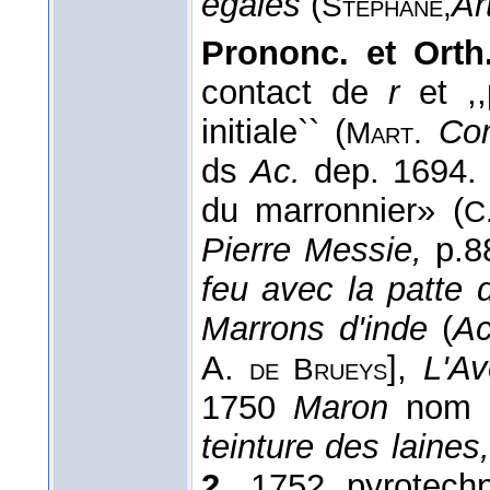
égales
(
Ar
Stéphane,
Prononc. et Orth.
contact de
r
et ,,
initiale`` (
Co
Mart.
ds
Ac.
dep. 1694
du marronnier» (
C
Pierre Messie,
p.88
feu avec la patte 
Marrons d'inde
(
Ac
A.
],
L'Av
de Brueys
1750
Maron
nom d
teinture des laines,
2.
1752 pyrotechn