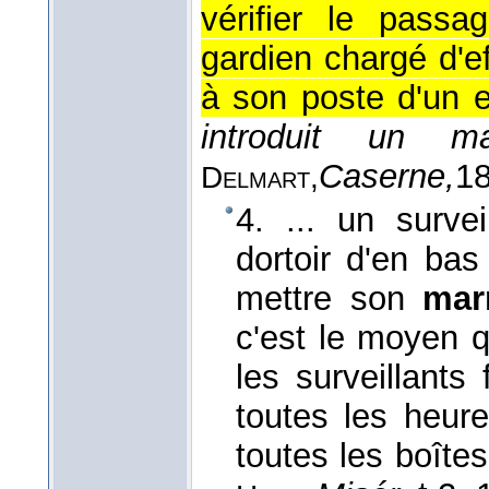
vérifier le passag
gardien chargé d'e
à son poste d'un e
introduit un m
Caserne,
1
Delmart,
4. ... un survei
dortoir d'en ba
mettre son
mar
c'est le moyen q
les surveillants
toutes les heu
toutes les boîtes