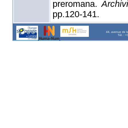
preromana.
Archivi
pp.120-141.
44, avenue de l
Tél. : 