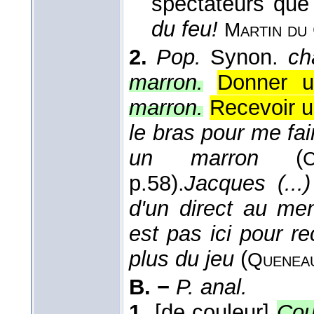
spectateurs que
du feu!
Martin du 
2.
Pop.
Synon.
ch
marron.
Donner u
marron.
Recevoir u
le bras pour me fair
un marron
(
C
p.58).
Jacques (...
d'un direct au men
est pas ici pour r
plus du jeu
(
Quenea
B. −
P. anal.
1.
[de couleur]
Cou