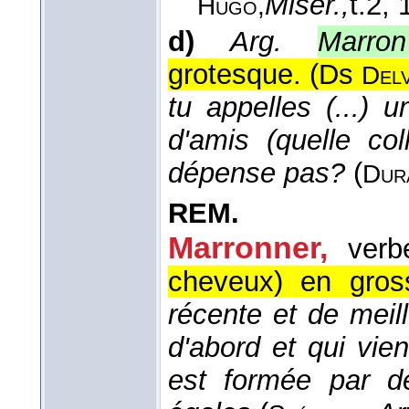
Misér.,
t.2
, 
Hugo,
d)
Arg.
Marron
grotesque. (
Ds
Del
tu appelles (...) 
d'amis (quelle co
dépense pas?
(
Dur
REM.
Marronner,
verb
cheveux) en gros
récente et de meil
d'abord et qui vie
est formée par d