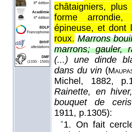
e
8
édition
châtaigniers, plu
Académie
forme arrondie,
e
4
édition
épineuse, et dont 
BDLP
Francophonie
roux.
Marrons bouil
BHVF
marrons; gauler, 
attestations
(...) une dinde b
DMF
(1330 - 1500)
dans du vin
(
Maupas
Michel
, 1882
, p.
Rainette, en hiver
bouquet de ceris
1911
, p.1305):
1. On fait cercl