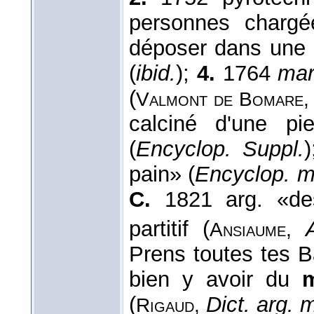
personnes chargé
déposer dans une 
(
ibid.
);
4.
1764
mar
(
Valmont de Bomare,
calciné d'une p
(
Encyclop. Suppl.
pain» (
Encyclop. m
C.
1821 arg. «des
partitif (
Ansiaume,
Prens toutes tes Ba
bien y avoir du
(
Dict. arg. 
Rigaud,