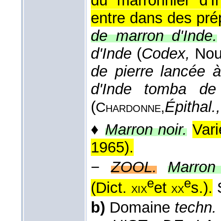
du marronnier d'I
entre dans des pré
de marron d'Inde.
d'Inde
(
Codex,
Nouv
de pierre lancée 
d'Inde tomba de 
(
Épithal.,
Chardonne,
♦
Marron noir.
Vari
1965
).
−
ZOOL.
Marron
e
e
(
Dict.
et
s.
).
xix
xx
b)
Domaine
techn.