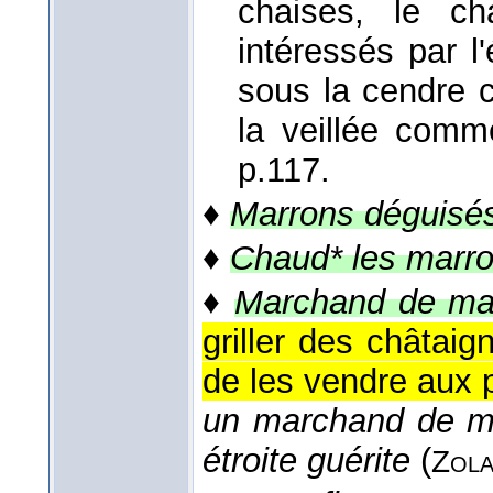
chaises, le c
intéressés par 
sous la cendre c
la veillée com
p.117.
♦
Marrons déguisés
♦
Chaud* les marro
♦
Marchand de ma
griller des châtai
de les vendre aux 
un marchand de ma
étroite guérite
(
Zola