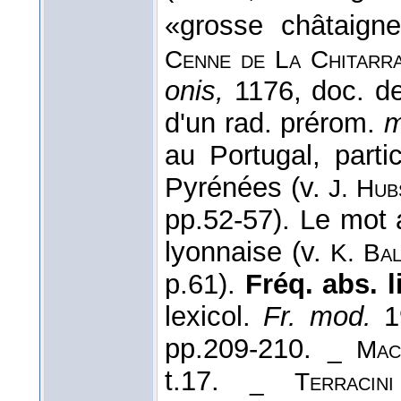
«grosse châtaign
Cenne de La Chitarr
onis,
1176, doc. 
d'un rad. prérom.
m
au Portugal, parti
Pyrénées (v.
J. Hub
pp.52-57). Le mot a
lyonnaise (v.
K. Bal
p.61).
Fréq. abs. li
lexicol.
Fr. mod.
19
pp.209-210.
_ Mac
t.17.
_
Terracini