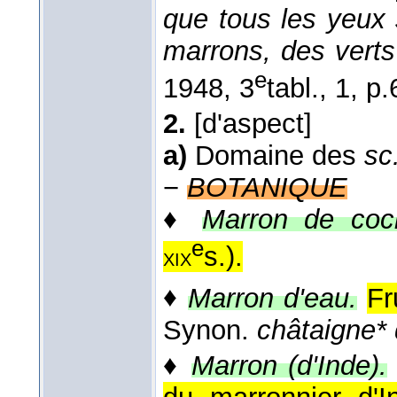
que tous les yeux 
marrons, des verts
e
1948, 3
tabl., 1, p.
2.
[d'aspect]
a)
Domaine des
sc
−
BOTANIQUE
♦
Marron de coc
e
s.
).
xix
♦
Marron d'eau.
Fr
Synon.
châtaigne* 
♦
Marron (d'Inde).