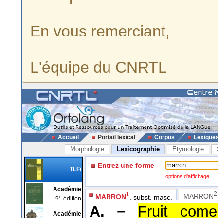
En vous remerciant,
L'équipe du CNRTL
Accueil
Portail lexical
Corpus
Lexique
Morphologie
Lexicographie
Etymologie
Entrez une forme
TLFi
options d'affichage
Académie
2
1
MARRON
MARRON
, subst. masc.
e
9
édition
A. −
Fruit come
Académie