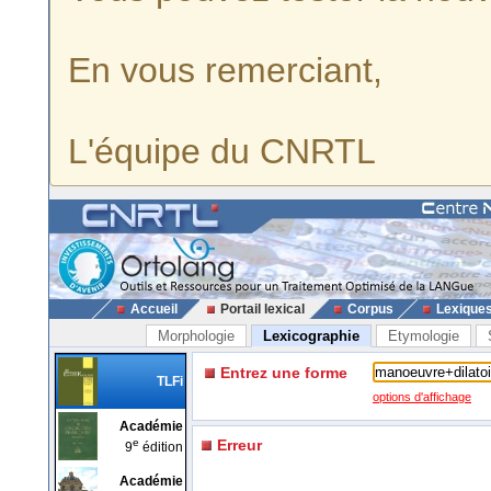
En vous remerciant,
L'équipe du CNRTL
Accueil
Portail lexical
Corpus
Lexique
Morphologie
Lexicographie
Etymologie
Entrez une forme
TLFi
options d'affichage
Académie
e
Erreur
9
édition
Académie