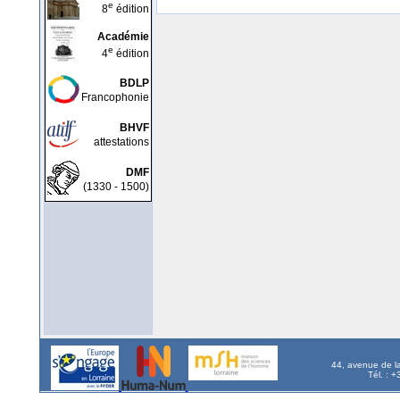
e
8
édition
Académie
e
4
édition
BDLP
Francophonie
BHVF
attestations
DMF
(1330 - 1500)
44, avenue de l
Tél. : 