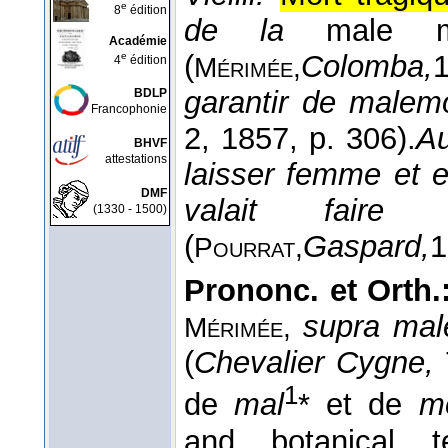
e
8
édition
de la
male m
Académie
(
Colomba,
e
Mérimée,
4
édition
garantir de malem
BDLP
Francophonie
2
, 1857
, p. 306).
Au
BHVF
attestations
laisser femme et 
DMF
valait fair
(1330 - 1500)
(
Gaspard,
1
Pourrat,
Prononc. et Orth.
supra mal
Mérimée,
(
Chevalier Cygne,
1
de
mal
* et de
m
and botanical t