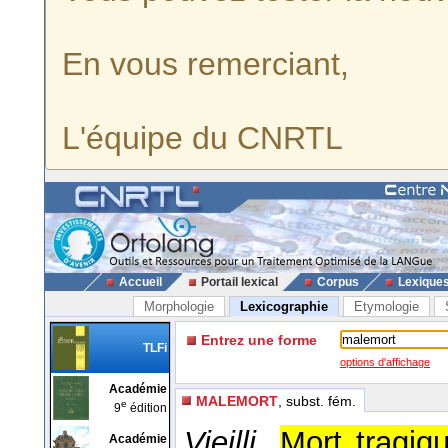
En vous remerciant,
L'équipe du CNRTL
Accueil
Portail lexical
Corpus
Lexique
Morphologie
Lexicographie
Etymologie
Entrez une forme
TLFi
options d'affichage
Académie
MALEMORT
, subst. fém.
e
9
édition
Vieilli.
Mort tragiq
Académie