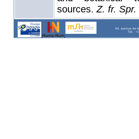
sources.
Z. fr. Spr.
44, avenue de l
Tél. : 