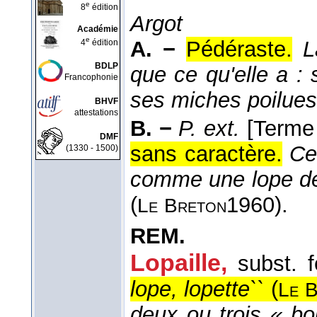
e
8
édition
Argot
Académie
e
A. −
Pédéraste.
L
4
édition
BDLP
que ce qu'elle a : 
Francophonie
ses miches poilues
BHVF
attestations
B. −
P. ext.
[Terme
DMF
sans caractère.
Ce
(1330 - 1500)
comme une lope depu
(
1960
).
Le
Breton
REM.
Lopaille,
subst. 
lope, lopette``
(
Le
B
deux ou trois « b