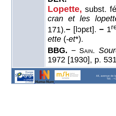
Lopette,
subst. f
cran et les lope
r
171).
−
[lɔpεt].
−
1
ette
(
-et
*).
BBG.
−
.
Sou
Sain
1972 [1930], p. 531
44, avenue de l
Tél. : 