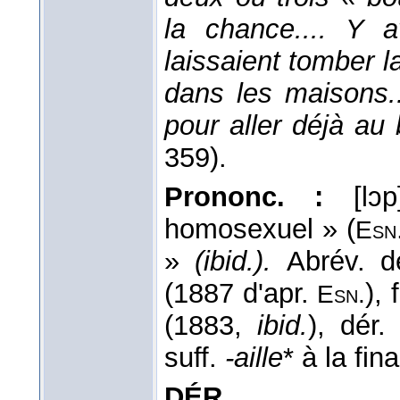
la chance.... Y a
laissaient tomber l
dans les maisons..
pour aller déjà au
359).
Prononc. :
[lɔ
homosexuel » (
Esn
»
(ibid.).
Abrév. 
(1887 d'apr.
),
Esn.
(1883,
ibid.
), dér
suff.
-aille
* à la fin
DÉR.