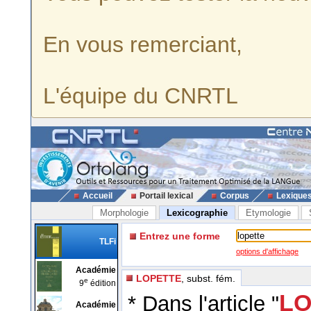
En vous remerciant,
L'équipe du CNRTL
Accueil
Portail lexical
Corpus
Lexique
Morphologie
Lexicographie
Etymologie
Entrez une forme
TLFi
options d'affichage
Académie
LOPETTE
, subst. fém.
e
9
édition
LO
* Dans l'article "
Académie