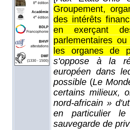
e
8
édition
Groupement, organ
Académie
des intérêts financ
e
4
édition
en exerçant de
BDLP
Francophonie
parlementaires ou
BHVF
attestations
les organes de p
DMF
s'oppose à la r
(1330 - 1500)
européen dans lequ
possible
(
Le Mond
certains milieux,
nord-africain » d'ut
en particulier le
sauvegarde de priv