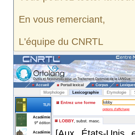
En vous remerciant,
L'équipe du CNRTL
Accueil
Portail lexical
Corpus
Lexique
Morphologie
Lexicographie
Etymologie
Entrez une forme
TLFi
options d'affichage
Académie
LOBBY
, subst. masc.
e
9
édition
[Aux États-Unis 
Académie