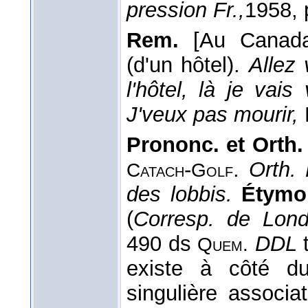
pression Fr.,
1958
,
Rem.
[Au Canada]
(d'un hôtel).
Allez
l'hôtel, là je vai
J'veux pas mourir,
Prononc. et Orth.
-
.
Orth.
Catach
Golf
des lobbis.
Étymol
(
Corresp. de Lon
490 ds
DDL
Quem.
existe à côté d
singulière associa