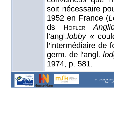
soit nécessaire po
1952 en France (
L
ds
Anglic
Höfler
l'angl.
lobby
« coul
l'intermédiaire de 
germ. de l'angl.
lo
1974, p. 581.
44, avenue de l
Tél. : 