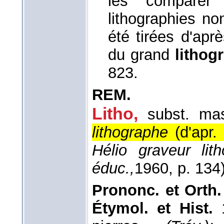
les comparer
lithographies no
été tirées d'aprè
du grand
lithog
823.
REM.
Litho,
subst. mas
lithographe
(
d'apr
Hélio graveur li
éduc.,
1960
, p. 134)
Prononc. et Orth.
Étymol. et Hist.