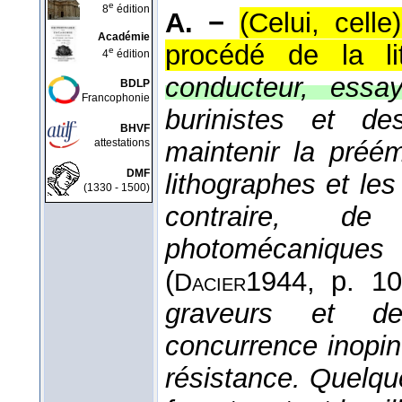
e
8
édition
A. −
(Celui, cell
Académie
procédé de la lit
e
4
édition
conducteur, essay
BDLP
Francophonie
burinistes et des
BHVF
attestations
maintenir la préém
DMF
lithographes et les
(1330 - 1500)
contraire, d
photomécanique
(
1944
, p. 10
Dacier
graveurs et de
concurrence inopin
résistance. Quelqu