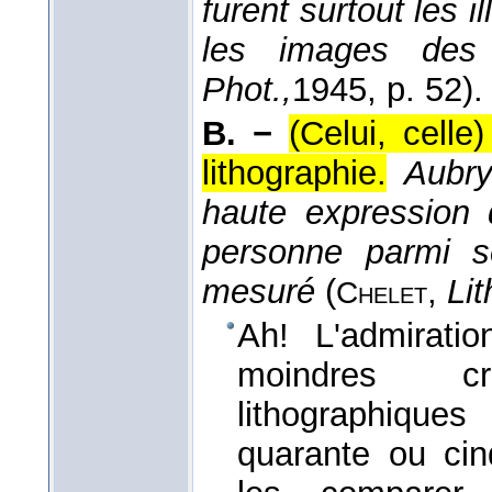
furent surtout les i
les images des
Phot.,
1945
, p. 52).
B. −
(Celui, cell
lithographie.
Aubry
haute expression d
personne parmi se
mesuré
(
,
Lit
Chelet
Ah! L'admirati
moindres cr
lithographique
quarante ou cin