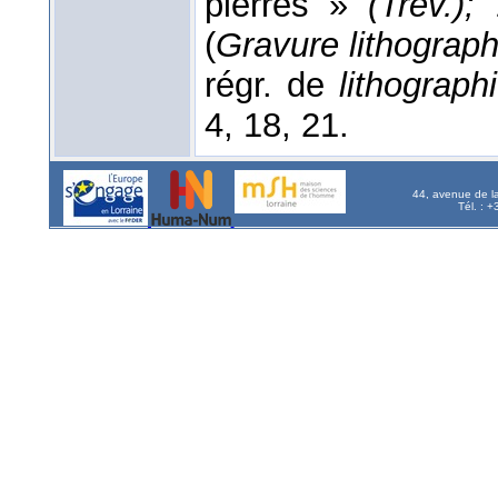
pierres »
(Trév.);
(
Gravure lithograp
régr. de
lithograph
4, 18, 21.
44, avenue de l
Tél. : 