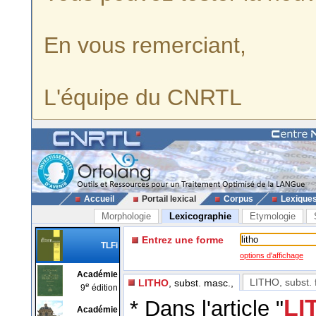
En vous remerciant,
L'équipe du CNRTL
Accueil
Portail lexical
Corpus
Lexique
Morphologie
Lexicographie
Etymologie
Entrez une forme
TLFi
options d'affichage
Académie
LITHO
, subst.
LITHO
, subst. masc.,
e
9
édition
LI
* Dans l'article "
Académie