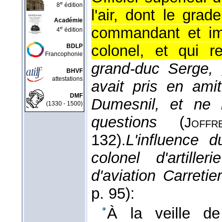
e
8
édition
l'air, dont le gra
Académie
commandant et imm
e
4
édition
colonel, et qui re
BDLP
Francophonie
grand-duc Serge, g
BHVF
attestations
avait pris en amiti
DMF
Dumesnil, et ne l
(1330 - 1500)
questions
(
Joffr
132).
L'influence d
colonel d'artille
d'aviation Carretie
p. 95):
À la veille d