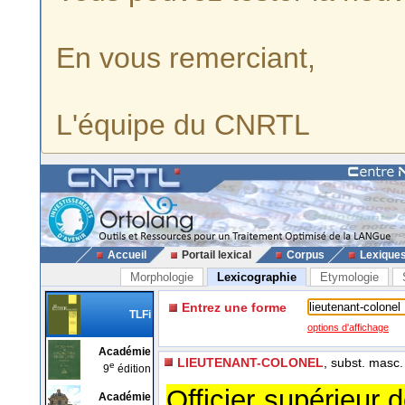
En vous remerciant,
L'équipe du CNRTL
Accueil
Portail lexical
Corpus
Lexique
Morphologie
Lexicographie
Etymologie
Entrez une forme
TLFi
options d'affichage
Académie
LIEUTENANT-COLONEL
, subst. masc.
e
9
édition
Officier supérieur 
Académie