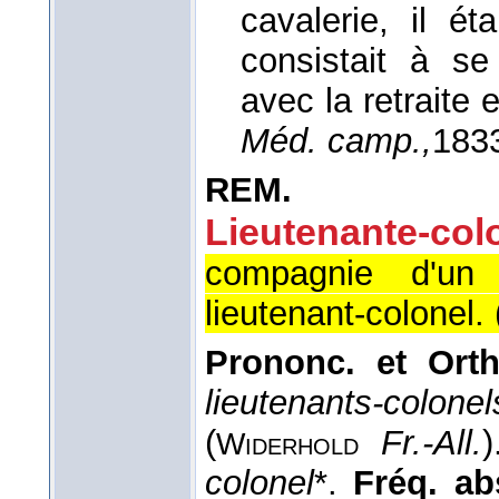
cavalerie, il é
consistait à s
avec la retraite 
Méd. camp.,
183
REM.
Lieutenante-colo
compagnie d'un
lieutenant-colonel. 
Prononc. et Ort
lieutenants-colo
(
Fr.-All.
Widerhold
colonel
*.
Fréq. abs