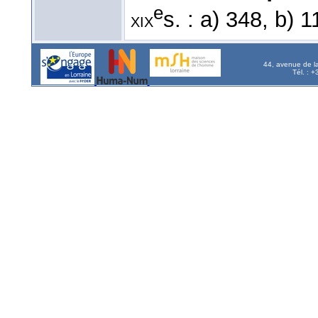
e
s. : a) 348, b) 
xix
44, avenue de l
Tél. : 