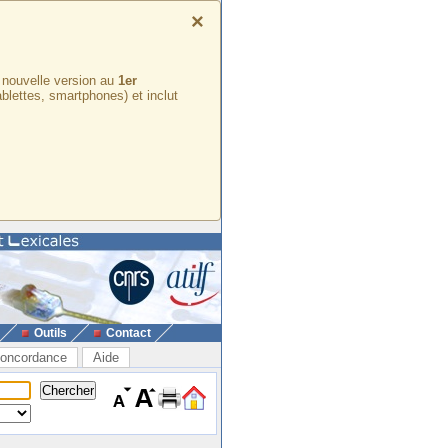
×
e nouvelle version au
1er
ablettes, smartphones) et inclut
Outils
Contact
oncordance
Aide