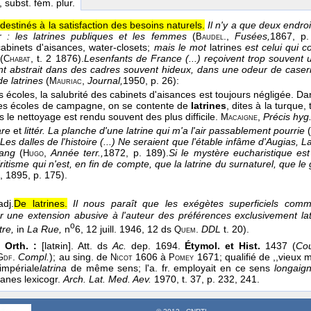
, subst. fém. plur.
 destinés à la satisfaction des besoins naturels.
Il n'y a que deux endroi
 : les latrines publiques et les femmes
(
.
,
Fusées,
1867
, p.
Baudel
cabinets d'aisances, water-closets;
mais le mot
latrines
est celui qui 
f
(
, t. 2 1876
).
Lesenfants de France (...) reçoivent trop souvent u
Chabat
 abstrait dans des cadres souvent hideux, dans une odeur de casern
de latrines
(
,
Journal,
1950
, p. 26):
Mauriac
s écoles, la salubrité des cabinets d'aisances est toujours négligée. Da
les écoles de campagne, on se contente de
latrines
, dites à la turque
rs le nettoyage est rendu souvent des plus difficile.
,
Précis hyg.
Macaigne
are
et
littér.
La planche d'une latrine qui m'a l'air passablement pourrie
(
Les dalles de l'histoire (...) Ne seraient que l'étable infâme d'Augias, La
sang
(
,
Année terr.,
1872
, p. 189).
Si le mystère eucharistique est 
Hugo
tisme qui n'est, en fin de compte, que la latrine du surnaturel, que le
, 1895
, p. 175).
adj.
De latrines.
Il nous paraît que les exégètes superficiels comm
ar une extension abusive à l'auteur des préférences exclusivement la
o
tre,
in
La Rue,
n
6
, 12 juill. 1946
, 12 ds
.
DDL
t. 20).
Quem
t Orth. :
[latʀin]. Att. ds
Ac.
dep. 1694.
Étymol. et Hist.
1437 (
Cou
.
Compl.
); au sing. de
1606 à
1671; qualifié de ,,vieux 
Gdf
Nicot
Pomey
impériale
latrina
de même sens; l'a. fr. employait en ce sens
longaig
anes lexicogr.
Arch. Lat. Med. Aev.
1970, t. 37, p. 232, 241.