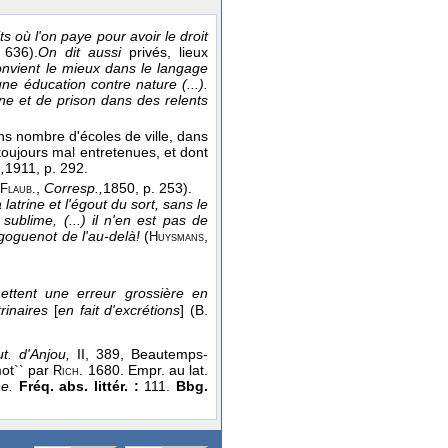
ts où l'on paye pour avoir le droit
 636).
On dit aussi
privés, lieux
convient le mieux dans le langage
ne éducation contre nature (...).
e et de prison dans des relents
ns nombre d'écoles de ville, dans
, toujours mal entretenues, et dont
,
1911
, p. 292.
,
Corresp.,
1850
, p. 253).
Flaub.
 latrine et l'égout du sort, sans le
sublime, (...) il n'en est pas de
 goguenot de l'au-delà!
(
,
Huysmans
ettent une erreur grossière en
trinaires
[
en fait d'excrétions
] (
B.
t. d'Anjou,
II, 389, Beautemps-
mot`` par
. 1680. Empr. au lat.
Rich
ne.
Fréq. abs. littér. :
111.
Bbg.