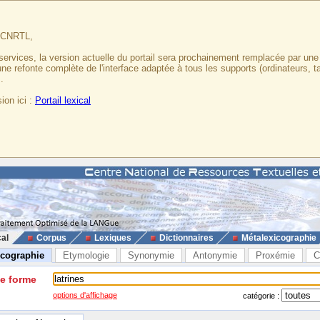
u CNRTL,
services, la version actuelle du portail sera prochainement remplacée par un
 une refonte complète de l'interface adaptée à tous les supports (ordinateurs, t
.
ion ici :
Portail lexical
cal
Corpus
Lexiques
Dictionnaires
Métalexicographie
icographie
Etymologie
Synonymie
Antonymie
Proxémie
C
ne forme
options d'affichage
catégorie :