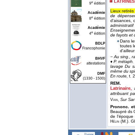
LATRINES
e
9
édition
Lieux retirés
Académie
de dépenser
e
8
édition
d'aisances, 
administrati
Académie
Enseignement
e
4
édition
de fayots et 
Dans le
BDLP
toutes 
Francophonie
d'ailleu
−
Au sing., r
BHVF
♦
P. métaph.
attestations
lavage Du 
même du spiri
DMF
En route,
t. 2
(1330 - 1500)
REM.
Latrinaire,
attribuant p
,
Sur Sar
Vian
Prononc. e
Beaupré ds
de l'époque 
(M.). Gl
Hélin