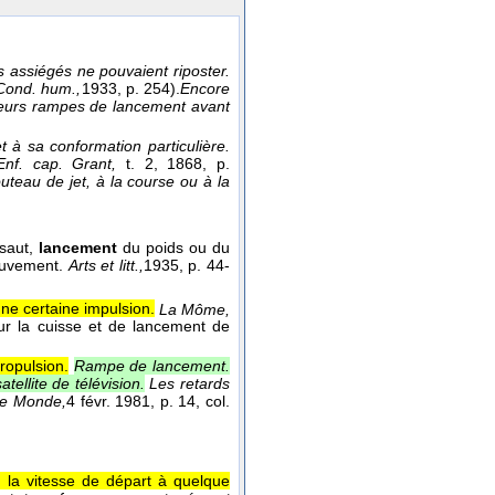
 assiégés ne pouvaient riposter.
Cond. hum.,
1933
, p. 254).
Encore
u leurs rampes de lancement avant
 à sa conformation particulière.
Enf. cap. Grant,
t. 2
, 1868
, p.
teau de jet, à la course ou à la
 saut,
lancement
du poids ou du
mouvement.
Arts et litt.,
1935
, p. 44-
ne certaine impulsion.
La Môme,
ur la cuisse et de lancement de
ropulsion.
Rampe de lancement.
ellite de télévision.
Les retards
e Monde,
4 févr. 1981
, p. 14, col.
, la vitesse de départ à quelque