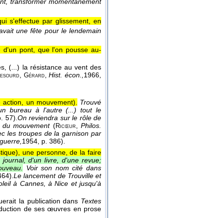
ment, transformer momentanément
ui s'effectue par glissement, en
 avait une fête pour le lendemain
e d'un pont, que l'on pousse au-
es, (...) la résistance au vent des
,
,
Hist. écon.,
1966
,
esourd
Gérard
e action, un mouvement).
Trouvé
 bureau à l'autre (...) tout le
p. 57).
On reviendra sur le rôle de
ment du mouvement
(
,
Philos.
Ricœur
 les troupes de la garnison par
guerre,
1954
, p. 386).
tique), une personne, de la faire
ournal, d'un livre, d'une revue;
ouveau.
Voir son nom cité dans
464).
Le lancement de Trouville et
leil à Cannes, à Nice et jusqu'à
uerait la publication dans
Textes
aduction de ses œuvres en prose