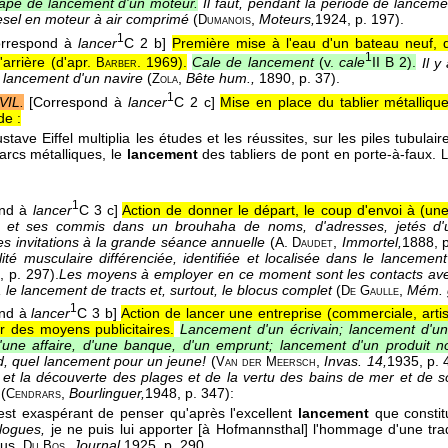
ape de lancement d'un moteur.
Il faut, pendant la période de lance
esel en moteur à air comprimé
(
,
Moteurs,
1924
, p. 197).
Dumanois
1
orrespond à
lancer
C 2 b]
Première mise à l'eau d'un bateau neuf, q
1
'arrière (
d'apr.
. 1969
).
Cale de lancement
(v.
cale
II B 2).
Il y
Barber
 lancement d'un navire
(
,
Bête
hum.
,
1890
, p. 37).
Zola
1
VIL.
[Correspond à
lancer
C 2 c]
Mise en place du tablier métalliqu
de :
ustave Eiffel multiplia les études et les réussites, sur les piles tubulair
arcs métalliques, le
lancement
des tabliers de pont en porte-à-faux.
L
1
ond à
lancer
C 3 c]
Action de donner le départ, le coup d'envoi à (un
al et ses commis dans un brouhaha de noms, d'adresses, jetés d'un
s invitations à la grande séance annuelle
(
A.
,
Immortel,
1888
, 
Daudet
ilité musculaire différenciée, identifiée et localisée dans le lance
, p. 297).
Les moyens à employer en ce moment sont les contacts avec
, le lancement de tracts et, surtout, le blocus complet
(
,
Mém. 
De
Gaulle
1
ond à
lancer
C 3 b]
Action de lancer une entreprise (commerciale, artis
r des moyens publicitaires.
Lancement d'un écrivain; lancement d'un j
'une affaire, d'une banque, d'un emprunt; lancement d'un produit n
vid, quel lancement pour un jeune!
(
,
Invas. 14,
1935
, p. 
Van der
Meersch
 et la découverte des plages et de la vertu des bains de mer et de so
o
(
,
Bourlinguer,
1948
, p. 347):
Cendrars
il est exaspérant de penser qu'après l'excellent
lancement
que constit
alogues,
je ne puis lui apporter [à Hofmannsthal] l'hommage d'une tr
ous.
,
Journal,
1925
, p. 290.
Du
Bos