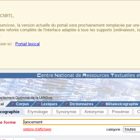
u CNRTL,
services, la version actuelle du portail sera prochainement remplacée par un
 une refonte complète de l'interface adaptée à tous les supports (ordinateurs, t
.
ion ici :
Portail lexical
cal
Corpus
Lexiques
Dictionnaires
Métalexicographie
icographie
Etymologie
Synonymie
Antonymie
Proxémie
C
ne forme
options d'affichage
catégorie :