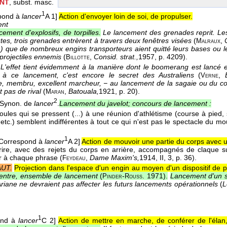
NT
, subst. masc.
1
pond à
lancer
A 1]
Action d'envoyer loin de soi, de propulser.
ent
ement d'explosifs, de torpilles.
Le lancement des grenades reprit. Les
tes, trois grenades entrèrent à travers deux fenêtres visées
(
,
Malraux
(...) que de nombreux engins transporteurs aient quitté leurs bases o
 projectiles ennemis
(
,
Consid. strat.,
1957
, p. 4209).
Billotte
L'effet tient évidemment à la manière dont le boomerang est lancé et
 à ce lancement, c'est encore le secret des Australiens
(
,
Verne
, membru, excellent marcheur, − au lancement de la sagaie ou du cou
ait pas de rival
(
,
Batouala,
1921
, p. 20).
Maran
2
Synon. de
lancer
.
Lancement du javelot; concours de lancement :
foules qui se pressent (...) à une réunion d'athlétisme (course à pied,
 etc.) semblent indifférentes à tout ce qui n'est pas le spectacle du 
1
[Correspond à
lancer
A 2]
Action de mouvoir une partie du corps avec u
rire, avec des rejets du corps en arrière, accompagnés de claque s
ir à chaque phrase (
,
Dame Maxim's,
1914
, II, 3, p. 36).
Feydeau
UT.
Projection dans l'espace d'un engin au moyen d'un dispositif de p
centre, ensemble de lancement
(
-
. 1971
).
Lancement d'un sat
Pinder
Rouss
Ariane ne devraient pas affecter les futurs lancements opérationnels
(
L
1
ond à
lancer
C 2]
Action de mettre en marche, de conférer de l'élan