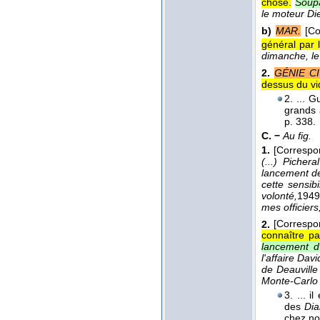
chose.
Soup
le moteur Di
b)
MAR.
[C
général par l
dimanche, le
2.
GÉNIE CI
dessus du vi
2. ... G
grands 
p. 338.
C. −
Au fig.
1.
[Corresp
(...) Picher
lancement de
cette sensib
volonté,
1949
mes officiers
2.
[Corresp
connaître pa
lancement d
l'affaire Da
de Deauville
Monte-Carl
3. ... 
des
Di
chez n