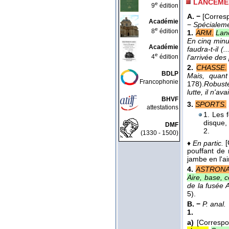
LANCEME
e
9
édition
A. −
[Corres
Académie
−
Spécialem
e
8
édition
1.
ARM.
Lanc
En cinq minu
Académie
faudra-t-il 
e
4
édition
l'arrivée des
2.
CHASSE.
BDLP
Mais, quant
Francophonie
178).
Robuste
lutte, il n'av
BHVF
3.
SPORTS.
attestations
1. Les 
disque,
DMF
2.
(1330 - 1500)
♦
En partic.
pouffant de 
jambe en l'a
4.
ASTRONA
Aire, base, 
de la fusée 
5).
B. −
P. anal.
1.
a)
[Corresp