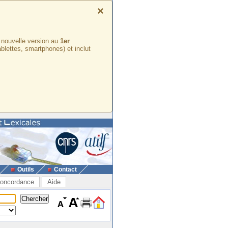
×
e nouvelle version au
1er
ablettes, smartphones) et inclut
Outils
Contact
oncordance
Aide