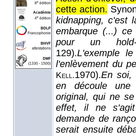
e
8
édition
cette action.
Syno
Académie
kidnapping, c'est l
e
4
édition
embarque (...) ce 
BDLP
Francophonie
pour un hol
BHVF
attestations
129).
L'exemple le
DMF
l'enlèvement du p
(1330 - 1500)
1970
).
En soi, 
Kell.
en découle une h
original, qui ne s
effet, il ne s'ag
demande de rançon
serait ensuite dé