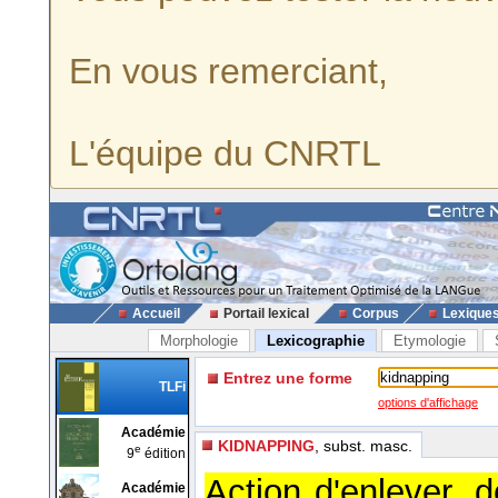
En vous remerciant,
L'équipe du CNRTL
Accueil
Portail lexical
Corpus
Lexique
Morphologie
Lexicographie
Etymologie
Entrez une forme
TLFi
options d'affichage
Académie
KIDNAPPING
, subst. masc.
e
9
édition
Action d'enlever, 
Académie