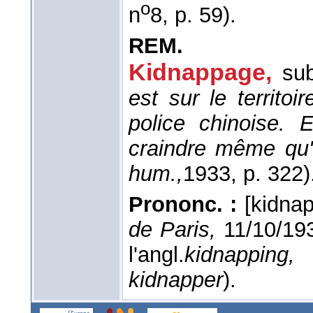
o
n
8, p. 59).
REM.
Kidnappage,
su
est sur le territo
police chinoise.
craindre même qu'
hum.,
1933
, p. 322)
Prononc. :
[kidnap
de Paris,
11/10/19
l'angl.
kidnapping,
kidnapper
).