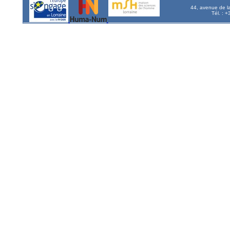
44, avenue de l
Tél. : 