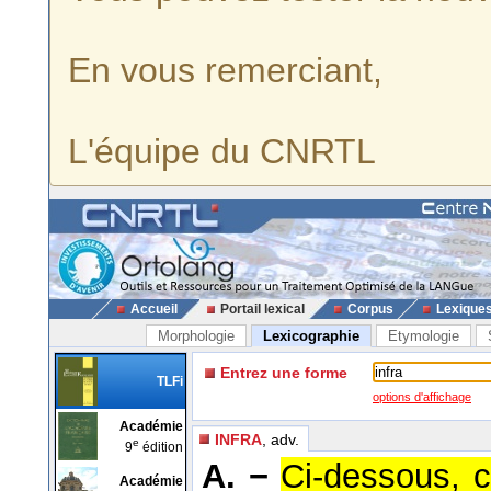
En vous remerciant,
L'équipe du CNRTL
Accueil
Portail lexical
Corpus
Lexique
Morphologie
Lexicographie
Etymologie
Entrez une forme
TLFi
options d'affichage
Académie
INFRA
, adv.
e
9
édition
A. −
Ci-dessous, c
Académie