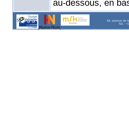
au-dessous, en bas,
44, avenue de l
Tél. : 