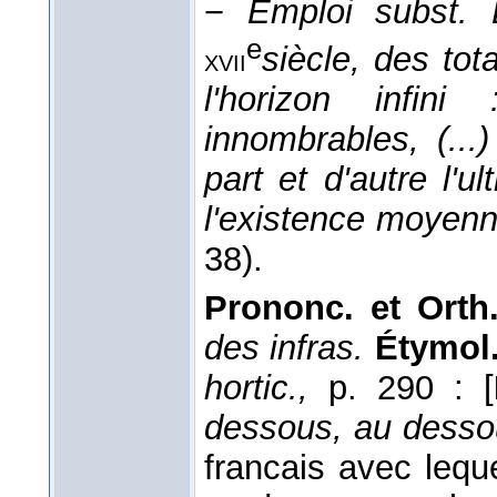
−
Emploi subst.
e
siècle, des tot
xvii
l'horizon infin
innombrables, (...
part et d'autre l'ul
l'existence moyen
38).
Prononc. et Orth
des infras.
Étymol.
hortic.,
p. 290 : [
dessous, au dess
francais avec lequel