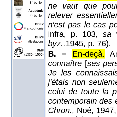
e
8
édition
ne vaut que pour 
Académie
relever essentielle
e
4
édition
n'est pas le cas p
BDLP
Francophonie
infra, p. 103,
sa 
BHVF
byz.,
1945
, p. 76).
attestations
DMF
B. −
En-deçà.
A
(1330 - 1500)
connaître
[
ses per
Je les connaissai
j'étais non seulem
celui de toute la p
contemporain des e
Chron.,
Noé
, 1947
,