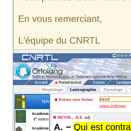
En vous remerciant,
L'équipe du CNRTL
Accueil
Portail lexical
Corpus
Lexique
Morphologie
Lexicographie
Etymologie
Entrez une forme
TLFi
options d'affichage
Académie
INCIVIL, -ILE
, adj.
e
9
édition
A. −
Qui est contrai
Académie