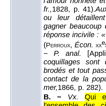
l'amour honnête et
fr.,
1828
, p. 41).
Aux
ou leur détaille
gagner beaucoup d
réponse incivile : «
e
(
,
Écon.
Perroux
xx
−
P. anal.
[App
coquillages sont 
brodés et tout pass
contact de la pop
mer,
1866
, p. 282).
B. −
Vx.
Qui e
l'ensemble des ci