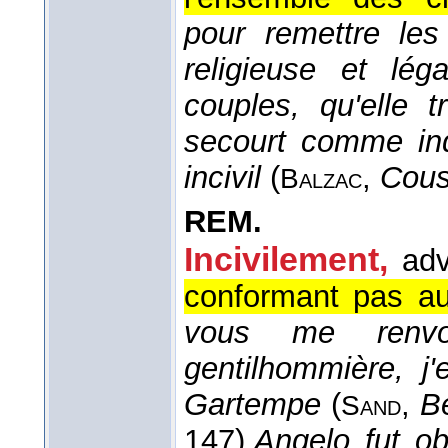
pour remettre le
religieuse et lé
couples, qu'elle t
secourt comme indi
incivil
(
,
Cous
Balzac
REM.
Incivilement,
adv
conformant pas aux
vous me renvoy
gentilhommière, j
Gartempe
(
,
B
Sand
147).
Angelo fut ob