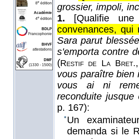
e
8
édition
grossier, impoli, in
Académie
1.
[Qualifie une
e
4
édition
convenances, qui 
BDLP
Francophonie
Sara parut blessée
BHVF
s'emporta contre de 
attestations
(
DMF
Restif de
La
Bret.
(1330 - 1500)
vous paraître bien 
vous ai ni reme
reconduite jusqu
p. 167):
Un examinateur
demanda si le R