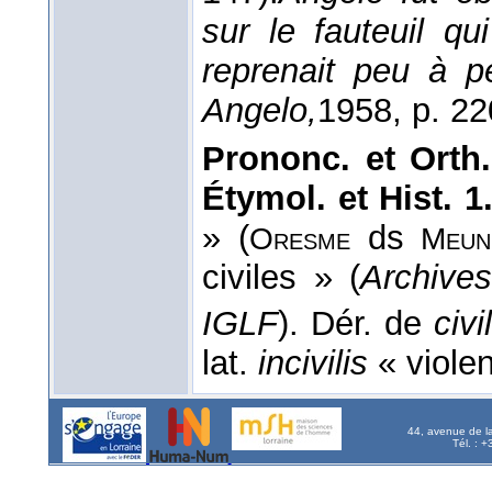
sur le fauteuil qui
reprenait peu à p
Angelo,
1958
, p. 22
Prononc. et Orth
Étymol. et Hist. 1
» (
ds
Oresme
Meun
civiles » (
Archive
IGLF
). Dér. de
civil
lat.
incivilis
« violen
44, avenue de l
Tél. : 