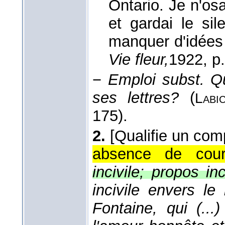
Ontario. Je n'osa
et gardai le si
manquer d'idées
Vie fleur,
1922
, p
−
Emploi subst.
Qu
ses lettres?
(
Labi
175).
2.
[Qualifie un co
absence de courto
incivile; propos inc
incivile envers l
Fontaine, qui (...