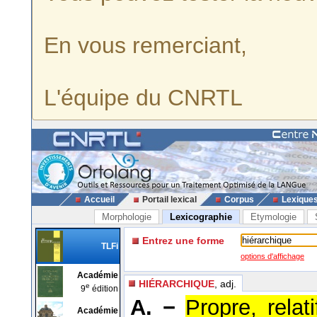
En vous remerciant,
L'équipe du CNRTL
Accueil
Portail lexical
Corpus
Lexique
Morphologie
Lexicographie
Etymologie
Entrez une forme
TLFi
options d'affichage
Académie
HIÉRARCHIQUE
, adj.
e
9
édition
A. −
Propre, relat
Académie