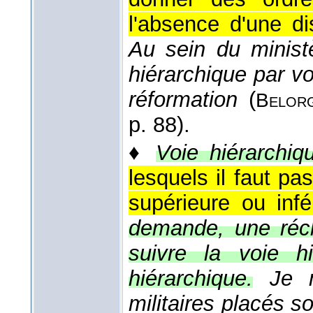
l'absence d'une di
Au sein du ministè
hiérarchique par vo
réformation
(
Belor
p. 88).
♦
Voie hiérarchiq
lesquels il faut pa
supérieure ou infé
demande, une récl
suivre la voie h
hiérarchique.
Je 
militaires placés 