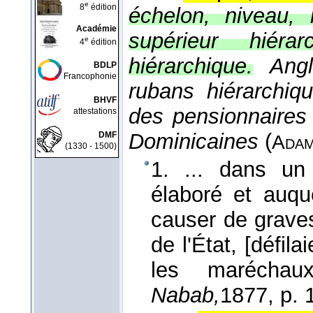
e
8
édition
échelon, niveau, 
Académie
supérieur hiérar
e
4
édition
hiérarchique.
Ang
BDLP
Francophonie
rubans hiérarchiqu
BHVF
des pensionnaires 
attestations
Dominicaines
(
DMF
Ada
(1330 - 1500)
1. ... dans u
élaboré et auque
causer de graves 
de l'État, [défil
les maréchau
Nabab,
1877
, p. 