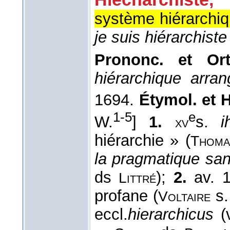
système hiérarchiq
je suis hiérarchist
Prononc. et O
hiérarchique arr
1694.
Étymol. et H
1-5
e
W.
]
1.
s.
i
xv
hiérarchie » (
Thoma
la pragmatique san
ds
);
2.
av. 
Littré
profane (
s.
Voltaire
eccl.
hierarchicus
(