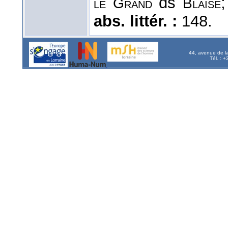
ds
le
Grand
Blaise
abs. littér. :
148.
44, avenue de l
Tél. : 