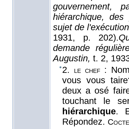
gouvernement, p
hiérarchique, des
sujet de l'exécuti
1931
, p. 202).
Qu
demande régulièr
Augustin,
t. 2
, 193
2.
: Nom 
le chef
vous vous tair
deux a osé faire
touchant le s
hiérarchique
. 
Répondez.
Cocte