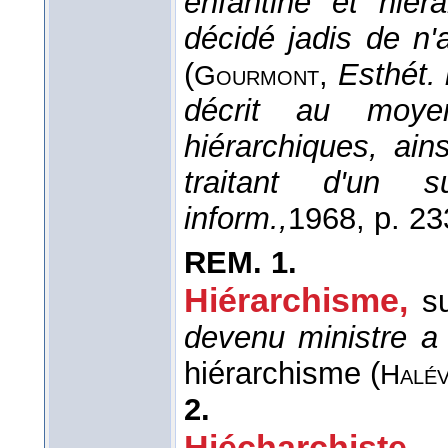
enfantine et hiér
décidé jadis de n
(
,
Esthét. l
Gourmont
décrit au moy
hiérarchiques, ain
traitant d'un 
inform.,
1968
, p. 23
REM.
1.
Hiérarchisme,
s
devenu ministre a 
hiérarchisme (
Halé
2.
Hiécharchiste,