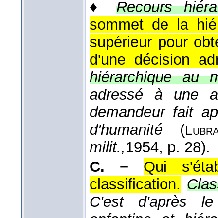
♦
Recours hiéra
sommet de la hiér
supérieur pour obte
d'une décision adm
hiérarchique au mi
adressé à une au
demandeur fait ap
d'humanité
(
Lubr
milit.,
1954
, p. 28).
C. −
Qui s'éta
classification.
Clas
C'est d'après le