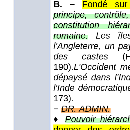
B. −
Fondé sur 
principe, contrôle
constitution hiér
romaine.
Les îl
l'Angleterre, un pa
des castes
(
190).
L'Occident mé
dépaysé dans l'In
l'Inde démocratiq
173).
−
DR. ADMIN.
♦
Pouvoir hiérarc
donner des ordr