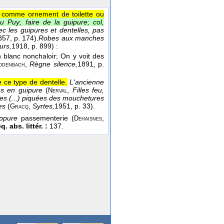
ée comme ornement de toilette ou
u Puy; faire de la guipure; col,
c les guipures et dentelles, pas
857
, p. 174).
Robes aux manches
eurs,
1918
, p. 899) :
 blanc nonchaloir; On y voit des
,
Règne silence,
1891
, p.
odenbach
 ce type de dentelle.
L'ancienne
pés en guipure
(
,
Filles feu,
Nerval
les (...) piquées des mouchetures
nes
(
,
Syrtes,
1951
, p. 33).
Gracq
ippure
passementerie (
,
Dehaisnes
q. abs. littér. :
137.