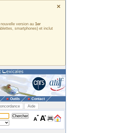
×
e nouvelle version au
1er
ablettes, smartphones) et inclut
Outils
Contact
oncordance
Aide