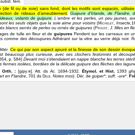
 subst. fém.
e (de fil ou de soie) sans fond, dont les motifs sont espacés, utilis
fection de rideaux d'ameublement.
Guipure d'Irlande, de Flandre, d
ideaux, volants de guipure.
L'ambre et les perles, un peu jaunes, ave
sont les seuls objets que la soie aime pour voisins
(
,
Insecte,
1
Michelet
vés blancs serrés de perles ou ornés de guipures
(
,
J. filles en fl
Proust
rages de tulle en fleur et de
guipures
Pendent sur les carreaux en un
s comme des découpures Adhérant sur la vitre au verre déjà noir.
R
ittér.
Ce qui par son aspect ajouré et la finesse de son dessin évoque
est beaucoup plus curieuse, avec ses clochers festonnés et décou
1854
, p. 584).
Devant moi s'étendaient en nappe blanche les terres stéri
es fermes isolées, bordées de la délicate guipure des flèches des lagu
t Orth. :
[gipy:ʀ]. Att. ds
Ac.
1694-1932.
Étymol. et Hist.
1393
gh
'art en Flandre,
701 ds
.
Notes mss
). Dér. de
guiper
*; suff.
-ure
*.
Fré
Delb