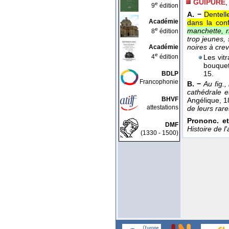
GUIPURE
,
e
9
édition
A. −
Dentell
Académie
dans la con
e
manchette, r
8
édition
trop jeunes, 
noires à cre
Académie
e
4
édition
Les vit
bouquet
15.
BDLP
Francophonie
B. −
Au fig., l
cathédrale 
BHVF
Angélique
, 
attestations
de leurs rar
Prononc. e
DMF
Histoire de l
(1330 - 1500)