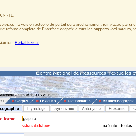
u CNRTL,
services, la version actuelle du portail sera prochainement remplacée par un
 une refonte complète de l'interface adaptée à tous les supports (ordinateurs, t
.
ion ici :
Portail lexical
cal
Corpus
Lexiques
Dictionnaires
Métalexicographie
icographie
Etymologie
Synonymie
Antonymie
Proxémie
C
ne forme
options d'affichage
catégorie :